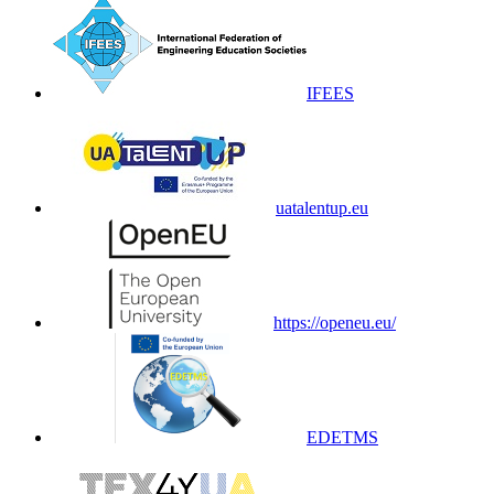
IFEES
uatalentup.eu
https://openeu.eu/
EDETMS