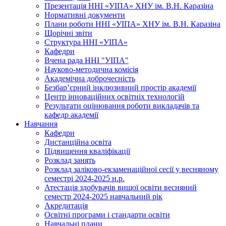
Презентація ННІ «УІПА» ХНУ ім. В.Н. Каразіна
Нормативні документи
Плани роботи ННІ «УІПА» ХНУ ім. В.Н. Каразіна
Щорічні звіти
Структура ННІ «УІПА»
Кафедри
Вчена рада ННІ "УІПА"
Науково-методична комісія
Академічна доброчесність
Безбар’єрний інклюзивний простір академії
Центр інноваційних освітніх технологій
Результати оцінювання роботи викладачів та
кафедр академії
Навчання
Кафедри
Дистанційна освіта
Підвищення кваліфікації
Розклад занять
Розклад заліково-екзаменаційної сесії у весняному
семестрі 2024-2025 н.р.
Атестація здобувачів вищої освіти весняний
семестр 2024-2025 навчальний рік
Акредитація
Освітні програми і стандарти освіти
Навчальні плани