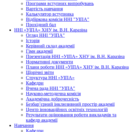
Програми вступних випробувань
Вартість навчання
Калькулятор вступника
Відбіркова комісія ННІ "УІПА"
Прохідний бал
ННІ «УІПА» ХНУ ім. В.Н. Каразіна
Огляд ННІ "УІПА"
Історія
Керівний склад академії
Гімн академії
Презентація ННІ «УІПА» ХНУ ім. В.Н. Каразіна
Нормативні документи
Плани роботи ННІ «УІПА» ХНУ ім. В.Н. Каразіна
Щорічні звіти
Структура ННІ «УІПА»
Кафедри
Вчена рада ННІ "УІПА"
Науково-методична комісія
Академічна доброчесність
Безбар’єрний інклюзивний простір академії
Центр інноваційних освітніх технологій
Результати оцінювання роботи викладачів та
кафедр академії
Навчання
Кафедри