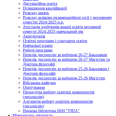
Дистанційна освіта
Підвищення кваліфікації
Розклад занять
Розклад заліково-екзаменаційної сесії у весняному
семестрі 2024-2025 н.р.
Атестація здобувачів вищої освіти весняний
семестр 2024-2025 навчальний рік
Акредитація
Освітні програми і стандарти освіти
Навчальні плани
Робочі програми
Перелік дисциплін за вибором 26-27 Бакалаври
Перелік дисциплін за вибором 26-27 Магістри та
Доктора філософії
Перелік дисциплін за вибором 25-26 Бакалаври і
Доктори філософії
Перелік дисциплін за вибором 25-26 Магістри
Військова кафедра
Опитування
Процедура вибору освітніх компонентів
(дисциплін)
Алгоритм вибору освітніх компонентів
(дисциплін)
Наукова бібліотека ННІ "УІПА"
Міжнародна діяльність