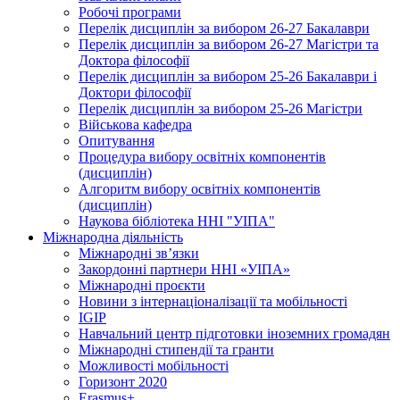
Робочі програми
Перелік дисциплін за вибором 26-27 Бакалаври
Перелік дисциплін за вибором 26-27 Магістри та
Доктора філософії
Перелік дисциплін за вибором 25-26 Бакалаври і
Доктори філософії
Перелік дисциплін за вибором 25-26 Магістри
Військова кафедра
Опитування
Процедура вибору освітніх компонентів
(дисциплін)
Алгоритм вибору освітніх компонентів
(дисциплін)
Наукова бібліотека ННІ "УІПА"
Міжнародна діяльність
Міжнародні зв’язки
Закордонні партнери ННІ «УІПА»
Міжнародні проєкти
Новини з інтернаціоналізації та мобільності
IGIP
Навчальний центр підготовки іноземних громадян
Міжнародні стипендії та гранти
Можливості мобільності
Горизонт 2020
Erasmus+