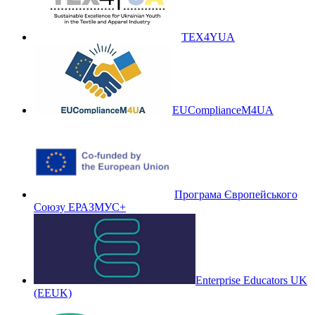
TEX4YUA
EUComplianceM4UA
Програма Європейського
Союзу ЕРАЗМУС+
Enterprise Educators UK
(EEUK)