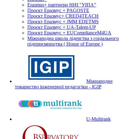
Erasmus+ партнери ННІ "УІПА"
Проєкт Еразмус + PAGOSTE
Проєкт Еразмус+ CRED4TEACH
Проєкт Еразмус + JMM EDETMS
Проєкт Еразмус + UA-Talent-UP
Проєкт Еразмус + EUComplianceM4UA
Міжнародна школа лідерства з соціального
підприємництва ( House of Europe )
Міжнародне
товариство інженерної педагогіки - IGIP
U-Multirank