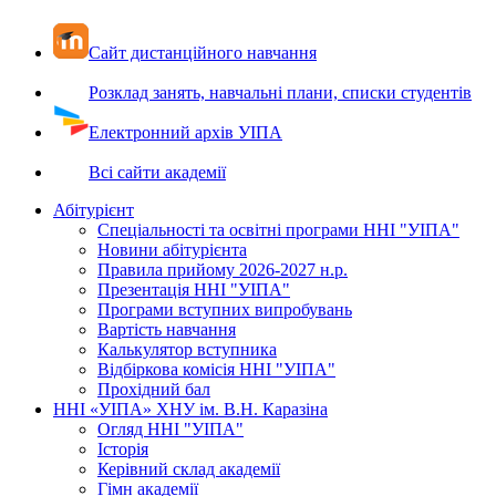
Сайт дистанційного навчання
Розклад занять, навчальні плани, списки студентів
Електронний архів УІПА
Всі сайти академії
Абітурієнт
Спеціальності та освітні програми ННІ "УІПА"
Новини абітурієнта
Правила прийому 2026-2027 н.р.
Презентація ННІ "УІПА"
Програми вступних випробувань
Вартість навчання
Калькулятор вступника
Відбіркова комісія ННІ "УІПА"
Прохідний бал
ННІ «УІПА» ХНУ ім. В.Н. Каразіна
Огляд ННІ "УІПА"
Історія
Керівний склад академії
Гімн академії