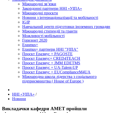
Міжнародні зв’язки
Закордонні партнери ННІ «УІПА»
Міжнародні проєкти
Новини з інтернаціоналізації та мобільності
IGIP
Навчальний центр підготовки іноземних громадян
Міжнародні стипендії та гранти
Можливості мобільності
Горизонт 2020
Erasmus+
Erasmus+ партнери ННІ "УІПА"
Проєкт Еразмус + PAGOSTE
Проєкт Еразмус+ CRED4TEACH
Проєкт Еразмус + JMM EDETMS
Проєкт Еразмус + UA-Talent-UP
Проєкт Еразмус + EUComplianceM4UA
Міжнародна школа лідерства з соціального
підприємництва ( House of Europe )
ННІ «УІПА»
/
Новини
Викладачки кафедри АМЕТ пройшли