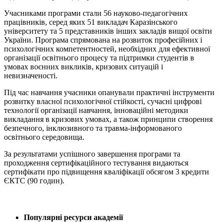
Учасниками програми стали 56 науково-педагогічних
працівників, серед яких 51 викладач Каразінського
університету та 5 представників інших закладів вищої освіти
України. Програма спрямована на розвиток професійних і
психологічних компетентностей, необхідних для ефективної
організації освітнього процесу та підтримки студентів в
умовах воєнних викликів, кризових ситуацій і
невизначеності.
Під час навчання учасники опанували практичні інструменти
розвитку власної психологічної стійкості, сучасні цифрові
технології організації навчання, інноваційні методики
викладання в кризових умовах, а також принципи створення
безпечного, інклюзивного та травма-інформованого
освітнього середовища.
За результатами успішного завершення програми та
проходження сертифікаційного тестування видаються
сертифікати про підвищення кваліфікації обсягом 3 кредити
ЄКТС (90 годин).
Популярні ресурси академії