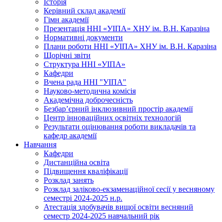
Історія
Керівний склад академії
Гімн академії
Презентація ННІ «УІПА» ХНУ ім. В.Н. Каразіна
Нормативні документи
Плани роботи ННІ «УІПА» ХНУ ім. В.Н. Каразіна
Щорічні звіти
Структура ННІ «УІПА»
Кафедри
Вчена рада ННІ "УІПА"
Науково-методична комісія
Академічна доброчесність
Безбар’єрний інклюзивний простір академії
Центр інноваційних освітніх технологій
Результати оцінювання роботи викладачів та
кафедр академії
Навчання
Кафедри
Дистанційна освіта
Підвищення кваліфікації
Розклад занять
Розклад заліково-екзаменаційної сесії у весняному
семестрі 2024-2025 н.р.
Атестація здобувачів вищої освіти весняний
семестр 2024-2025 навчальний рік