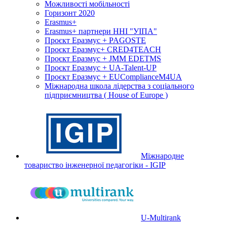
Можливості мобільності
Горизонт 2020
Erasmus+
Erasmus+ партнери ННІ "УІПА"
Проєкт Еразмус + PAGOSTE
Проєкт Еразмус+ CRED4TEACH
Проєкт Еразмус + JMM EDETMS
Проєкт Еразмус + UA-Talent-UP
Проєкт Еразмус + EUComplianceM4UA
Міжнародна школа лідерства з соціального
підприємництва ( House of Europe )
Міжнародне
товариство інженерної педагогіки - IGIP
U-Multirank