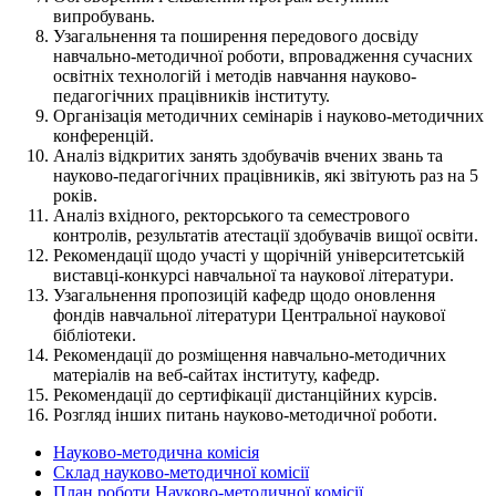
випробувань.
Узагальнення та поширення передового досвіду
навчально-методичної роботи, впровадження сучасних
освітніх технологій і методів навчання науково-
педагогічних працівників інституту.
Організація методичних семінарів і науково-методичних
конференцій.
Аналіз відкритих занять здобувачів вчених звань та
науково-педагогічних працівників, які звітують раз на 5
років.
Аналіз вхідного, ректорського та семестрового
контролів, результатів атестації здобувачів вищої освіти.
Рекомендації щодо участі у щорічній університетській
виставці-конкурсі навчальної та наукової літератури.
Узагальнення пропозицій кафедр щодо оновлення
фондів навчальної літератури Центральної наукової
бібліотеки.
Рекомендації до розміщення навчально-методичних
матеріалів на веб-сайтах інституту, кафедр.
Рекомендації до сертифікації дистанційних курсів.
Розгляд інших питань науково-методичної роботи.
Науково-методична комісія
Склад науково-методичної комісії
План роботи Науково-методичної комісії