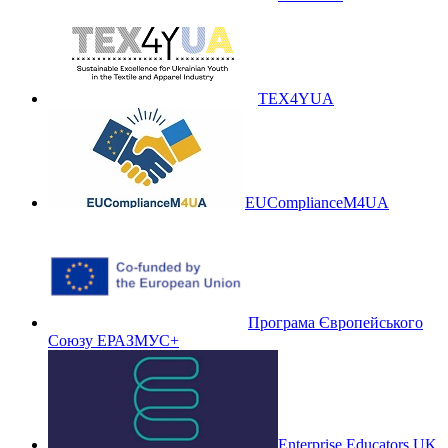
TEX4YUA
EUComplianceM4UA
Програма Європейського
Союзу ЕРАЗМУС+
Enterprise Educators UK