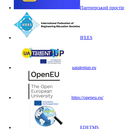
Партнерський простір
IFEES
uatalentup.eu
https://openeu.eu/
EDETMS