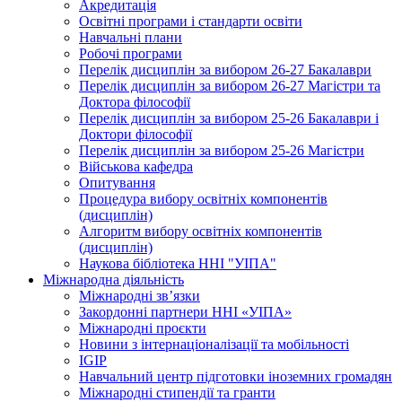
Акредитація
Освітні програми і стандарти освіти
Навчальні плани
Робочі програми
Перелік дисциплін за вибором 26-27 Бакалаври
Перелік дисциплін за вибором 26-27 Магістри та
Доктора філософії
Перелік дисциплін за вибором 25-26 Бакалаври і
Доктори філософії
Перелік дисциплін за вибором 25-26 Магістри
Військова кафедра
Опитування
Процедура вибору освітніх компонентів
(дисциплін)
Алгоритм вибору освітніх компонентів
(дисциплін)
Наукова бібліотека ННІ "УІПА"
Міжнародна діяльність
Міжнародні зв’язки
Закордонні партнери ННІ «УІПА»
Міжнародні проєкти
Новини з інтернаціоналізації та мобільності
IGIP
Навчальний центр підготовки іноземних громадян
Міжнародні стипендії та гранти