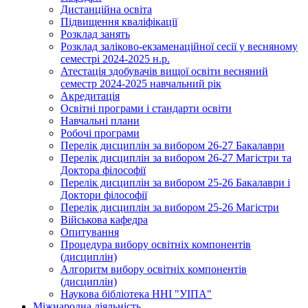
Дистанційна освіта
Підвищення кваліфікації
Розклад занять
Розклад заліково-екзаменаційної сесії у весняному
семестрі 2024-2025 н.р.
Атестація здобувачів вищої освіти весняний
семестр 2024-2025 навчальний рік
Акредитація
Освітні програми і стандарти освіти
Навчальні плани
Робочі програми
Перелік дисциплін за вибором 26-27 Бакалаври
Перелік дисциплін за вибором 26-27 Магістри та
Доктора філософії
Перелік дисциплін за вибором 25-26 Бакалаври і
Доктори філософії
Перелік дисциплін за вибором 25-26 Магістри
Військова кафедра
Опитування
Процедура вибору освітніх компонентів
(дисциплін)
Алгоритм вибору освітніх компонентів
(дисциплін)
Наукова бібліотека ННІ "УІПА"
Міжнародна діяльність