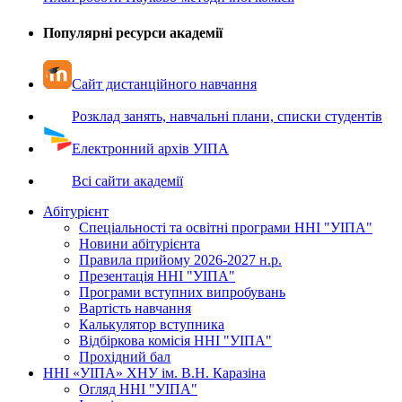
Популярні ресурси академії
Сайт дистанційного навчання
Розклад занять, навчальні плани, списки студентів
Електронний архів УІПА
Всі сайти академії
Абітурієнт
Спеціальності та освітні програми ННІ "УІПА"
Новини абітурієнта
Правила прийому 2026-2027 н.р.
Презентація ННІ "УІПА"
Програми вступних випробувань
Вартість навчання
Калькулятор вступника
Відбіркова комісія ННІ "УІПА"
Прохідний бал
ННІ «УІПА» ХНУ ім. В.Н. Каразіна
Огляд ННІ "УІПА"