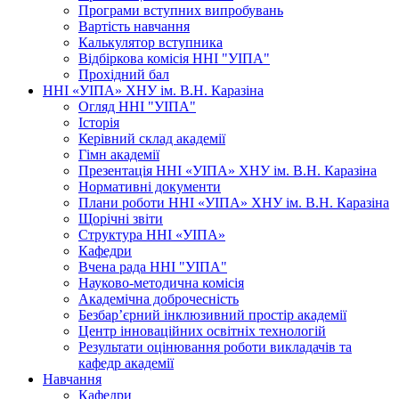
Програми вступних випробувань
Вартість навчання
Калькулятор вступника
Відбіркова комісія ННІ "УІПА"
Прохідний бал
ННІ «УІПА» ХНУ ім. В.Н. Каразіна
Огляд ННІ "УІПА"
Історія
Керівний склад академії
Гімн академії
Презентація ННІ «УІПА» ХНУ ім. В.Н. Каразіна
Нормативні документи
Плани роботи ННІ «УІПА» ХНУ ім. В.Н. Каразіна
Щорічні звіти
Структура ННІ «УІПА»
Кафедри
Вчена рада ННІ "УІПА"
Науково-методична комісія
Академічна доброчесність
Безбар’єрний інклюзивний простір академії
Центр інноваційних освітніх технологій
Результати оцінювання роботи викладачів та
кафедр академії
Навчання
Кафедри