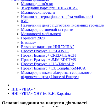
Міжнародні зв’язки
Закордонні партнери ННІ «УІПА»
Міжнародні проєкти
Новини з інтернаціоналізації та мобільності
IGIP
Навчальний центр підготовки іноземних громадян
Міжнародні стипендії та гранти
Можливості мобільності
Горизонт 2020
Erasmus+
Erasmus+ партнери ННІ "УІПА"
Проєкт Еразмус + PAGOSTE
Проєкт Еразмус+ CRED4TEACH
Проєкт Еразмус + JMM EDETMS
Проєкт Еразмус + UA-Talent-UP
Проєкт Еразмус + EUComplianceM4UA
Міжнародна школа лідерства з соціального
підприємництва ( House of Europe )
ННІ «УІПА»
/
ННІ «УІПА» ХНУ ім. В.Н. Каразіна
Основні завдання та напрями діяльності