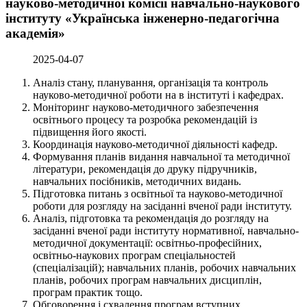
науково-методичної комісії навчально-наукового
інституту «Українська інженерно-педагогічна
академія»
2025-04-07
Аналіз стану, планування, організація та контроль
науково-методичної роботи на в інституті і кафедрах.
Моніторинг науково-методичного забезпечення
освітнього процесу та розробка рекомендацій із
підвищення його якості.
Координація науково-методичної діяльності кафедр.
Формування планів видання навчальної та методичної
літератури, рекомендація до друку підручників,
навчальних посібників, методичних видань.
Підготовка питань з освітньої та науково-методичної
роботи для розгляду на засіданні вченої ради інституту.
Аналіз, підготовка та рекомендація до розгляду на
засіданні вченої ради інституту нормативної, навчально-
методичної документації: освітньо-професійних,
освітньо-наукових програм спеціальностей
(спеціалізацій); навчальних планів, робочих навчальних
планів, робочих програм навчальних дисциплін,
програм практик тощо.
Обговорення і схвалення програм вступних