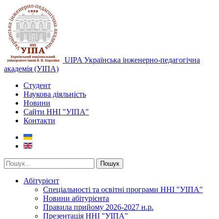
UIPA Українська інженерно-педагогічна
академія (УІПА)
Студент
Наукова діяльність
Новини
Сайти ННІ "УІПА"
Контакти
Пошук
Абітурієнт
Спеціальності та освітні програми ННІ "УІПА"
Новини абітурієнта
Правила прийому 2026-2027 н.р.
Презентація ННІ "УІПА"