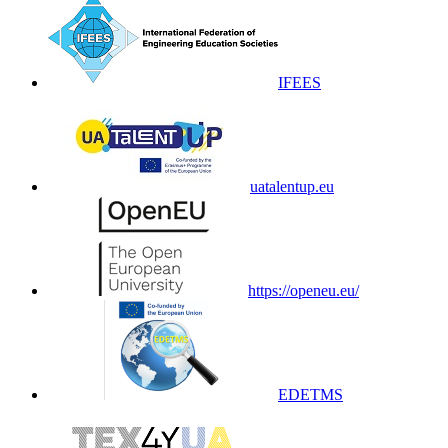
IFEES
uatalentup.eu
https://openeu.eu/
EDETMS