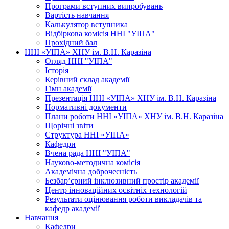
Програми вступних випробувань
Вартість навчання
Калькулятор вступника
Відбіркова комісія ННІ "УІПА"
Прохідний бал
ННІ «УІПА» ХНУ ім. В.Н. Каразіна
Огляд ННІ "УІПА"
Історія
Керівний склад академії
Гімн академії
Презентація ННІ «УІПА» ХНУ ім. В.Н. Каразіна
Нормативні документи
Плани роботи ННІ «УІПА» ХНУ ім. В.Н. Каразіна
Щорічні звіти
Структура ННІ «УІПА»
Кафедри
Вчена рада ННІ "УІПА"
Науково-методична комісія
Академічна доброчесність
Безбар’єрний інклюзивний простір академії
Центр інноваційних освітніх технологій
Результати оцінювання роботи викладачів та
кафедр академії
Навчання
Кафедри