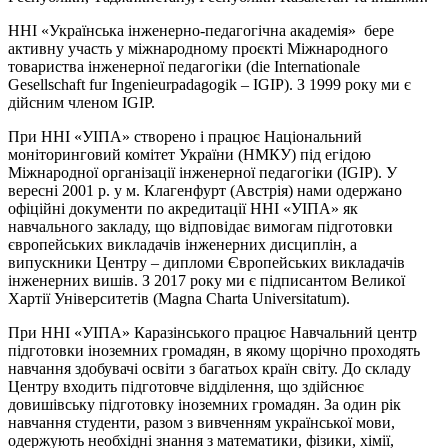
ННІ «Українська інженерно-педагогічна академія» бере
активну участь у міжнародному проєкті Міжнародного
товариства інженерної педагогіки (die Internationale
Gesellschaft fur Ingenieurpadagogik – IGIP). З 1999 року ми є
дійсним членом IGIP.
При ННІ «УІПА» створено і працює Національний
моніторинговий комітет України (НМКУ) під егідою
Міжнародної організації інженерної педагогіки (IGIP). У
вересні 2001 р. у м. Клагенфурт (Австрія) нами одержано
офіційні документи по акредитації ННІ «УІПА» як
навчального закладу, що відповідає вимогам підготовки
європейських викладачів інженерних дисциплін, а
випускники Центру – дипломи Європейських викладачів
інженерних вишів. З 2017 року ми є підписантом Великої
Хартії Університетів (Magna Charta Universitatum).
При ННІ «УІПА» Каразінського працює Навчальний центр
підготовки іноземних громадян, в якому щорічно проходять
навчання здобувачі освіти з багатьох країн світу. До складу
Центру входить підготовче відділення, що здійснює
довишівську підготовку іноземних громадян. За один рік
навчання студенти, разом з вивченням української мови,
одержують необхідні знання з математики, фізики, хімії,