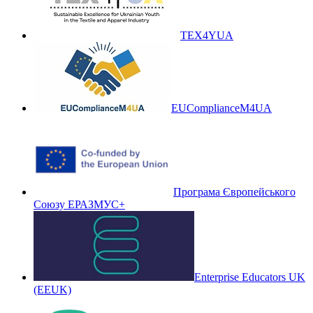
TEX4YUA
EUComplianceM4UA
Програма Європейського
Союзу ЕРАЗМУС+
Enterprise Educators UK
(EEUK)