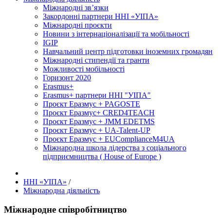
Міжнародні зв’язки
Закордонні партнери ННІ «УІПА»
Міжнародні проєкти
Новини з інтернаціоналізації та мобільності
IGIP
Навчальний центр підготовки іноземних громадян
Міжнародні стипендії та гранти
Можливості мобільності
Горизонт 2020
Erasmus+
Erasmus+ партнери ННІ "УІПА"
Проєкт Еразмус + PAGOSTE
Проєкт Еразмус+ CRED4TEACH
Проєкт Еразмус + JMM EDETMS
Проєкт Еразмус + UA-Talent-UP
Проєкт Еразмус + EUComplianceM4UA
Міжнародна школа лідерства з соціального
підприємництва ( House of Europe )
ННІ «УІПА»
/
Міжнародна діяльність
Міжнародне співробітництво