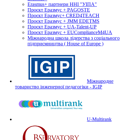
Erasmus+ партнери ННІ "УІПА"
Проєкт Еразмус + PAGOSTE
Проєкт Еразмус+ CRED4TEACH
Проєкт Еразмус + JMM EDETMS
Проєкт Еразмус + UA-Talent-UP
Проєкт Еразмус + EUComplianceM4UA
Міжнародна школа лідерства з соціального
підприємництва ( House of Europe )
Міжнародне
товариство інженерної педагогіки - IGIP
U-Multirank