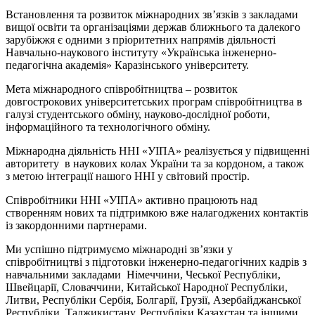
Встановлення та розвиток міжнародних зв’язків з закладами
вищої освіти та організаціями держав ближнього та далекого
зарубіжжя є одними з пріоритетних напрямів діяльності
Навчально-наукового інституту «Українська інженерно-
педагогічна академія» Каразінського університету.
Мета міжнародного співробітництва – розвиток
довгострокових університетських програм співробітництва в
галузі студентського обміну, науково-дослідної роботи,
інформаційного та технологічного обміну.
Міжнародна діяльність ННІ «УІПА» реалізується у підвищенні
авторитету в наукових колах України та за кордоном, а також
з метою інтеграції нашого ННІ у світовий простір.
Співробітники ННІ «УІПА» активно працюють над
створенням нових та підтримкою вже налагоджених контактів
із закордонними партнерами.
Ми успішно підтримуємо міжнародні зв’язки у
співробітництві з підготовки інженерно-педагогічних кадрів з
навчальними закладами Німеччини, Чеської Республіки,
Швейцарії, Словаччини, Китайської Народної Республіки,
Литви, Республіки Сербія, Болгарії, Грузії, Азербайджанської
Республіки, Таджикистану, Республіки Казахстан та іншими.