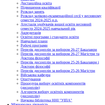
Дистанційна освіта
Підвищення кваліфікації
Розклад занять
Розклад заліково-екзаменаційної сесії у весняному
семестрі 2024-2025 н.р.
Атестація здобувачів вищої освіти весняний
семестр 2024-2025 навчальний рік
Акредитація
Освітні програми і стандарти освіти
Навчальні плани
Робочі програми
Перелік дисциплін за вибором 26-27 Бакалаври
Перелік дисциплін за вибором 26-27 Магістри та
Доктора філософії
Перелік дисциплін за вибором 25-26 Бакалаври і
Доктори філософії
Перелік дисциплін за вибором 25-26 Магістри
Військова кафедра
Опитування
Процедура вибору освітніх компонентів
(дисциплін)
Алгоритм вибору освітніх компонентів
(дисциплін)
Наукова бібліотека ННІ "УІПА"
Міжнародна діяльність