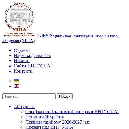
UIPA Українська інженерно-педагогічна
академія (УІПА)
Студент
Наукова діяльність
Новини
Сайти ННІ "УІПА"
Контакти
Пошук
Абітурієнт
Спеціальності та освітні програми ННІ "УІПА"
Новини абітурієнта
Правила прийому 2026-2027 н.р.
Презентація ННІ "УІПА"