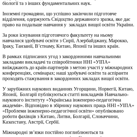
біології та з інших фундаментальних наук.
Іноземні громадяни, що успішно закінчили підготовче
відділення, одержують Свідоцтво державного зразка, яке дає
право на подальше навчання у закладах вищої освіти України.
За роки існування підготовчого факультету на ньому
навчалися здобувачі освіти з Сирії, Азербайджану, Марокко,
Іраку, Танзанії, В’єтнаму, Китаю, Японії та інших країн.
В рамках підписаних угод з закордонними навчальними
закладами викладачі та співробітники ННІ «УІПА»
виїжджають до країн-партнерів з метою участі у міжнародних
конференціях, семінарах; наші здобувачі освіти та аспіранти
проходять стажування в закордонних закладах вищої освіти.
У зарубіжних наукових виданнях Угорщини, Норвегії, Китаю,
Японії, Болгарії публікуються статті викладачів Навчально-
наукового інституту «Українська інженерно-педагогічна
академія». Відповідно в збірнику наукових праць ННІ «УІПА»
«Проблеми інженерно-педагогічної освіти» опубліковано
роботи фахівців з Китаю, Литви, Болгарії, Словаччини,
Казахстану, Австрії, Сербії.
Міжнародні зв’язки постійно поглиблюються та