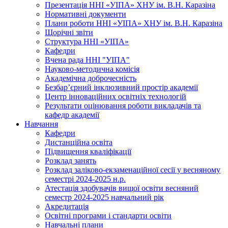
Презентація ННІ «УІПА» ХНУ ім. В.Н. Каразіна
Нормативні документи
Плани роботи ННІ «УІПА» ХНУ ім. В.Н. Каразіна
Щорічні звіти
Структура ННІ «УІПА»
Кафедри
Вчена рада ННІ "УІПА"
Науково-методична комісія
Академічна доброчесність
Безбар’єрний інклюзивний простір академії
Центр інноваційних освітніх технологій
Результати оцінювання роботи викладачів та
кафедр академії
Навчання
Кафедри
Дистанційна освіта
Підвищення кваліфікації
Розклад занять
Розклад заліково-екзаменаційної сесії у весняному
семестрі 2024-2025 н.р.
Атестація здобувачів вищої освіти весняний
семестр 2024-2025 навчальний рік
Акредитація
Освітні програми і стандарти освіти
Навчальні плани