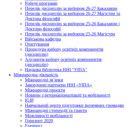
Робочі програми
Перелік дисциплін за вибором 26-27 Бакалаври
Перелік дисциплін за вибором 26-27 Магістри та
Доктора філософії
Перелік дисциплін за вибором 25-26 Бакалаври і
Доктори філософії
Перелік дисциплін за вибором 25-26 Магістри
Військова кафедра
Опитування
Процедура вибору освітніх компонентів
(дисциплін)
Алгоритм вибору освітніх компонентів
(дисциплін)
Наукова бібліотека ННІ "УІПА"
Міжнародна діяльність
Міжнародні зв’язки
Закордонні партнери ННІ «УІПА»
Міжнародні проєкти
Новини з інтернаціоналізації та мобільності
IGIP
Навчальний центр підготовки іноземних громадян
Міжнародні стипендії та гранти
Можливості мобільності
Горизонт 2020
Erasmus+