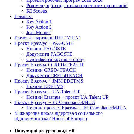
Проекти робочих програм 2018-2020
Рекомендації з підготовки проектних пропозицій
БД Scopus
Erasmus+
Key Action 1
Key Action 2
Jean Monnet
Erasmus+ партнери ННІ "УІПА"
Проєкт Еразмус + PAGOSTE
Новини PAGOSTE
Документи PAGOSTE
Сертифікати круглого столу
Проєкт Еразмус+ CRED4TEACH
Новини CRED4TEACH
Документи CRED4TEACH
Проєкт Еразмус + JMM EDETMS
Новини EDETMS
Проєкт Еразмус + UA-Talent-UP
Новини Erasmus + проєкт UA-Talent-UP
Проєкт Еразмус + EUComplianceM4UA
Новини проєкту Еразмус + EUComplianceM4UA
Міжнародна школа лідерства з соціального
підприємництва ( House of Europe )
Популярні ресурси академії