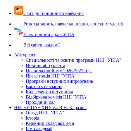
Сайт дистанційного навчання
Розклад занять, навчальні плани, списки студентів
Електронний архів УІПА
Всі сайти академії
Абітурієнт
Спеціальності та освітні програми ННІ "УІПА"
Новини абітурієнта
Правила прийому 2026-2027 н.р.
Презентація ННІ "УІПА"
Програми вступних випробувань
Вартість навчання
Калькулятор вступника
Відбіркова комісія ННІ "УІПА"
Прохідний бал
ННІ «УІПА» ХНУ ім. В.Н. Каразіна
Огляд ННІ "УІПА"
Історія
Керівний склад академії
Гімн академії