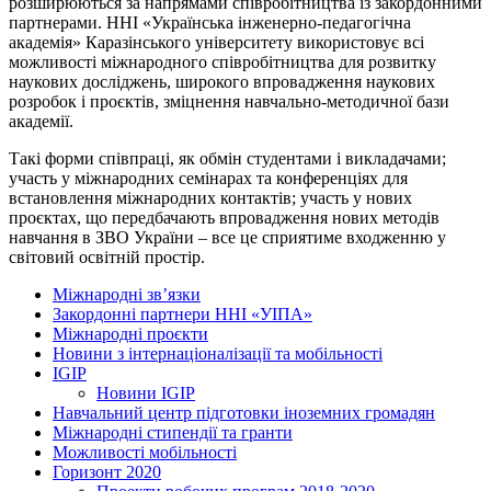
розширюються за напрямами співробітництва із закордонними
партнерами. ННІ «Українська інженерно-педагогічна
академія» Каразінського університету використовує всі
можливості міжнародного співробітництва для розвитку
наукових досліджень, широкого впровадження наукових
розробок і проєктів, зміцнення навчально-методичної бази
академії.
Такі форми співпраці, як обмін студентами і викладачами;
участь у міжнародних семінарах та конференціях для
встановлення міжнародних контактів; участь у нових
проєктах, що передбачають впровадження нових методів
навчання в ЗВО України – все це сприятиме входженню у
світовий освітній простір.
Міжнародні зв’язки
Закордонні партнери ННІ «УІПА»
Міжнародні проєкти
Новини з інтернаціоналізації та мобільності
IGIP
Новини IGIP
Навчальний центр підготовки іноземних громадян
Міжнародні стипендії та гранти
Можливості мобільності
Горизонт 2020