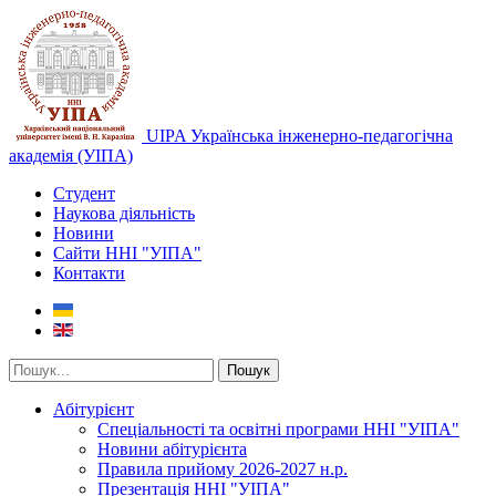
UIPA Українська інженерно-педагогічна
академія (УІПА)
Студент
Наукова діяльність
Новини
Сайти ННІ "УІПА"
Контакти
Пошук
Абітурієнт
Спеціальності та освітні програми ННІ "УІПА"
Новини абітурієнта
Правила прийому 2026-2027 н.р.
Презентація ННІ "УІПА"