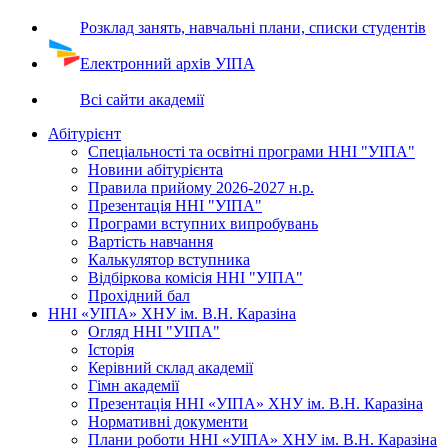
Розклад занять, навчальні плани, списки студентів
Електронний архів УІПА
Всі сайти академії
Абітурієнт
Спеціальності та освітні програми ННІ "УІПА"
Новини абітурієнта
Правила прийому 2026-2027 н.р.
Презентація ННІ "УІПА"
Програми вступних випробувань
Вартість навчання
Калькулятор вступника
Відбіркова комісія ННІ "УІПА"
Прохідний бал
ННІ «УІПА» ХНУ ім. В.Н. Каразіна
Огляд ННІ "УІПА"
Історія
Керівний склад академії
Гімн академії
Презентація ННІ «УІПА» ХНУ ім. В.Н. Каразіна
Нормативні документи
Плани роботи ННІ «УІПА» ХНУ ім. В.Н. Каразіна