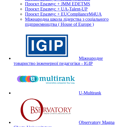
Проєкт Еразмус + JMM EDETMS
Проєкт Еразмус + UA-Talent-UP
Проєкт Еразмус + EUComplianceM4UA
Міжнародна школа лідерства з соціального
підприємництва ( House of Europe )
Міжнародне
товариство інженерної педагогіки - IGIP
U-Multirank
Observatory Magna