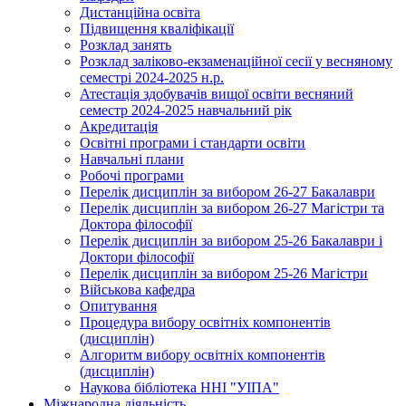
Дистанційна освіта
Підвищення кваліфікації
Розклад занять
Розклад заліково-екзаменаційної сесії у весняному
семестрі 2024-2025 н.р.
Атестація здобувачів вищої освіти весняний
семестр 2024-2025 навчальний рік
Акредитація
Освітні програми і стандарти освіти
Навчальні плани
Робочі програми
Перелік дисциплін за вибором 26-27 Бакалаври
Перелік дисциплін за вибором 26-27 Магістри та
Доктора філософії
Перелік дисциплін за вибором 25-26 Бакалаври і
Доктори філософії
Перелік дисциплін за вибором 25-26 Магістри
Військова кафедра
Опитування
Процедура вибору освітніх компонентів
(дисциплін)
Алгоритм вибору освітніх компонентів
(дисциплін)
Наукова бібліотека ННІ "УІПА"
Міжнародна діяльність