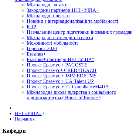
Міжнародні зв’язки
Закордонні партнери ННІ «УІПА»
Міжнародні проєкти
Новини з інтернаціоналізації та мобільності
IGIP
Навчальний центр підготовки іноземних громадян
Міжнародні стипендії та гранти
Можливості мобільності
Горизонт 2020
Erasmus+
Erasmus+ партнери ННІ "УІПА"
Проєкт Еразмус + PAGOSTE
Проєкт Еразмус+ CRED4TEACH
Проєкт Еразмус + JMM EDETMS
Проєкт Еразмус + UA-Talent-UP
Проєкт Еразмус + EUComplianceM4UA
Міжнародна школа лідерства з соціального
підприємництва ( House of Europe )
ННІ «УІПА»
/
Навчання
Кафедри