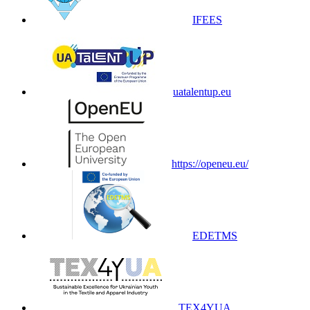
IFEES
uatalentup.eu
https://openeu.eu/
EDETMS
TEX4YUA