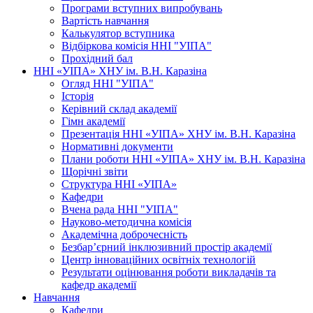
Програми вступних випробувань
Вартість навчання
Калькулятор вступника
Відбіркова комісія ННІ "УІПА"
Прохідний бал
ННІ «УІПА» ХНУ ім. В.Н. Каразіна
Огляд ННІ "УІПА"
Історія
Керівний склад академії
Гімн академії
Презентація ННІ «УІПА» ХНУ ім. В.Н. Каразіна
Нормативні документи
Плани роботи ННІ «УІПА» ХНУ ім. В.Н. Каразіна
Щорічні звіти
Структура ННІ «УІПА»
Кафедри
Вчена рада ННІ "УІПА"
Науково-методична комісія
Академічна доброчесність
Безбар’єрний інклюзивний простір академії
Центр інноваційних освітніх технологій
Результати оцінювання роботи викладачів та
кафедр академії
Навчання
Кафедри