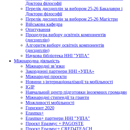
Доктора філософії
Перелік дисциплін за вибором 25-26 Бакалаври і
Доктори філософії
Перелік дисциплін за вибором 25-26 Магістри
Військова кафедра
Опитування
Процедура вибору освітніх компонентів
(дисциплін)
Алгоритм вибору освітніх компонентів
(дисциплін)
Наукова бібліотека ННІ "УІПА"
Міжнародна діяльність
Міжнародні зв’язки
Закордонні партнери ННІ «УІПА»
Міжнародні проєкти
Новини з інтернаціоналізації та мобільності
IGIP
Навчальний центр підготовки іноземних громадян
Міжнародні стипендії та гранти
Можливості мобільності
Горизонт 2020
Erasmus+
Erasmus+ партнери ННІ "УІПА"
Проєкт Еразмус + PAGOSTE
Проєкт Еразмус+ CRED4TEACH