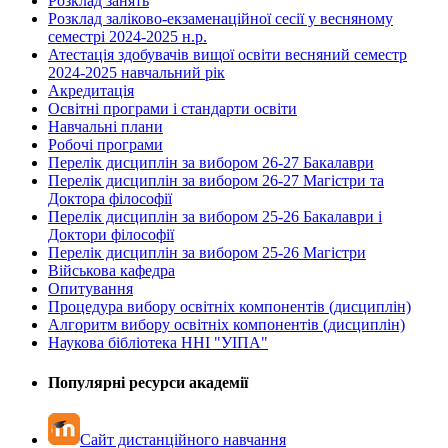
Розклад занять
Розклад заліково-екзаменаційної сесії у весняному
семестрі 2024-2025 н.р.
Атестація здобувачів вищої освіти весняний семестр
2024-2025 навчальний рік
Акредитація
Освітні програми і стандарти освіти
Навчальні плани
Робочі програми
Перелік дисциплін за вибором 26-27 Бакалаври
Перелік дисциплін за вибором 26-27 Магістри та
Доктора філософії
Перелік дисциплін за вибором 25-26 Бакалаври і
Доктори філософії
Перелік дисциплін за вибором 25-26 Магістри
Військова кафедра
Опитування
Процедура вибору освітніх компонентів (дисциплін)
Алгоритм вибору освітніх компонентів (дисциплін)
Наукова бібліотека ННІ "УІПА"
Популярні ресурси академії
Сайт дистанційного навчання