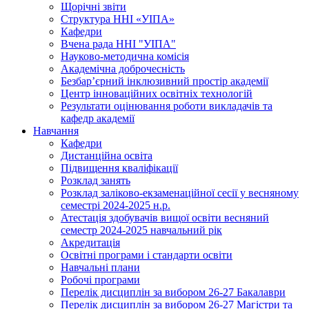
Щорічні звіти
Структура ННІ «УІПА»
Кафедри
Вчена рада ННІ "УІПА"
Науково-методична комісія
Академічна доброчесність
Безбар’єрний інклюзивний простір академії
Центр інноваційних освітніх технологій
Результати оцінювання роботи викладачів та
кафедр академії
Навчання
Кафедри
Дистанційна освіта
Підвищення кваліфікації
Розклад занять
Розклад заліково-екзаменаційної сесії у весняному
семестрі 2024-2025 н.р.
Атестація здобувачів вищої освіти весняний
семестр 2024-2025 навчальний рік
Акредитація
Освітні програми і стандарти освіти
Навчальні плани
Робочі програми
Перелік дисциплін за вибором 26-27 Бакалаври
Перелік дисциплін за вибором 26-27 Магістри та