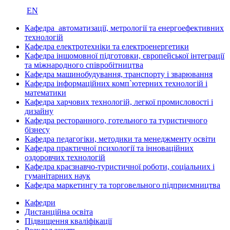
EN
Кафедра автоматизації, метрології та енергоефективних
технологій
Кафедра електротехніки та електроенергетики
Кафедра іншомовної підготовки, європейської інтеграції
та міжнародного співробітництва
Кафедра машинобудування, транспорту і зварювання
Кафедра інформаційних комп`ютерних технологій і
математики
Кафедра харчових технологій, легкої промисловості і
дизайну
Кафедра ресторанного, готельного та туристичного
бізнесу
Кафедра педагогіки, методики та менеджменту освіти
Кафедра практичної психології та інноваційних
оздоровчих технологій
Кафедра краєзнавчо-туристичної роботи, соціальних і
гуманітарних наук
Кафедра маркетингу та торговельного підприємництва
Кафедри
Дистанційна освіта
Підвищення кваліфікації