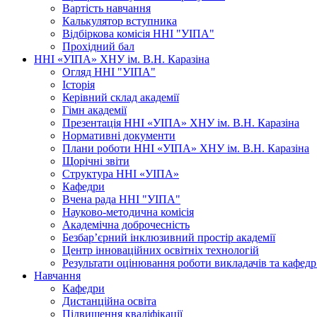
Вартість навчання
Калькулятор вступника
Відбіркова комісія ННІ "УІПА"
Прохідний бал
ННІ «УІПА» ХНУ ім. В.Н. Каразіна
Огляд ННІ "УІПА"
Історія
Керівний склад академії
Гімн академії
Презентація ННІ «УІПА» ХНУ ім. В.Н. Каразіна
Нормативні документи
Плани роботи ННІ «УІПА» ХНУ ім. В.Н. Каразіна
Щорічні звіти
Структура ННІ «УІПА»
Кафедри
Вчена рада ННІ "УІПА"
Науково-методична комісія
Академічна доброчесність
Безбар’єрний інклюзивний простір академії
Центр інноваційних освітніх технологій
Результати оцінювання роботи викладачів та кафедр
Навчання
Кафедри
Дистанційна освіта
Підвищення кваліфікації