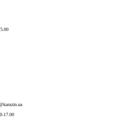
a
15.00
@karazin.ua
0-17.00