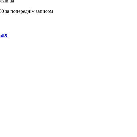
azin.ua
00 за попереднім записом
дах