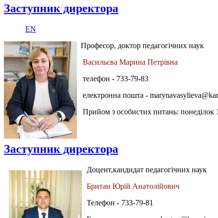
Заступник директора
EN
Професор, доктор педагогічних наук
Васильєва Марина Петрівна
телефон - 733-79-83
електронна пошта -
marynavasylieva@kar
Прийом з особистих питань: понеділок 1
Заступник директора
Доцент,кандидат педагогічних наук
Британ Юрій Анатолійович
Телефон - 733-79-81