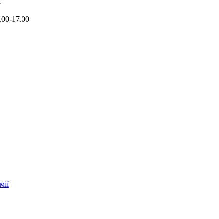
a
.00-17.00
мії