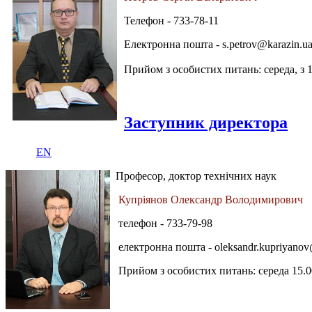
Телефон - 733-78-11
Електронна пошта -
s.petrov@karazin.u
Прийом з особистих питань: середа, з 
Заступник директора
EN
Професор, доктор технічних наук
Купріянов Олександр Володимирович
телефон - 733-79-98
електронна пошта -
oleksandr.kupriyanov
Прийом з особистих питань: середа 15.0