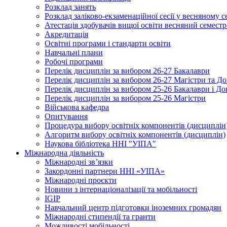
Розклад занять
Розклад заліково-екзаменаційної сесії у весняному с
Атестація здобувачів вищої освіти весняний семестр
Акредитація
Освітні програми і стандарти освіти
Навчальні плани
Робочі програми
Перелік дисциплін за вибором 26-27 Бакалаври
Перелік дисциплін за вибором 26-27 Магістри та До
Перелік дисциплін за вибором 25-26 Бакалаври і До
Перелік дисциплін за вибором 25-26 Магістри
Військова кафедра
Опитування
Процедура вибору освітніх компонентів (дисциплін
Алгоритм вибору освітніх компонентів (дисциплін)
Наукова бібліотека ННІ "УІПА"
Міжнародна діяльність
Міжнародні зв’язки
Закордонні партнери ННІ «УІПА»
Міжнародні проєкти
Новини з інтернаціоналізації та мобільності
IGIP
Навчальний центр підготовки іноземних громадян
Міжнародні стипендії та гранти
Можливості мобільності