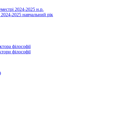
еместрі 2024-2025 н.р.
 2024-2025 навчальний рік
ктора філософії
ктори філософії
)