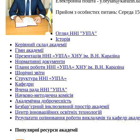
Електронна пошта -
y.brytan@karazin.u
Прийом з особистих питань: Середа 15
Огляд ННІ "УІПА"
Історія
Керівний склад академії
Гімн академії
Презентація ННІ «УІПА» ХНУ ім. В.Н. Каразіна
Нормативні документи
Плани роботи ННІ «УІПА» ХНУ ім. В.Н. Каразіна
Щорічні звіти
Структура ННІ «УІПА»
Кафедри
Вчена рада ННІ "УІПА"
Науково-методична комісія
Академічна доброчесність
Безбар’єрний інклюзивний простір академії
Центр інноваційних освітніх технологій
Результати оцінювання роботи викладачів та кафедр акаде
Популярні ресурси академії