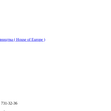
ництва ( House of Europe )
 731-32-36