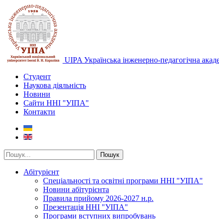
UIPA Українська інженерно-педагогічна акад
Студент
Наукова діяльність
Новини
Сайти ННІ "УІПА"
Контакти
Пошук
Абітурієнт
Спеціальності та освітні програми ННІ "УІПА"
Новини абітурієнта
Правила прийому 2026-2027 н.р.
Презентація ННІ "УІПА"
Програми вступних випробувань