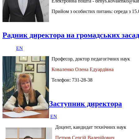
Електронна пошта -
denys.kovalenko@kar
Прийом з особистих питань: середа з 15.
Радник директора на громадських заса
EN
Професор, доктор педагогічних наук
Коваленко Олена Едуардівна
Телефон: 731-28-38
Заступник директора
EN
Доцент, кандидат технічних наук
Петров Сергій Валерійович