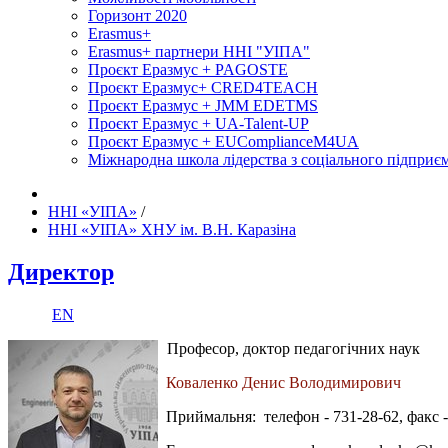
Горизонт 2020
Erasmus+
Erasmus+ партнери ННІ "УІПА"
Проєкт Еразмус + PAGOSTE
Проєкт Еразмус+ CRED4TEACH
Проєкт Еразмус + JMM EDETMS
Проєкт Еразмус + UA-Talent-UP
Проєкт Еразмус + EUComplianceM4UA
Міжнародна школа лідерства з соціального підприєм
ННІ «УІПА»
/
ННІ «УІПА» ХНУ ім. В.Н. Каразіна
Директор
EN
Професор, доктор педагогічних наук
Коваленко Денис Володимирович
Приймальня: телефон - 731-28-62, факс -