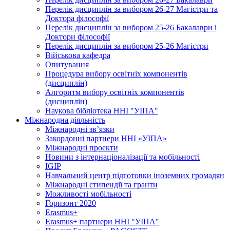
Перелік дисциплін за вибором 26-27 Магістри та
Доктора філософії
Перелік дисциплін за вибором 25-26 Бакалаври і
Доктори філософії
Перелік дисциплін за вибором 25-26 Магістри
Військова кафедра
Опитування
Процедура вибору освітніх компонентів
(дисциплін)
Алгоритм вибору освітніх компонентів
(дисциплін)
Наукова бібліотека ННІ "УІПА"
Міжнародна діяльність
Міжнародні зв’язки
Закордонні партнери ННІ «УІПА»
Міжнародні проєкти
Новини з інтернаціоналізації та мобільності
IGIP
Навчальний центр підготовки іноземних громадян
Міжнародні стипендії та гранти
Можливості мобільності
Горизонт 2020
Erasmus+
Erasmus+ партнери ННІ "УІПА"