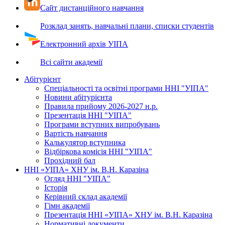
Сайт дистанційного навчання
Розклад занять, навчальні плани, списки студентів
Електронний архів УІПА
Всі сайти академії
Абітурієнт
Спеціальності та освітні програми ННІ "УІПА"
Новини абітурієнта
Правила прийому 2026-2027 н.р.
Презентація ННІ "УІПА"
Програми вступних випробувань
Вартість навчання
Калькулятор вступника
Відбіркова комісія ННІ "УІПА"
Прохідний бал
ННІ «УІПА» ХНУ ім. В.Н. Каразіна
Огляд ННІ "УІПА"
Історія
Керівний склад академії
Гімн академії
Презентація ННІ «УІПА» ХНУ ім. В.Н. Каразіна
Нормативні документи