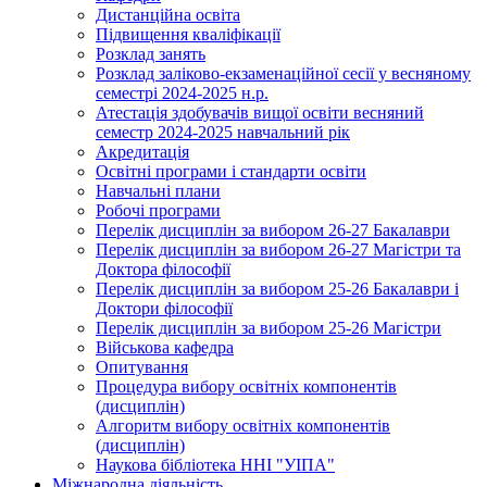
Дистанційна освіта
Підвищення кваліфікації
Розклад занять
Розклад заліково-екзаменаційної сесії у весняному
семестрі 2024-2025 н.р.
Атестація здобувачів вищої освіти весняний
семестр 2024-2025 навчальний рік
Акредитація
Освітні програми і стандарти освіти
Навчальні плани
Робочі програми
Перелік дисциплін за вибором 26-27 Бакалаври
Перелік дисциплін за вибором 26-27 Магістри та
Доктора філософії
Перелік дисциплін за вибором 25-26 Бакалаври і
Доктори філософії
Перелік дисциплін за вибором 25-26 Магістри
Військова кафедра
Опитування
Процедура вибору освітніх компонентів
(дисциплін)
Алгоритм вибору освітніх компонентів
(дисциплін)
Наукова бібліотека ННІ "УІПА"
Міжнародна діяльність