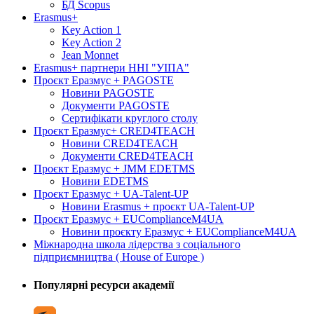
БД Scopus
Erasmus+
Key Action 1
Key Action 2
Jean Monnet
Erasmus+ партнери ННІ "УІПА"
Проєкт Еразмус + PAGOSTE
Новини PAGOSTE
Документи PAGOSTE
Сертифікати круглого столу
Проєкт Еразмус+ CRED4TEACH
Новини CRED4TEACH
Документи CRED4TEACH
Проєкт Еразмус + JMM EDETMS
Новини EDETMS
Проєкт Еразмус + UA-Talent-UP
Новини Erasmus + проєкт UA-Talent-UP
Проєкт Еразмус + EUComplianceM4UA
Новини проєкту Еразмус + EUComplianceM4UA
Міжнародна школа лідерства з соціального
підприємництва ( House of Europe )
Популярні ресурси академії