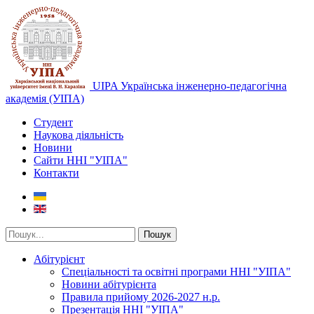
UIPA Українська інженерно-педагогічна
академія (УІПА)
Студент
Наукова діяльність
Новини
Сайти ННІ "УІПА"
Контакти
Пошук
Абітурієнт
Спеціальності та освітні програми ННІ "УІПА"
Новини абітурієнта
Правила прийому 2026-2027 н.р.
Презентація ННІ "УІПА"