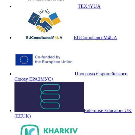
TEX4YUA
EUComplianceM4UA
Програма Європейського
Союзу ЕРАЗМУС+
Enterprise Educators UK
(EEUK)