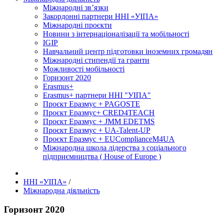
Міжнародні зв’язки
Закордонні партнери ННІ «УІПА»
Міжнародні проєкти
Новини з інтернаціоналізації та мобільності
IGIP
Навчальний центр підготовки іноземних громадян
Міжнародні стипендії та гранти
Можливості мобільності
Горизонт 2020
Erasmus+
Erasmus+ партнери ННІ "УІПА"
Проєкт Еразмус + PAGOSTE
Проєкт Еразмус+ CRED4TEACH
Проєкт Еразмус + JMM EDETMS
Проєкт Еразмус + UA-Talent-UP
Проєкт Еразмус + EUComplianceM4UA
Міжнародна школа лідерства з соціального
підприємництва ( House of Europe )
ННІ «УІПА»
/
Міжнародна діяльність
Горизонт 2020