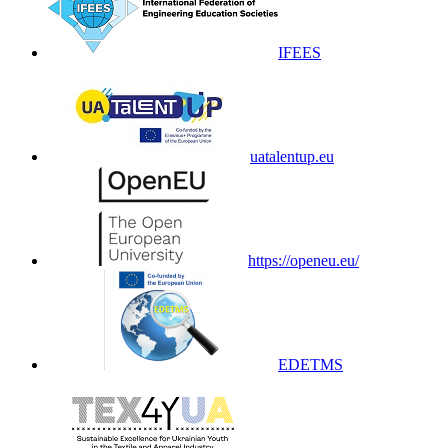
IFEES
uatalentup.eu
https://openeu.eu/
EDETMS