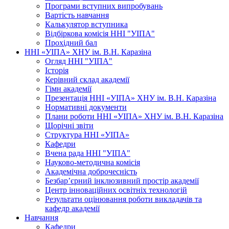
Програми вступних випробувань
Вартість навчання
Калькулятор вступника
Відбіркова комісія ННІ "УІПА"
Прохідний бал
ННІ «УІПА» ХНУ ім. В.Н. Каразіна
Огляд ННІ "УІПА"
Історія
Керівний склад академії
Гімн академії
Презентація ННІ «УІПА» ХНУ ім. В.Н. Каразіна
Нормативні документи
Плани роботи ННІ «УІПА» ХНУ ім. В.Н. Каразіна
Щорічні звіти
Структура ННІ «УІПА»
Кафедри
Вчена рада ННІ "УІПА"
Науково-методична комісія
Академічна доброчесність
Безбар’єрний інклюзивний простір академії
Центр інноваційних освітніх технологій
Результати оцінювання роботи викладачів та
кафедр академії
Навчання
Кафедри