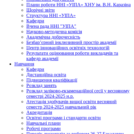
Плани роботи ННІ «УІПА» ХНУ ім. В.Н. Каразіна
Щорічні звіти
Структура ННІ «УІПА»
Кафедри
Вчена рада ННІ "УІПА"
Науково-методична комісія
Академічна доброчесність
Безбар’єрний інклюзивний простір академії
Центр інноваційних освітніх технологій
Результати оцінювання роботи викладачів та
кафедр академії
Навчання
Кафедри
Дистанційна освіта
Підвищення кваліфікації
Розклад занять
Розклад заліково-екзаменаційної сесії у весняному
семестрі 2024-2025 н.р.
Атестація здобувачів вищої освіти весняний
семестр 2024-2025 навчальний рік
Акредитація
Освітні програми і стандарти освіти
Навчальні плани
Робочі програми
Перелік дисциплін за вибором 26-27 Бакалаври