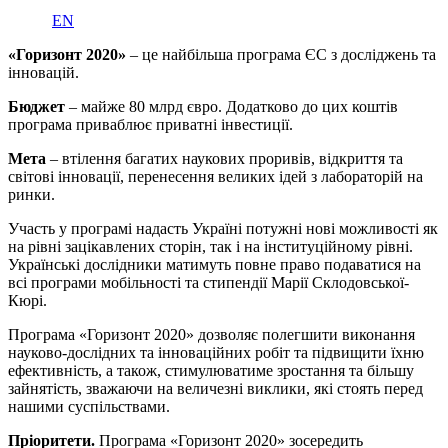
EN
«Горизонт 2020»
– це найбільша програма ЄС з досліджень та
інновацій.
Бюджет
– майже 80 млрд євро. Додатково до цих коштів
програма приваблює приватні інвестиції.
Мета
– втілення багатих наукових проривів, відкриття та
світові інновації, перенесення великих ідей з лабораторій на
ринки.
Участь у програмі надасть Україні потужні нові можливості як
на рівні зацікавлених сторін, так і на інституційному рівні.
Українські дослідники матимуть повне право подаватися на
всі програми мобільності та стипендії Марії Склодовської-
Кюрі.
Програма «Горизонт 2020» дозволяє полегшити виконання
науково-дослідних та інноваційних робіт та підвищити їхню
ефективність, а також, стимулюватиме зростання та більшу
зайнятість, зважаючи на величезні виклики, які стоять перед
нашими суспільствами.
Пріоритети.
Програма «Горизонт 2020» зосередить