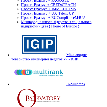
Проєкт Еразмус + PAGOSTE
Проєкт Еразмус+ CRED4TEACH
Проєкт Еразмус + JMM EDETMS
Проєкт Еразмус + UA-Talent-UP
Проєкт Еразмус + EUComplianceM4UA
Міжнародна школа лідерства з соціального
підприємництва ( House of Europe )
Міжнародне
товариство інженерної педагогіки - IGIP
U-Multirank