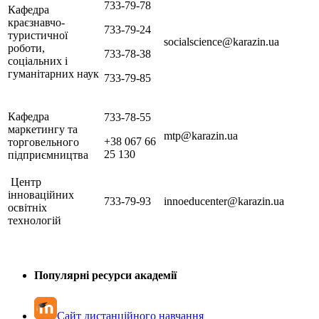
733-79-78
Кафедра
краєзнавчо-
733-79-24
туристичної
socialscience@karazin.ua
роботи,
733-78-38
соціальних і
гуманітарних наук
733-79-85
Кафедра
733-78-55
маркетингу та
mtp@karazin.ua
+38 067 66
торговельного
25 130
підприємництва
Центр
інноваційних
733-79-93
innoeducenter@karazin.ua
освітніх
технологій
Популярні ресурси академії
Сайт дистанційного навчання