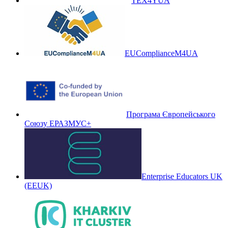
TEX4YUA
EUComplianceM4UA
Програма Європейського
Союзу ЕРАЗМУС+
Enterprise Educators UK
(EEUK)