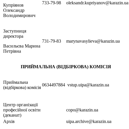
733-79-98
oleksandr.kupriyanov@karazin.ua
Купріянов
Олександр
Володимирович
Заступниця
директора
731-79-83
marynavasylieva@karazin.ua
Васильєва Марина
Петрівна
ПРИЙМАЛЬНА (ВІДБІРКОВА) КОМІСІЯ
Приймальна
0634497884
vstup.uipa@karazin.ua
(відбіркова) комісія
Центр організації
професійної освіти
copo@karazin.ua
(деканат)
Архів
uipa.archive@karazin.ua