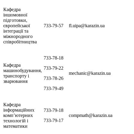
Кафедра
іншомовної
підготовки,
європейської
733-79-57
fl.uipa@karazin.ua
інтеграції та
міжнородного
співробітництва
733-78-18
Кафедра
733-79-22
машинобудування,
mechanic@karazin.ua
транспорту і
733-78-26
зварювання
733-79-49
Кафедра
інформаційних
733-79-18
комп’ютерних
compmath@karazin.ua
733-79-17
технологій і
математики