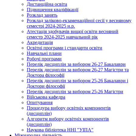
Дистанційна освіта
Підвищення кваліфікації
Розклад занять
Розклад заліково-екзаменаційної сесії у весняному
семестрі 2024-2025 н.р.
Атестація здобувачів вищої освіти весняний
семестр 2024-2025 навчальний рік
Акредитація
Освітні програми і стандарти освіти
Навчальні плани
Робочі програми
Перелік дисциплін за вибором 26-27 Бакалаври
Перелік дисциплін за вибором 26-27 Магістри та
Доктора філософії
Перелік дисциплін за вибором 25-26 Бакалаври і
Доктори філософії
Перелік дисциплін за вибором 25-26 Магістри
Військова кафедра
Опитування
Процедура вибору освітніх компонентів
(дисциплін)
Алгоритм вибору освітніх компонентів
(дисциплін)
Наукова бібліотека ННІ "УІПА"
Міжнародна діяльність