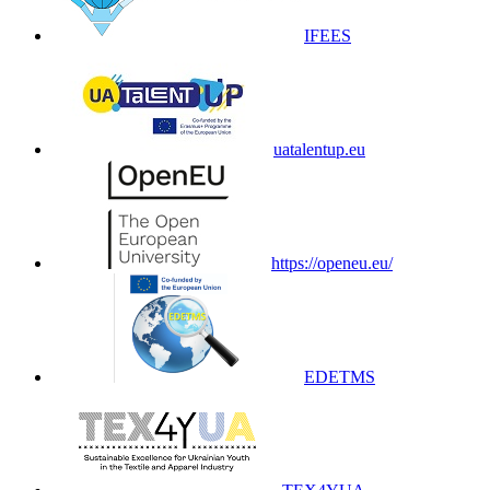
IFEES
uatalentup.eu
https://openeu.eu/
EDETMS