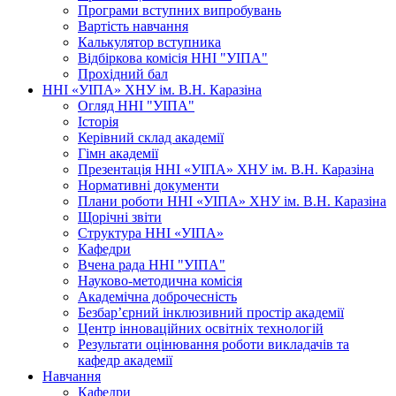
Програми вступних випробувань
Вартість навчання
Калькулятор вступника
Відбіркова комісія ННІ "УІПА"
Прохідний бал
ННІ «УІПА» ХНУ ім. В.Н. Каразіна
Огляд ННІ "УІПА"
Історія
Керівний склад академії
Гімн академії
Презентація ННІ «УІПА» ХНУ ім. В.Н. Каразіна
Нормативні документи
Плани роботи ННІ «УІПА» ХНУ ім. В.Н. Каразіна
Щорічні звіти
Структура ННІ «УІПА»
Кафедри
Вчена рада ННІ "УІПА"
Науково-методична комісія
Академічна доброчесність
Безбар’єрний інклюзивний простір академії
Центр інноваційних освітніх технологій
Результати оцінювання роботи викладачів та
кафедр академії
Навчання
Кафедри