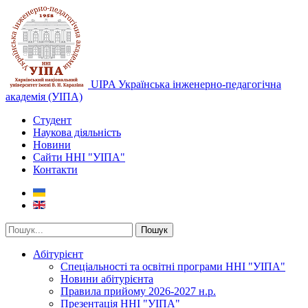
UIPA Українська інженерно-педагогічна
академія (УІПА)
Студент
Наукова діяльність
Новини
Сайти ННІ "УІПА"
Контакти
Пошук
Абітурієнт
Спеціальності та освітні програми ННІ "УІПА"
Новини абітурієнта
Правила прийому 2026-2027 н.р.
Презентація ННІ "УІПА"