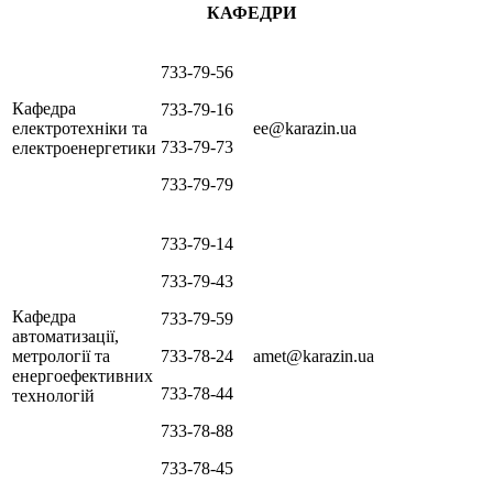
КАФЕДРИ
733-79-56
Кафедра
733-79-16
електротехніки та
ee@karazin.ua
733-79-73
електроенергетики
733-79-79
733-79-14
733-79-43
Кафедра
733-79-59
автоматизації,
метрології та
733-78-24
amet@karazin.ua
енергоефективних
733-78-44
технологій
733-78-88
733-78-45