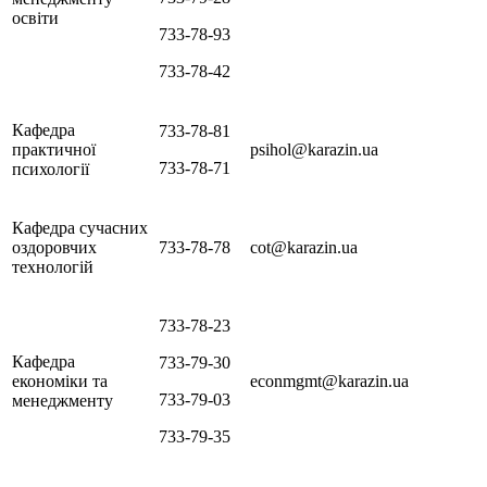
освіти
733-78-93
733-78-42
Кафедра
733-78-81
практичної
psihol@karazin.ua
733-78-71
психології
Кафедра сучасних
оздоровчих
733-78-78
cot@karazin.ua
технологій
733-78-23
Кафедра
733-79-30
економіки та
econmgmt@karazin.ua
733-79-03
менеджменту
733-79-35