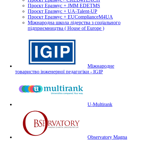
Проєкт Еразмус + JMM EDETMS
Проєкт Еразмус + UA-Talent-UP
Проєкт Еразмус + EUComplianceM4UA
Міжнародна школа лідерства з соціального
підприємництва ( House of Europe )
Міжнародне
товариство інженерної педагогіки - IGIP
U-Multirank
Observatory Magna