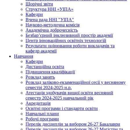
Щорічні звіти
Структура ННІ «УІПА»
Кафедри
Вчена рада ННІ "УІПА"
Науково-методична комісія
Академічна доброчесність
Безбар’єрний інклюзивний простір академії
Центр інноваційних освітніх технологій
Результати оцінювання роботи викладачів та
кафедр академії
Навчання
Кафедри
Дистанційна освіта
Підвищення кваліфікації
Розклад занять
Розклад заліково-екзаменаційної сесії у весняному
семестрі 2024-2025 н.р.
Атестація здобувачів вищої освіти весняний
семестр 2024-2025 навчальний рік
Акредитація
Освітні програми і стандарти освіти
Навчальні плани
Робочі програми
Перелік дисциплін за вибором 26-27 Бакалаври
Перелік дисциплін за вибором 26-27 Магістри та