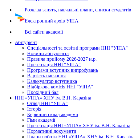
Розклад занять, навчальні плани, списки студентів
Електронний архів УІПА
Всі сайти академії
Абітурієнт
Спеціальності та освітні програми ННІ "УІПА"
Новини абітурієнта
Правила прийому 2026-2027 н.р.
Презентація ННІ "УІПА"
Програми вступних випробувань
Вартість навчання
Калькулятор вступника
Відбіркова комісія ННІ "УІПА"
Прохідний бал
ННІ «УІПА» ХНУ ім. В.Н. Каразіна
Огляд ННІ "УІПА"
Історія
Керівний склад академії
Гімн академії
Презентація ННІ «УІПА» ХНУ ім. В.Н. Каразіна
Нормативні документи
Плани роботи ННІ «УІПА» ХНУ ім. В.Н. Каразіна