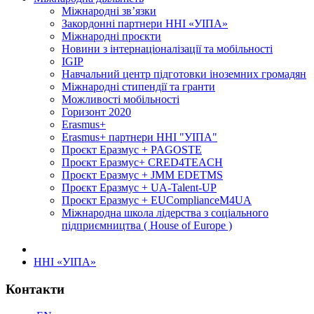
Міжнародні зв’язки
Закордонні партнери ННІ «УІПА»
Міжнародні проєкти
Новини з інтернаціоналізації та мобільності
IGIP
Навчальний центр підготовки іноземних громадян
Міжнародні стипендії та гранти
Можливості мобільності
Горизонт 2020
Erasmus+
Erasmus+ партнери ННІ "УІПА"
Проєкт Еразмус + PAGOSTE
Проєкт Еразмус+ CRED4TEACH
Проєкт Еразмус + JMM EDETMS
Проєкт Еразмус + UA-Talent-UP
Проєкт Еразмус + EUComplianceM4UA
Міжнародна школа лідерства з соціального
підприємництва ( House of Europe )
ННІ «УІПА»
Контакти