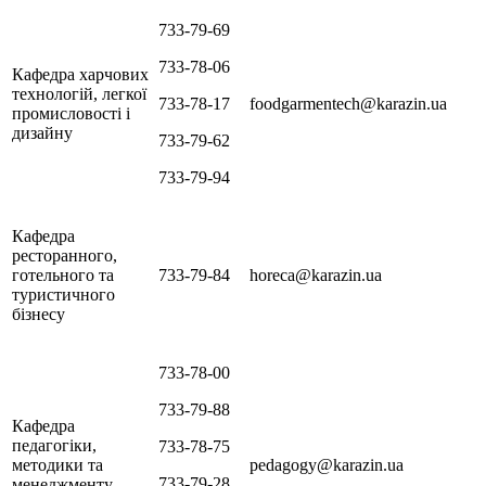
733-79-69
733-78-06
Кафедра харчових
технологій, легкої
733-78-17
foodgarmentech@karazin.ua
промисловості і
дизайну
733-79-62
733-79-94
Кафедра
ресторанного,
готельного та
733-79-84
horeca@karazin.ua
туристичного
бізнесу
733-78-00
733-79-88
Кафедра
педагогіки,
733-78-75
методики та
pedagogy@karazin.ua
733-79-28
менеджменту