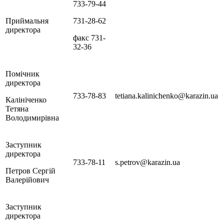
733-79-44
Приймальня
731-28-62
директора
факс 731-
32-36
Помічник
директора
733-78-83
tetiana.kalinichenko@karazin.ua
Калініченко
Тетяна
Володимирівна
Заступник
директора
733-78-11
s.petrov@karazin.ua
Петров Сергій
Валерійович
Заступник
директора