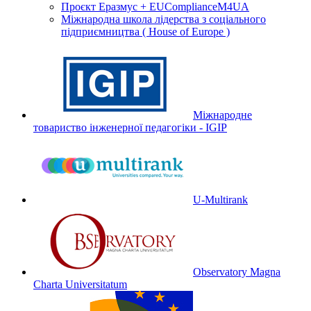
Проєкт Еразмус + EUComplianceM4UA
Міжнародна школа лідерства з соціального
підприємництва ( House of Europe )
Міжнародне
товариство інженерної педагогіки - IGIP
U-Multirank
Observatory Magna
Charta Universitatum