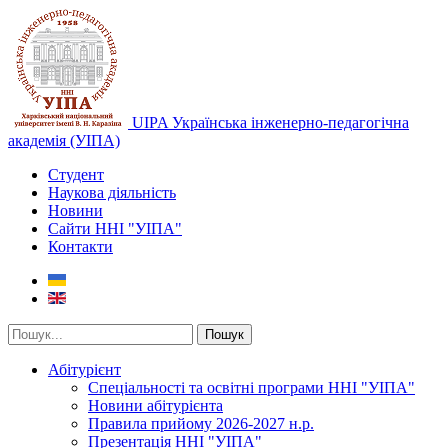
UIPA Українська інженерно-педагогічна
академія (УІПА)
Студент
Наукова діяльність
Новини
Сайти ННІ "УІПА"
Контакти
Пошук
Абітурієнт
Спеціальності та освітні програми ННІ "УІПА"
Новини абітурієнта
Правила прийому 2026-2027 н.р.
Презентація ННІ "УІПА"