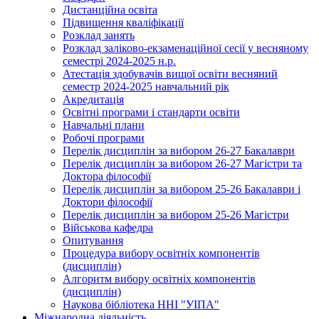
Дистанційна освіта
Підвищення кваліфікації
Розклад занять
Розклад заліково-екзаменаційної сесії у весняному
семестрі 2024-2025 н.р.
Атестація здобувачів вищої освіти весняний
семестр 2024-2025 навчальний рік
Акредитація
Освітні програми і стандарти освіти
Навчальні плани
Робочі програми
Перелік дисциплін за вибором 26-27 Бакалаври
Перелік дисциплін за вибором 26-27 Магістри та
Доктора філософії
Перелік дисциплін за вибором 25-26 Бакалаври і
Доктори філософії
Перелік дисциплін за вибором 25-26 Магістри
Військова кафедра
Опитування
Процедура вибору освітніх компонентів
(дисциплін)
Алгоритм вибору освітніх компонентів
(дисциплін)
Наукова бібліотека ННІ "УІПА"
Міжнародна діяльність