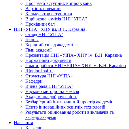
Програми вступних випробувань
Вартість навчання
Калькулятор вступника
Відбіркова комісія ННІ "УІПА"
Прохідний бал
ННІ «УІПА» ХНУ ім. В.Н. Каразіна
Огляд ННІ "УІПА"
Історія
Керівний склад академії
Гімн академії
Презентація ННІ «УІПА» ХНУ ім. В.Н. Каразіна
Нормативні документи
Плани роботи ННІ «УІПА» ХНУ ім. В.Н. Каразіна
Щорічні звіти
Структура ННІ «УІПА»
Кафедри
Вчена рада ННІ "УІПА"
Науково-методична комісія
Академічна доброчесність
Безбар’єрний інклюзивний простір академії
Центр інноваційних освітніх технологій
Результати оцінювання роботи викладачів та
кафедр академії
Навчання
Кафедри