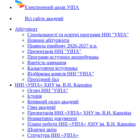
Електронний архів УІПА
Всі сайти академії
Абітурієнт
Спеціальності та освітні програми ННІ "УІПА"
Новини абітурієнта
Правила прийому 2026-2027 н.р.
Презентація ННІ "УІПА"
Програми вступних випробувань
Вартість навчання
Калькулятор вступника
Відбіркова комісія ННІ "УІПА"
Прохідний бал
ННІ «УІПА» ХНУ ім. В.Н. Каразіна
Огляд ННІ "УІПА"
Історія
Керівний склад академії
Гімн академії
Презентація ННІ «УІПА» ХНУ ім. В.Н. Каразіна
Нормативні документи
Плани роботи ННІ «УІПА» ХНУ ім. В.Н. Каразіна
Щорічні звіти
Структура ННІ «УІПА»