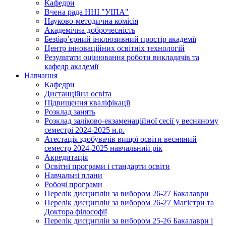
Кафедри
Вчена рада ННІ "УІПА"
Науково-методична комісія
Академічна доброчесність
Безбар’єрний інклюзивний простір академії
Центр інноваційних освітніх технологій
Результати оцінювання роботи викладачів та
кафедр академії
Навчання
Кафедри
Дистанційна освіта
Підвищення кваліфікації
Розклад занять
Розклад заліково-екзаменаційної сесії у весняному
семестрі 2024-2025 н.р.
Атестація здобувачів вищої освіти весняний
семестр 2024-2025 навчальний рік
Акредитація
Освітні програми і стандарти освіти
Навчальні плани
Робочі програми
Перелік дисциплін за вибором 26-27 Бакалаври
Перелік дисциплін за вибором 26-27 Магістри та
Доктора філософії
Перелік дисциплін за вибором 25-26 Бакалаври і