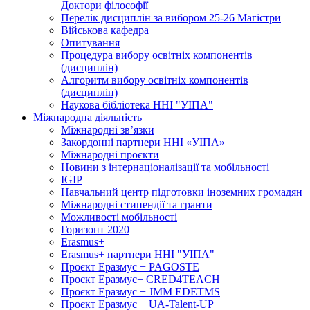
Доктори філософії
Перелік дисциплін за вибором 25-26 Магістри
Військова кафедра
Опитування
Процедура вибору освітніх компонентів
(дисциплін)
Алгоритм вибору освітніх компонентів
(дисциплін)
Наукова бібліотека ННІ "УІПА"
Міжнародна діяльність
Міжнародні зв’язки
Закордонні партнери ННІ «УІПА»
Міжнародні проєкти
Новини з інтернаціоналізації та мобільності
IGIP
Навчальний центр підготовки іноземних громадян
Міжнародні стипендії та гранти
Можливості мобільності
Горизонт 2020
Erasmus+
Erasmus+ партнери ННІ "УІПА"
Проєкт Еразмус + PAGOSTE
Проєкт Еразмус+ CRED4TEACH
Проєкт Еразмус + JMM EDETMS
Проєкт Еразмус + UA-Talent-UP