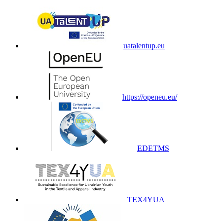
uatalentup.eu
https://openeu.eu/
EDETMS
TEX4YUA