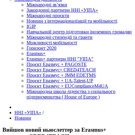
Міжнародні зв’язки
Закордонні партнери ННІ «УІПА»
Міжнародні проєкти
Новини з інтернаціоналізації та мобільності
IGIP
Навчальний центр підготовки іноземних громадян
Міжнародні стипендії та гранти
Можливості мобільності
Горизонт 2020
Erasmus+
Erasmus+ партнери ННІ "УІПА"
Проєкт Еразмус + PAGOSTE
Проєкт Еразмус+ CRED4TEACH
Проєкт Еразмус + JMM EDETMS
Проєкт Еразмус + UA-Talent-UP
Проєкт Еразмус + EUComplianceM4UA
Міжнародна школа лідерства з соціального
підприємництва ( House of Europe )
ННІ «УІПА»
/
Новини
Вийшов новий ньюслеттер за Erasmus+