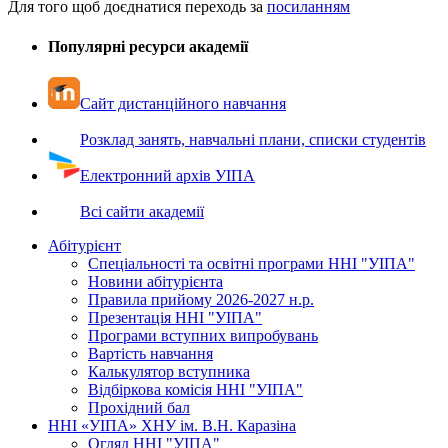
Для того щоб доєднатися переходь за
посиланням
Популярні ресурси академії
Сайт дистанційного навчання
Розклад занять, навчальні плани, списки студентів
Електронний архів УІПА
Всі сайти академії
Абітурієнт
Спеціальності та освітні програми ННІ "УІПА"
Новини абітурієнта
Правила прийому 2026-2027 н.р.
Презентація ННІ "УІПА"
Програми вступних випробувань
Вартість навчання
Калькулятор вступника
Відбіркова комісія ННІ "УІПА"
Прохідний бал
ННІ «УІПА» ХНУ ім. В.Н. Каразіна
Огляд ННІ "УІПА"