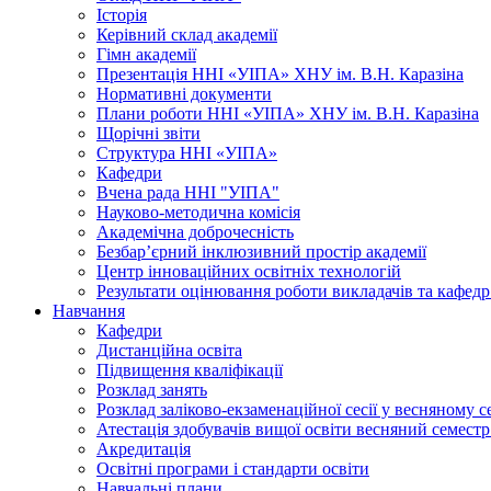
Історія
Керівний склад академії
Гімн академії
Презентація ННІ «УІПА» ХНУ ім. В.Н. Каразіна
Нормативні документи
Плани роботи ННІ «УІПА» ХНУ ім. В.Н. Каразіна
Щорічні звіти
Структура ННІ «УІПА»
Кафедри
Вчена рада ННІ "УІПА"
Науково-методична комісія
Академічна доброчесність
Безбар’єрний інклюзивний простір академії
Центр інноваційних освітніх технологій
Результати оцінювання роботи викладачів та кафедр
Навчання
Кафедри
Дистанційна освіта
Підвищення кваліфікації
Розклад занять
Розклад заліково-екзаменаційної сесії у весняному с
Атестація здобувачів вищої освіти весняний семестр
Акредитація
Освітні програми і стандарти освіти
Навчальні плани