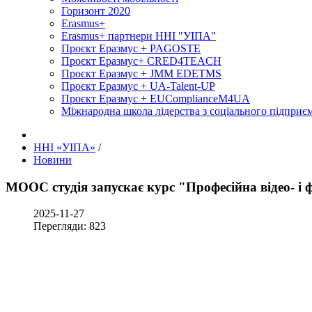
Горизонт 2020
Erasmus+
Erasmus+ партнери ННІ "УІПА"
Проєкт Еразмус + PAGOSTE
Проєкт Еразмус+ CRED4TEACH
Проєкт Еразмус + JMM EDETMS
Проєкт Еразмус + UA-Talent-UP
Проєкт Еразмус + EUComplianceM4UA
Міжнародна школа лідерства з соціального підприєм
ННІ «УІПА»
/
Новини
MOOC студія запускає курс "Професійна відео- і 
2025-11-27
Перегляди: 823