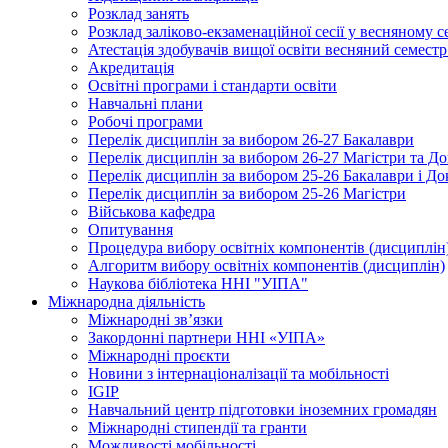
Розклад занять
Розклад заліково-екзаменаційної сесії у весняному с
Атестація здобувачів вищої освіти весняний семестр
Акредитація
Освітні програми і стандарти освіти
Навчальні плани
Робочі програми
Перелік дисциплін за вибором 26-27 Бакалаври
Перелік дисциплін за вибором 26-27 Магістри та До
Перелік дисциплін за вибором 25-26 Бакалаври і До
Перелік дисциплін за вибором 25-26 Магістри
Військова кафедра
Опитування
Процедура вибору освітніх компонентів (дисциплін
Алгоритм вибору освітніх компонентів (дисциплін)
Наукова бібліотека ННІ "УІПА"
Міжнародна діяльність
Міжнародні зв’язки
Закордонні партнери ННІ «УІПА»
Міжнародні проєкти
Новини з інтернаціоналізації та мобільності
IGIP
Навчальний центр підготовки іноземних громадян
Міжнародні стипендії та гранти
Можливості мобільності