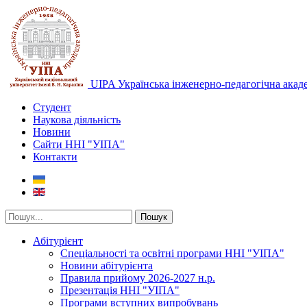
UIPA Українська інженерно-педагогічна акад
Студент
Наукова діяльність
Новини
Сайти ННІ "УІПА"
Контакти
Пошук
Абітурієнт
Спеціальності та освітні програми ННІ "УІПА"
Новини абітурієнта
Правила прийому 2026-2027 н.р.
Презентація ННІ "УІПА"
Програми вступних випробувань