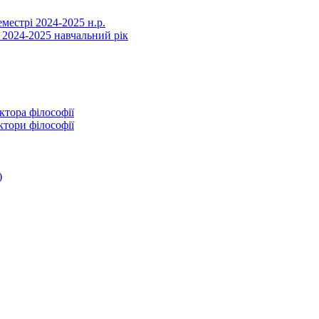
еместрі 2024-2025 н.р.
 2024-2025 навчальний рік
ктора філософії
ктори філософії
)