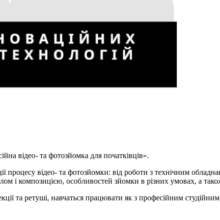
йна відео- та фотозйомка для початківців».
ції процесу відео- та фотозйомки: від роботи з технічним облад
лом і композицією, особливостей зйомки в різних умовах, а тако
ції та ретуші, навчаться працювати як з професійним студійним