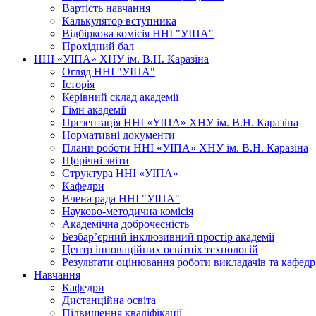
Вартість навчання
Калькулятор вступника
Відбіркова комісія ННІ "УІПА"
Прохідний бал
ННІ «УІПА» ХНУ ім. В.Н. Каразіна
Огляд ННІ "УІПА"
Історія
Керівний склад академії
Гімн академії
Презентація ННІ «УІПА» ХНУ ім. В.Н. Каразіна
Нормативні документи
Плани роботи ННІ «УІПА» ХНУ ім. В.Н. Каразіна
Щорічні звіти
Структура ННІ «УІПА»
Кафедри
Вчена рада ННІ "УІПА"
Науково-методична комісія
Академічна доброчесність
Безбар’єрний інклюзивний простір академії
Центр інноваційних освітніх технологій
Результати оцінювання роботи викладачів та кафедр
Навчання
Кафедри
Дистанційна освіта
Підвищення кваліфікації