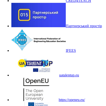
CRED4TEACH
Партнерський простір
IFEES
uatalentup.eu
https://openeu.eu/