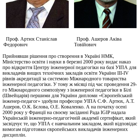
Проф. Артюх Станіслав
Проф. Ашеров Аківа
Федорович
Товійович
Прийнявши рішення про створення в Україні НМК,
Міністерство освіти і науки в березні 2000 року видає наказ
про відкриття Центру інженерної педагогіки на базі УІПА для
викладачів вищих технічних закладів освіти України III-IV
рівнів акредитації за системою Міжнародного товариства
інженерної педагогіки. У тому ж місяці під час проведення 29-
го Міжнародного симпозіуму з інженерної педагогіки в Білі
(Швейцарія) першими для України дипломи «Європейський
інженер-педагог» здобули професори УІПА С.Ф. Артюх, А.Т.
Ашеров, О.К. Бєлова, О.Е. Коваленко. А на початку осені
2000 року у Франції на своєму засіданні Рада IGIP надала
Українській інженерно-педагогічній академії сертифікат, який
засвідчує те, що УІПА є навчальним закладом, який відповідає
вимогам підготовки європейських викладачів інженерних
дисциплін.