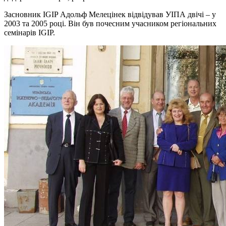
Засновник IGIP Адольф Мелецінек відвідував УІПА двічі – у
2003 та 2005 році. Він був почесним учасником регіональних
семінарів IGIP.