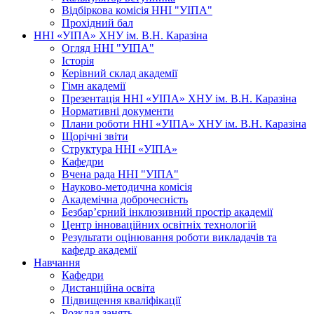
Відбіркова комісія ННІ "УІПА"
Прохідний бал
ННІ «УІПА» ХНУ ім. В.Н. Каразіна
Огляд ННІ "УІПА"
Історія
Керівний склад академії
Гімн академії
Презентація ННІ «УІПА» ХНУ ім. В.Н. Каразіна
Нормативні документи
Плани роботи ННІ «УІПА» ХНУ ім. В.Н. Каразіна
Щорічні звіти
Структура ННІ «УІПА»
Кафедри
Вчена рада ННІ "УІПА"
Науково-методична комісія
Академічна доброчесність
Безбар’єрний інклюзивний простір академії
Центр інноваційних освітніх технологій
Результати оцінювання роботи викладачів та
кафедр академії
Навчання
Кафедри
Дистанційна освіта
Підвищення кваліфікації
Розклад занять