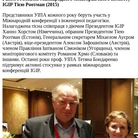
IGIP Тією Роотман (2015)
Представники УІПА кожного року беруть участь у
Міжнародній конференції з інженерної педагогіки.
Налагоджена тісна співпраця з діючим Президентом IGIP
Ханно Хорстом (Німеччина), обраним Президентом Тіею
Роотман (Естонія), Генеральним секретарем Міхаелом Ауєром
(Австрія), віце-президентом Алексом Зафошніхом (Австрія),
членом Правління Іштваном Сімоніком (Угорщина), членом
моніторінгового комітету Романом Хрмо (Словакія) та
іншими. Останні роки проф. УІПА Тетяна Бондаренко
підтримує активні стосунки у рамках міжнародних
конференцій IGIP.