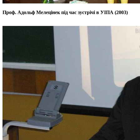
Проф. Адольф Мелецінек під час зустрічі в УІПА (2003)