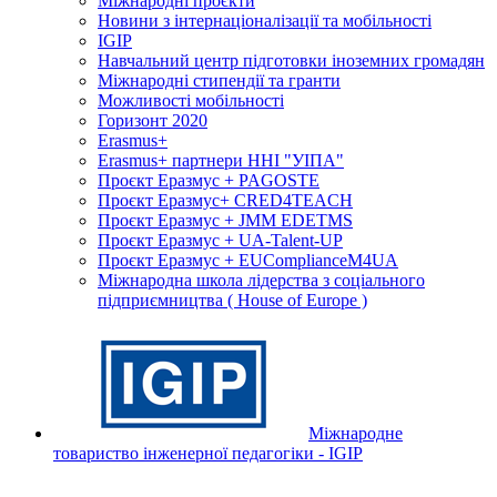
Міжнародні проєкти
Новини з інтернаціоналізації та мобільності
IGIP
Навчальний центр підготовки іноземних громадян
Міжнародні стипендії та гранти
Можливості мобільності
Горизонт 2020
Erasmus+
Erasmus+ партнери ННІ "УІПА"
Проєкт Еразмус + PAGOSTE
Проєкт Еразмус+ CRED4TEACH
Проєкт Еразмус + JMM EDETMS
Проєкт Еразмус + UA-Talent-UP
Проєкт Еразмус + EUComplianceM4UA
Міжнародна школа лідерства з соціального
підприємництва ( House of Europe )
Міжнародне
товариство інженерної педагогіки - IGIP