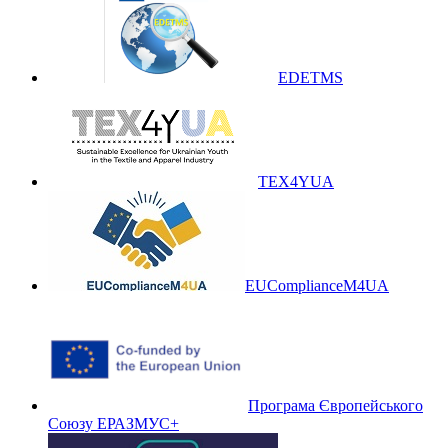
EDETMS
TEX4YUA
EUComplianceM4UA
Програма Європейського
Союзу ЕРАЗМУС+