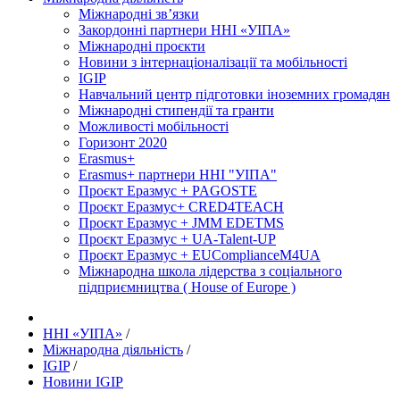
Міжнародні зв’язки
Закордонні партнери ННІ «УІПА»
Міжнародні проєкти
Новини з інтернаціоналізації та мобільності
IGIP
Навчальний центр підготовки іноземних громадян
Міжнародні стипендії та гранти
Можливості мобільності
Горизонт 2020
Erasmus+
Erasmus+ партнери ННІ "УІПА"
Проєкт Еразмус + PAGOSTE
Проєкт Еразмус+ CRED4TEACH
Проєкт Еразмус + JMM EDETMS
Проєкт Еразмус + UA-Talent-UP
Проєкт Еразмус + EUComplianceM4UA
Міжнародна школа лідерства з соціального
підприємництва ( House of Europe )
ННІ «УІПА»
/
Міжнародна діяльність
/
IGIP
/
Новини IGIP