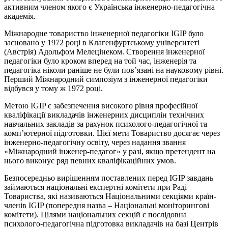
активним членом якого є Українська інженерно-педагогічна
академія.
Міжнародне товариство інженерної педагогіки IGIP було
засновано у 1972 році в Клагенфуртському університеті
(Австрія) Адольфом Мелецінеком. Створення інженерної
педагогіки було кроком вперед на той час, інженерія та
педагогіка ніколи раніше не були пов’язані на науковому рівні.
Перший Міжнародний симпозіум з інженерної педагогіки
відбувся у тому ж 1972 році.
Метою IGIP є забезпечення високого рівня професійної
кваліфікації викладачів інженерних дисциплін технічних
навчальних закладів за рахунок психолого-педагогічної та
комп’ютерної підготовки. Цієї мети Товариство досягає через
інженерно-педагогічну освіту, через надання звання
«Міжнародний інженер-педагог» у разі, якщо претендент на
нього виконує ряд певних кваліфікаційних умов.
Безпосередньо вирішенням поставлених перед IGIP завдань
займаються національні експертні комітети при Раді
Товариства, які називаються Національними секціями країн-
членів IGIP (попередня назва – Національні моніторингові
комітети). Цілями національних секцій є послідовна
психолого-педагогічна підготовка викладачів на базі Центрів