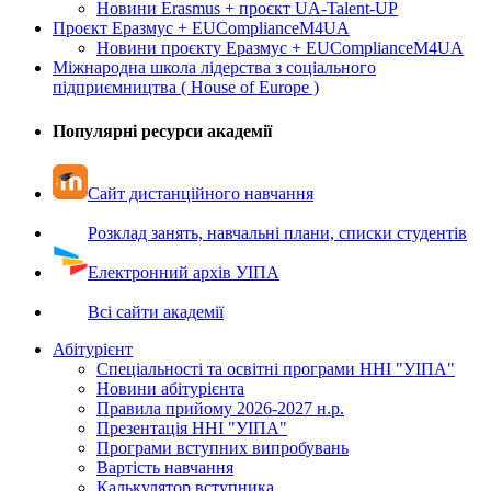
Новини Erasmus + проєкт UA-Talent-UP
Проєкт Еразмус + EUComplianceM4UA
Новини проєкту Еразмус + EUComplianceM4UA
Міжнародна школа лідерства з соціального
підприємництва ( House of Europe )
Популярні ресурси академії
Сайт дистанційного навчання
Розклад занять, навчальні плани, списки студентів
Електронний архів УІПА
Всі сайти академії
Абітурієнт
Спеціальності та освітні програми ННІ "УІПА"
Новини абітурієнта
Правила прийому 2026-2027 н.р.
Презентація ННІ "УІПА"
Програми вступних випробувань
Вартість навчання
Калькулятор вступника