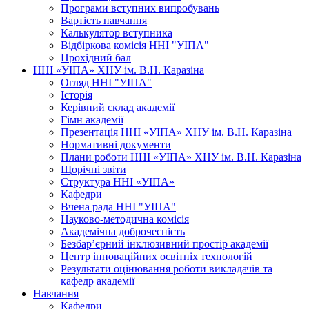
Програми вступних випробувань
Вартість навчання
Калькулятор вступника
Відбіркова комісія ННІ "УІПА"
Прохідний бал
ННІ «УІПА» ХНУ ім. В.Н. Каразіна
Огляд ННІ "УІПА"
Історія
Керівний склад академії
Гімн академії
Презентація ННІ «УІПА» ХНУ ім. В.Н. Каразіна
Нормативні документи
Плани роботи ННІ «УІПА» ХНУ ім. В.Н. Каразіна
Щорічні звіти
Структура ННІ «УІПА»
Кафедри
Вчена рада ННІ "УІПА"
Науково-методична комісія
Академічна доброчесність
Безбар’єрний інклюзивний простір академії
Центр інноваційних освітніх технологій
Результати оцінювання роботи викладачів та
кафедр академії
Навчання
Кафедри