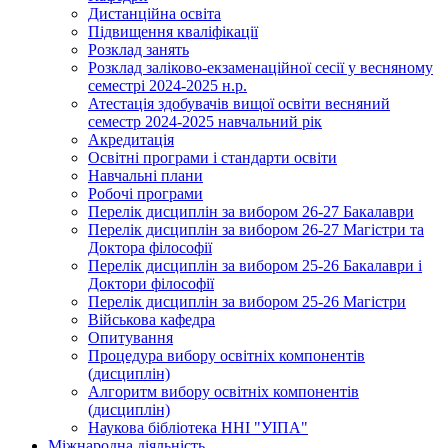
Дистанційна освіта
Підвищення кваліфікації
Розклад занять
Розклад заліково-екзаменаційної сесії у весняному
семестрі 2024-2025 н.р.
Атестація здобувачів вищої освіти весняний
семестр 2024-2025 навчальний рік
Акредитація
Освітні програми і стандарти освіти
Навчальні плани
Робочі програми
Перелік дисциплін за вибором 26-27 Бакалаври
Перелік дисциплін за вибором 26-27 Магістри та
Доктора філософії
Перелік дисциплін за вибором 25-26 Бакалаври і
Доктори філософії
Перелік дисциплін за вибором 25-26 Магістри
Військова кафедра
Опитування
Процедура вибору освітніх компонентів
(дисциплін)
Алгоритм вибору освітніх компонентів
(дисциплін)
Наукова бібліотека ННІ "УІПА"
Міжнародна діяльність