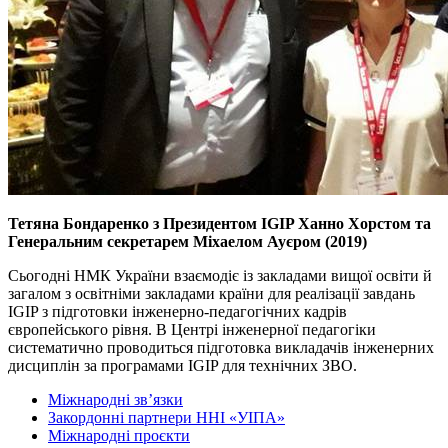
Тетяна Бондаренко з Президентом IGIP Ханно Хорстом та
Генеральним секретарем Міхаелом Ауєром (2019)
Сьогодні НМК України взаємодіє із закладами вищої освіти й
загалом з освітніми закладами країни для реалізації завдань
IGIP з підготовки інженерно-педагогічних кадрів
європейського рівня. В Центрі інженерної педагогіки
систематично проводиться підготовка викладачів інженерних
дисциплін за програмами IGIP для технічних ЗВО.
Міжнародні зв’язки
Закордонні партнери ННІ «УІПА»
Міжнародні проєкти