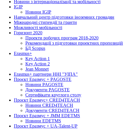
Новини з інтернаціоналізації та мобільності
IGIP
Новини IGIP
Навчальний центр підготовки іноземних громадян
Міжнародні стипендії та гранти
Можливості мобільності
Горизонт 2020
Проекти робочих програм 2018-2020
Рекомендації з підготовки проектних пропозицій
БД Scopus
Erasmus+
Key Action 1
Key Action 2
Jean Monnet
Erasmus+ партнери ННІ "УІПА"
Проєкт Еразмус + PAGOSTE
Новини PAGOSTE
Документи PAGOSTE
Сертифікати круглого столу
Проєкт Еразмус+ CRED4TEACH
Новини CRED4TEACH
Документи CRED4TEACH
Проєкт Еразмус + JMM EDETMS
Новини EDETMS
Проєкт Еразмус + UA-Talent-UP