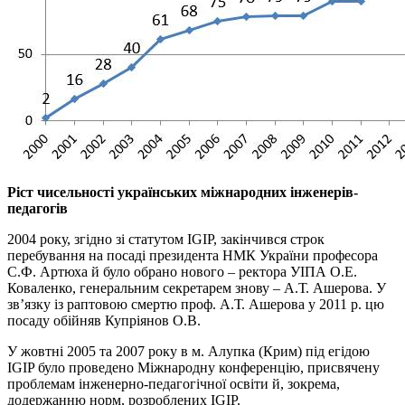
Ріст чисельності українських міжнародних інженерів-
педагогів
2004 року, згідно зі статутом IGIP, закінчився строк
перебування на посаді президента НМК України професора
С.Ф. Артюха й було обрано нового – ректора УІПА О.Е.
Коваленко, генеральним секретарем знову – А.Т. Ашерова. У
зв’язку із раптовою смертю проф. А.Т. Ашерова у 2011 р. цю
посаду обійняв Купріянов О.В.
У жовтні 2005 та 2007 року в м. Алупка (Крим) під егідою
IGIP було проведено Міжнародну конференцію, присвячену
проблемам інженерно-педагогічної освіти й, зокрема,
додержанню норм, розроблених IGIP.