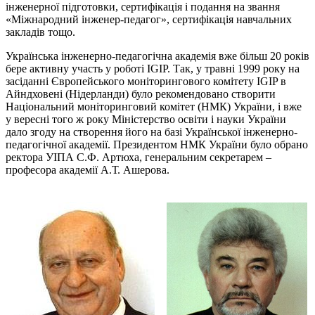
інженерної підготовки, сертифікація і подання на звання
«Міжнародний інженер-педагог», сертифікація навчальних
закладів тощо.
Українська інженерно-педагогічна академія вже більш 20 років
бере активну участь у роботі IGIP. Так, у травні 1999 року на
засіданні Європейського моніторингового комітету IGIP в
Айндховені (Нідерланди) було рекомендовано створити
Національний моніторинговий комітет (НМК) України, і вже
у вересні того ж року Міністерство освіти і науки України
дало згоду на створення його на базі Української інженерно-
педагогічної академії. Президентом НМК України було обрано
ректора УІПА С.Ф. Артюха, генеральним секретарем –
професора академії А.Т. Ашерова.