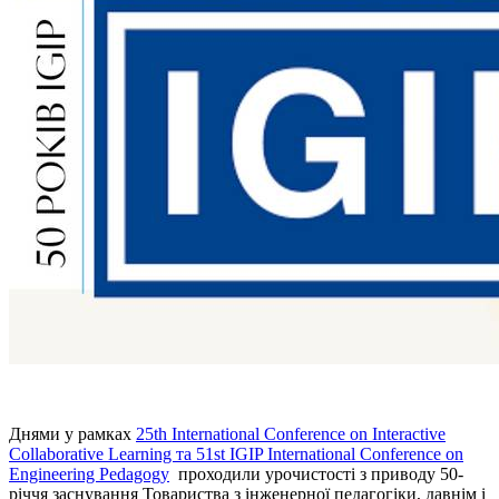
Днями у рамках
25th International Conference on Interactive
Collaborative Learning та 51st IGIP International Conference on
Engineering Pedagogy
проходили урочистості з приводу 50-
річчя заснування Товариства з інженерної педагогіки, давнім і