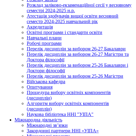
Розклад заліково-екзаменаційної сесії у весняному
семестрі 2024-2025 н.р.
Атестація здобувачів вищої освіти весняний
семестр 2024-2025 навчальний рік
Акредитація
Освітні програми і стандарти освіти
Навчальні плани
Робочі програми
Перелік дисциплін за вибором 26-27 Бакалаври
Перелік дисциплін за вибором 26-27 Магістри та
Доктора філософії
Перелік дисциплін за вибором 25-26 Бакалаври і
Доктори філософії
Перелік дисциплін за вибором 25-26 Магістри
Військова кафедра
Опитування
Процедура вибору освітніх компонентів
(дисциплін)
Алгоритм вибору освітніх компонентів
(дисциплін)
Наукова бібліотека ННІ "УІПА"
Міжнародна діяльність
Міжнародні зв’язки
Закордонні партнери ННІ «УІПА»