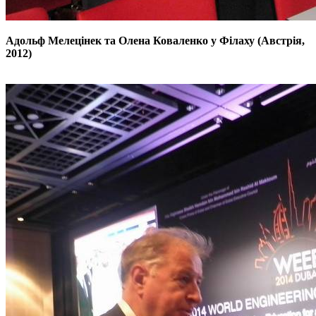
Адольф Мелец
ін
ек та Олена Коваленко у
Філаху (Австрія,
2012)