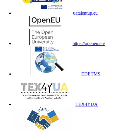
uatalentup.eu
https://openeu.eu/
EDETMS
TEX4YUA