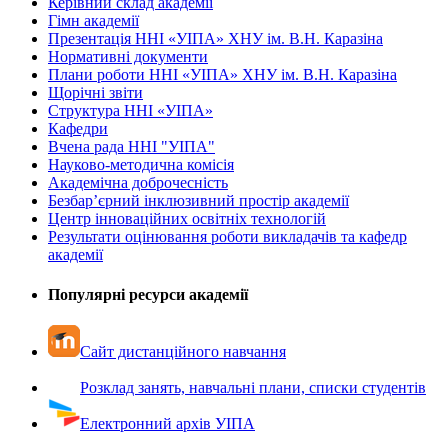
Керівний склад академії
Гімн академії
Презентація ННІ «УІПА» ХНУ ім. В.Н. Каразіна
Нормативні документи
Плани роботи ННІ «УІПА» ХНУ ім. В.Н. Каразіна
Щорічні звіти
Структура ННІ «УІПА»
Кафедри
Вчена рада ННІ "УІПА"
Науково-методична комісія
Академічна доброчесність
Безбар’єрний інклюзивний простір академії
Центр інноваційних освітніх технологій
Результати оцінювання роботи викладачів та кафедр
академії
Популярні ресурси академії
Сайт дистанційного навчання
Розклад занять, навчальні плани, списки студентів
Електронний архів УІПА