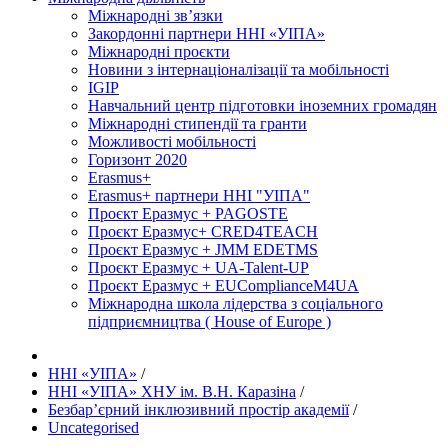
Міжнародні зв’язки
Закордонні партнери ННІ «УІПА»
Міжнародні проєкти
Новини з інтернаціоналізації та мобільності
IGIP
Навчальний центр підготовки іноземних громадян
Міжнародні стипендії та гранти
Можливості мобільності
Горизонт 2020
Erasmus+
Erasmus+ партнери ННІ "УІПА"
Проєкт Еразмус + PAGOSTE
Проєкт Еразмус+ CRED4TEACH
Проєкт Еразмус + JMM EDETMS
Проєкт Еразмус + UA-Talent-UP
Проєкт Еразмус + EUComplianceM4UA
Міжнародна школа лідерства з соціального
підприємництва ( House of Europe )
ННІ «УІПА»
/
ННІ «УІПА» ХНУ ім. В.Н. Каразіна
/
Безбар’єрний інклюзивний простір академії
/
Uncategorised