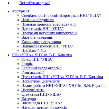
Всі сайти академії
Абітурієнт
Спеціальності та освітні програми ННІ "УІПА"
Новини абітурієнта
Правила прийому 2026-2027 н.р.
Презентація ННІ "УІПА"
Програми вступних випробувань
Вартість навчання
Калькулятор вступника
Відбіркова комісія ННІ "УІПА"
Прохідний бал
ННІ «УІПА» ХНУ ім. В.Н. Каразіна
Огляд ННІ "УІПА"
Історія
Керівний склад академії
Гімн академії
Презентація ННІ «УІПА» ХНУ ім. В.Н. Каразіна
Нормативні документи
Плани роботи ННІ «УІПА» ХНУ ім. В.Н. Каразіна
Щорічні звіти
Структура ННІ «УІПА»
Кафедри
Вчена рада ННІ "УІПА"
Науково-методична комісія