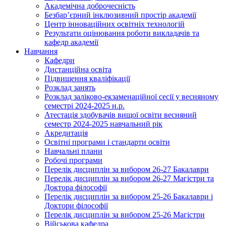
Академічна доброчесність
Безбар’єрний інклюзивний простір академії
Центр інноваційних освітніх технологій
Результати оцінювання роботи викладачів та
кафедр академії
Навчання
Кафедри
Дистанційна освіта
Підвищення кваліфікації
Розклад занять
Розклад заліково-екзаменаційної сесії у весняному
семестрі 2024-2025 н.р.
Атестація здобувачів вищої освіти весняний
семестр 2024-2025 навчальний рік
Акредитація
Освітні програми і стандарти освіти
Навчальні плани
Робочі програми
Перелік дисциплін за вибором 26-27 Бакалаври
Перелік дисциплін за вибором 26-27 Магістри та
Доктора філософії
Перелік дисциплін за вибором 25-26 Бакалаври і
Доктори філософії
Перелік дисциплін за вибором 25-26 Магістри
Військова кафедра