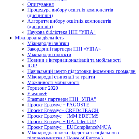
Опитування
Процедура вибору освітніх компонентів
(дисциплін)
Алгоритм вибору освітніх компонентів
(дисциплін)
Наукова бібліотека ННІ "УІПА"
Міжнародна діяльність
Міжнародні зв’язки
Закордонні партнери ННІ «УІПА»
Міжнародні проєкти
Новини з інтернаціоналізації та мобільності
IGIP
Навчальний центр підготовки іноземних громадян
Міжнародні стипендії та гранти
Можливості мобільності
Горизонт 2020
Erasmus+
Erasmus+ партнери ННІ "УІПА"
Проєкт Еразмус + PAGOSTE
Проєкт Еразмус+ CRED4TEACH
Проєкт Еразмус + JMM EDETMS
Проєкт Еразмус + UA-Talent-UP
Проєкт Еразмус + EUComplianceM4UA
Міжнародна школа лідерства з соціального
підприємництва ( House of Europe )