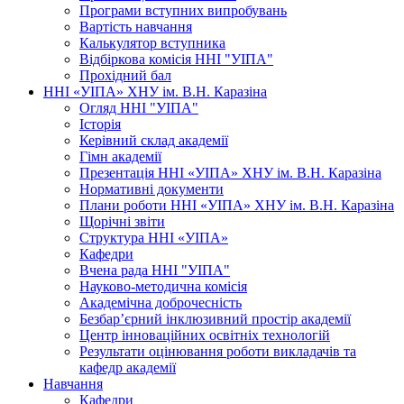
Програми вступних випробувань
Вартість навчання
Калькулятор вступника
Відбіркова комісія ННІ "УІПА"
Прохідний бал
ННІ «УІПА» ХНУ ім. В.Н. Каразіна
Огляд ННІ "УІПА"
Історія
Керівний склад академії
Гімн академії
Презентація ННІ «УІПА» ХНУ ім. В.Н. Каразіна
Нормативні документи
Плани роботи ННІ «УІПА» ХНУ ім. В.Н. Каразіна
Щорічні звіти
Структура ННІ «УІПА»
Кафедри
Вчена рада ННІ "УІПА"
Науково-методична комісія
Академічна доброчесність
Безбар’єрний інклюзивний простір академії
Центр інноваційних освітніх технологій
Результати оцінювання роботи викладачів та
кафедр академії
Навчання
Кафедри