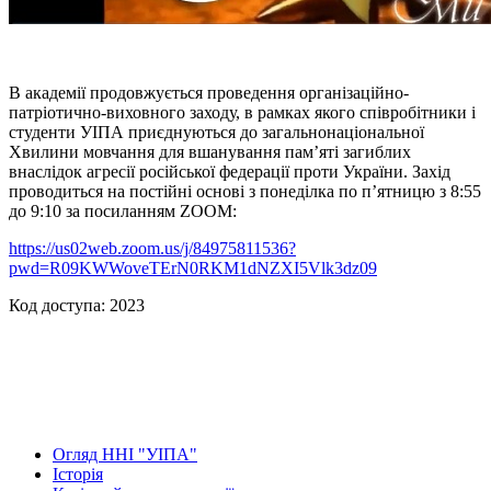
В академії продовжується проведення організаційно-
патріотично-виховного заходу, в рамках якого співробітники і
студенти УІПА приєднуються до загальнонаціональної
Хвилини мовчання для вшанування пам’яті загиблих
внаслідок агресії російської федерації проти України. Захід
проводиться на постійні основі з понеділка по п’ятницю з 8:55
до 9:10 за посиланням ZOOM:
https://us02web.zoom.us/j/84975811536?
pwd=R09KWWoveTErN0RKM1dNZXI5Vlk3dz09
Код доступа:
2023
Огляд ННІ "УІПА"
Історія