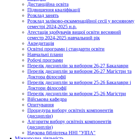
Дистанційна освіта
Підвищення кваліфікації
Розклад занять
Розклад заліково-екзаменаційної сесії у весняному
семестрі 2024-2025 н.р.
Атестація здобувачів вищої освіти весняний
семестр 2024-2025 навчальний рік
Акредитація
Освітні програми і стандарти освіти
Навчальні плани
Робочі програми
Перелік дисциплін за вибором 26-27 Бакалаври
Перелік дисциплін за вибором 26-27 Магістри та
Доктора філософії
Перелік дисциплін за вибором 25-26 Бакалаври і
Доктори філософії
Перелік дисциплін за вибором 25-26 Магістри
Військова кафедра
Опитування
Процедура вибору освітніх компонентів
(дисциплін)
Алгоритм вибору освітніх компонентів
(дисциплін)
Наукова бібліотека ННІ "УІПА"
Міжнародна діяльність