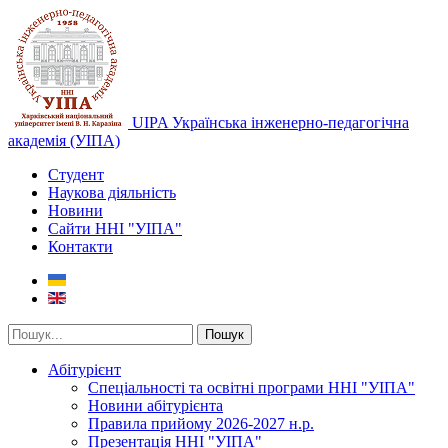
UIPA Українська інженерно-педагогічна
академія (УІПА)
Студент
Наукова діяльність
Новини
Сайти ННІ "УІПА"
Контакти
Пошук
Абітурієнт
Спеціальності та освітні програми ННІ "УІПА"
Новини абітурієнта
Правила прийому 2026-2027 н.р.
Презентація ННІ "УІПА"