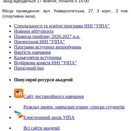
Захід відбудеться 17 жовтня, початок о 15:00.
Місце проведення: вул. Університетська, 27, 3 корп., 2 пов.
(спортивна зала).
Спеціальності та освітні програми ННІ "УІПА"
Новини абітурієнта
Правила прийому 2026-2027 н.р.
Презентація ННІ "УІПА"
Програми вступних випробувань
Вартість навчання
Калькулятор вступника
Відбіркова комісія ННІ "УІПА"
Прохідний бал
Популярні ресурси академії
Сайт дистанційного навчання
Розклад занять, навчальні плани, списки студентів
Електронний архів УІПА
Всі сайти академії