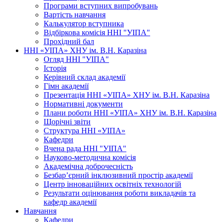
Програми вступних випробувань
Вартість навчання
Калькулятор вступника
Відбіркова комісія ННІ "УІПА"
Прохідний бал
ННІ «УІПА» ХНУ ім. В.Н. Каразіна
Огляд ННІ "УІПА"
Історія
Керівний склад академії
Гімн академії
Презентація ННІ «УІПА» ХНУ ім. В.Н. Каразіна
Нормативні документи
Плани роботи ННІ «УІПА» ХНУ ім. В.Н. Каразіна
Щорічні звіти
Структура ННІ «УІПА»
Кафедри
Вчена рада ННІ "УІПА"
Науково-методична комісія
Академічна доброчесність
Безбар’єрний інклюзивний простір академії
Центр інноваційних освітніх технологій
Результати оцінювання роботи викладачів та
кафедр академії
Навчання
Кафедри