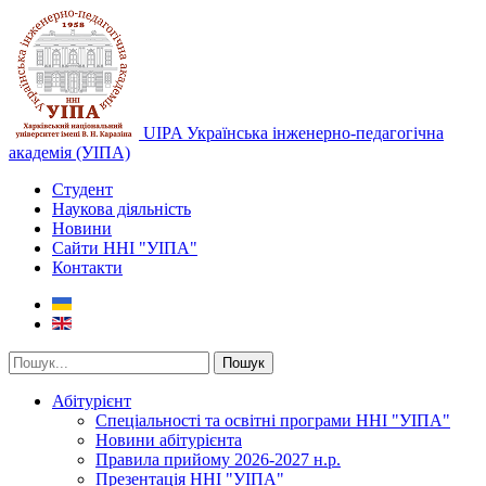
UIPA Українська інженерно-педагогічна
академія (УІПА)
Студент
Наукова діяльність
Новини
Сайти ННІ "УІПА"
Контакти
Пошук
Абітурієнт
Спеціальності та освітні програми ННІ "УІПА"
Новини абітурієнта
Правила прийому 2026-2027 н.р.
Презентація ННІ "УІПА"