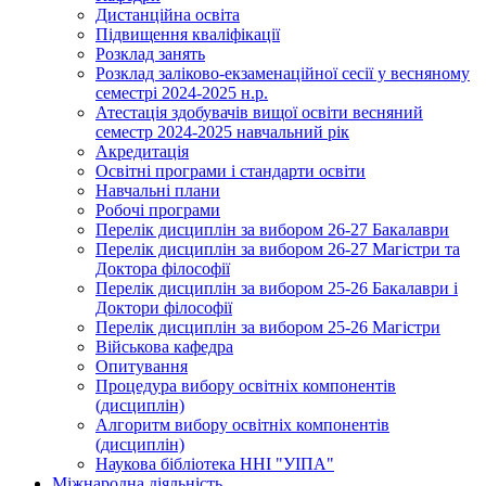
Дистанційна освіта
Підвищення кваліфікації
Розклад занять
Розклад заліково-екзаменаційної сесії у весняному
семестрі 2024-2025 н.р.
Атестація здобувачів вищої освіти весняний
семестр 2024-2025 навчальний рік
Акредитація
Освітні програми і стандарти освіти
Навчальні плани
Робочі програми
Перелік дисциплін за вибором 26-27 Бакалаври
Перелік дисциплін за вибором 26-27 Магістри та
Доктора філософії
Перелік дисциплін за вибором 25-26 Бакалаври і
Доктори філософії
Перелік дисциплін за вибором 25-26 Магістри
Військова кафедра
Опитування
Процедура вибору освітніх компонентів
(дисциплін)
Алгоритм вибору освітніх компонентів
(дисциплін)
Наукова бібліотека ННІ "УІПА"
Міжнародна діяльність