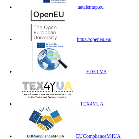
uatalentup.eu
https://openeu.eu/
EDETMS
TEX4YUA
EUComplianceM4UA