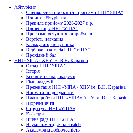
Абітурієнт
Спеціальності та освітні програми ННІ "УІПА"
Новини абітурієнта
Правила прийому 2026-2027 н.р.
Презентація ННІ "УІПА"
Програми вступних випробувань
Вартість навчання
Калькулятор вступника
Відбіркова комісія ННІ "УІПА"
Прохідний бал
ННІ «УІПА» ХНУ ім. В.Н. Каразіна
Огляд ННІ "УІПА"
Історія
Керівний склад академії
Гімн академії
Презентація ННІ «УІПА» ХНУ ім. В.Н. Каразіна
Нормативні документи
Плани роботи ННІ «УІПА» ХНУ ім. В.Н. Каразіна
Щорічні звіти
Структура ННІ «УІПА»
Кафедри
Вчена рада ННІ "УІПА"
Науково-методична комісія
Академічна доброчесність