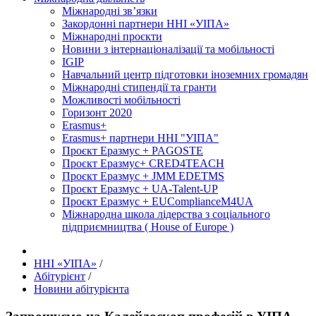
Міжнародні зв’язки
Закордонні партнери ННІ «УІПА»
Міжнародні проєкти
Новини з інтернаціоналізації та мобільності
IGIP
Навчальний центр підготовки іноземних громадян
Міжнародні стипендії та гранти
Можливості мобільності
Горизонт 2020
Erasmus+
Erasmus+ партнери ННІ "УІПА"
Проєкт Еразмус + PAGOSTE
Проєкт Еразмус+ CRED4TEACH
Проєкт Еразмус + JMM EDETMS
Проєкт Еразмус + UA-Talent-UP
Проєкт Еразмус + EUComplianceM4UA
Міжнародна школа лідерства з соціального
підприємництва ( House of Europe )
ННІ «УІПА»
/
Абітурієнт
/
Новини абітурієнта