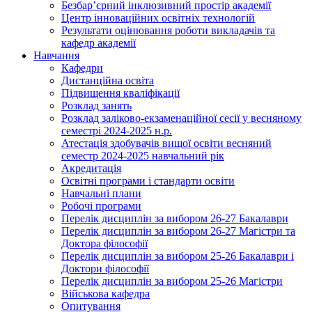
Безбар’єрний інклюзивний простір академії
Центр інноваційних освітніх технологій
Результати оцінювання роботи викладачів та
кафедр академії
Навчання
Кафедри
Дистанційна освіта
Підвищення кваліфікації
Розклад занять
Розклад заліково-екзаменаційної сесії у весняному
семестрі 2024-2025 н.р.
Атестація здобувачів вищої освіти весняний
семестр 2024-2025 навчальний рік
Акредитація
Освітні програми і стандарти освіти
Навчальні плани
Робочі програми
Перелік дисциплін за вибором 26-27 Бакалаври
Перелік дисциплін за вибором 26-27 Магістри та
Доктора філософії
Перелік дисциплін за вибором 25-26 Бакалаври і
Доктори філософії
Перелік дисциплін за вибором 25-26 Магістри
Військова кафедра
Опитування