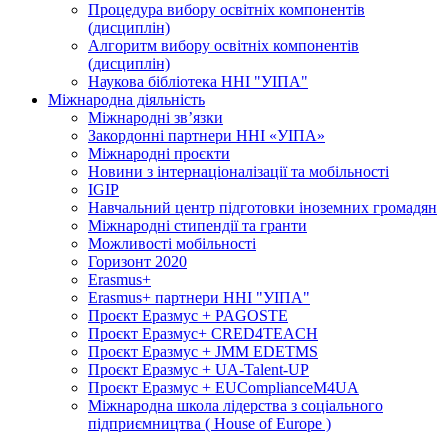
Процедура вибору освітніх компонентів
(дисциплін)
Алгоритм вибору освітніх компонентів
(дисциплін)
Наукова бібліотека ННІ "УІПА"
Міжнародна діяльність
Міжнародні зв’язки
Закордонні партнери ННІ «УІПА»
Міжнародні проєкти
Новини з інтернаціоналізації та мобільності
IGIP
Навчальний центр підготовки іноземних громадян
Міжнародні стипендії та гранти
Можливості мобільності
Горизонт 2020
Erasmus+
Erasmus+ партнери ННІ "УІПА"
Проєкт Еразмус + PAGOSTE
Проєкт Еразмус+ CRED4TEACH
Проєкт Еразмус + JMM EDETMS
Проєкт Еразмус + UA-Talent-UP
Проєкт Еразмус + EUComplianceM4UA
Міжнародна школа лідерства з соціального
підприємництва ( House of Europe )