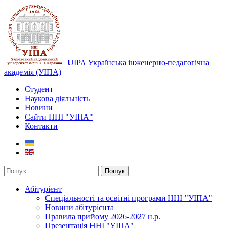
UIPA Українська інженерно-педагогічна
академія (УІПА)
Студент
Наукова діяльність
Новини
Сайти ННІ "УІПА"
Контакти
Пошук
Абітурієнт
Спеціальності та освітні програми ННІ "УІПА"
Новини абітурієнта
Правила прийому 2026-2027 н.р.
Презентація ННІ "УІПА"