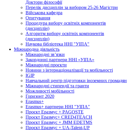
Доктори філософії
Перелік дисциплін за вибором 25-26 Магістри
Військова кафедра
Опитування
Процедура вибору освітніх компонентів
(дисциплін)
Алгоритм вибору освітніх компонентів
(дисциплін)
Наукова бібліотека ННІ "УІПА"
Міжнародна діяльність
Міжнародні зв’язки
Закордонні партнери ННІ «УІПА»
Міжнародні проєкти
Новини з інтернаціоналізації та мобільності
IGIP
Навчальний центр підготовки іноземних громадян
Міжнародні стипендії та гранти
Можливості мобільності
Горизонт 2020
Erasmus+
Erasmus+ партнери ННІ "УІПА"
Проєкт Еразмус + PAGOSTE
Проєкт Еразмус+ CRED4TEACH
Проєкт Еразмус + JMM EDETMS
Проєкт Еразмус + UA-Talent-UP