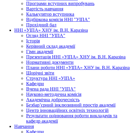
Програми вступних випробувань
Вартість навчання
Калькулятор вступника
Відбіркова комісія ННІ "УІПА"
Прохідний бал
ННІ «УІПА» ХНУ ім. В.Н. Каразіна
Огляд ННІ "УІПА"
Історія
Керівний склад академії
Гімн академії
Презентація ННІ «УІПА» ХНУ ім. В.Н. Каразіна
Нормативні документи
Плани роботи ННІ «УІПА» ХНУ ім. В.Н. Каразіна
Щорічні звіти
Структура ННІ «УІПА»
Кафедри
Вчена рада ННІ "УІПА"
Науково-методична комісія
Академічна доброчесність
Безбар’єрний інклюзивний простір академії
Центр інноваційних освітніх технологій
Результати оцінювання роботи викладачів та
кафедр академії
Навчання
Кафедри