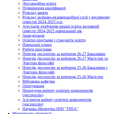
Дистанційна освіта
Підвищення кваліфікації
Розклад занять
Розклад заліково-екзаменаційної сесії у весняному
семестрі 2024-2025 н.р.
Атестація здобувачів вищої освіти весняний
семестр 2024-2025 навчальний рік
Акредитація
Освітні програми і стандарти освіти
Навчальні плани
Робочі програми
Перелік дисциплін за вибором 26-27 Бакалаври
Перелік дисциплін за вибором 26-27 Магістри та
Доктора філософії
Перелік дисциплін за вибором 25-26 Бакалаври і
Доктори філософії
Перелік дисциплін за вибором 25-26 Магістри
Військова кафедра
Опитування
Процедура вибору освітніх компонентів
(дисциплін)
Алгоритм вибору освітніх компонентів
(дисциплін)
Наукова бібліотека ННІ "УІПА"
Міжнародна діяльність