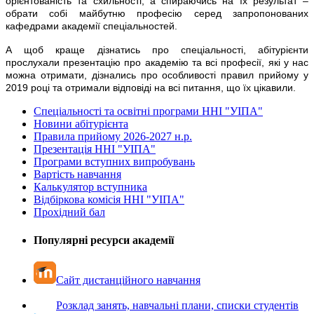
орієнтованість та схильності, а спираючись на їх результат –
обрати собі майбутню професію серед запропонованих
кафедрами академії спеціальностей.
А щоб краще дізнатись про спеціальності, абітурієнти
прослухали презентацію про академію та всі професії, які у нас
можна отримати, дізнались про особливості правил прийому у
2019 році та отримали відповіді на всі питання, що їх цікавили.
Спеціальності та освітні програми ННІ "УІПА"
Новини абітурієнта
Правила прийому 2026-2027 н.р.
Презентація ННІ "УІПА"
Програми вступних випробувань
Вартість навчання
Калькулятор вступника
Відбіркова комісія ННІ "УІПА"
Прохідний бал
Популярні ресурси академії
Сайт дистанційного навчання
Розклад занять, навчальні плани, списки студентів