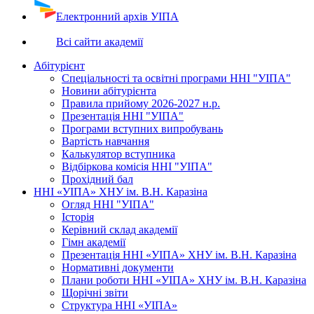
Електронний архів УІПА
Всі сайти академії
Абітурієнт
Спеціальності та освітні програми ННІ "УІПА"
Новини абітурієнта
Правила прийому 2026-2027 н.р.
Презентація ННІ "УІПА"
Програми вступних випробувань
Вартість навчання
Калькулятор вступника
Відбіркова комісія ННІ "УІПА"
Прохідний бал
ННІ «УІПА» ХНУ ім. В.Н. Каразіна
Огляд ННІ "УІПА"
Історія
Керівний склад академії
Гімн академії
Презентація ННІ «УІПА» ХНУ ім. В.Н. Каразіна
Нормативні документи
Плани роботи ННІ «УІПА» ХНУ ім. В.Н. Каразіна
Щорічні звіти
Структура ННІ «УІПА»