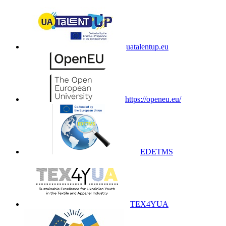
uatalentup.eu
https://openeu.eu/
EDETMS
TEX4YUA