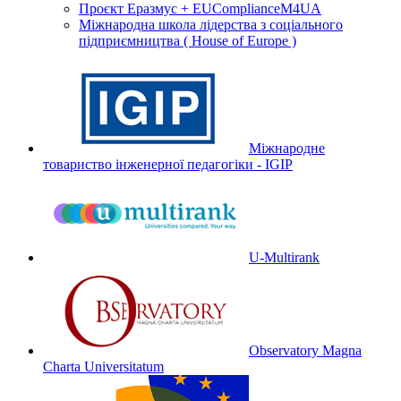
Проєкт Еразмус + EUComplianceM4UA
Міжнародна школа лідерства з соціального
підприємництва ( House of Europe )
Міжнародне
товариство інженерної педагогіки - IGIP
U-Multirank
Observatory Magna
Charta Universitatum