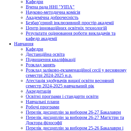
Кафедри
Вчена рада ННІ "УІПА"
Науково-методична комісія
Академічна доброчесність
Безбар’єрний інклюзивний простір академії
Центр інноваційних освітніх технологій
Результати оцінювання роботи викладачів та
кафедр академії
Навчання
Кафедри
Дистанційна освіта
Підвищення кваліфікації
Розклад занять
Розклад заліково-екзаменаційної сесії у весняному
семестрі 2024-2025 н.р.
Атестація здобувачів вищої освіти весняний
семестр 2024-2025 навчальний рік
Акредитація
Освітні програми і стандарти освіти
Навчальні плани
Робочі програми
Перелік дисциплін за вибором 26-27 Бакалаври
Перелік дисциплін за вибором 26-27 Магістри та
Доктора філософії
Перелік дисциплін за вибором 25-26 Бакалаври і