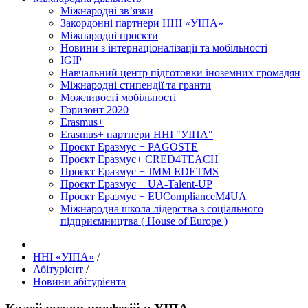
Міжнародні зв’язки
Закордонні партнери ННІ «УІПА»
Міжнародні проєкти
Новини з інтернаціоналізації та мобільності
IGIP
Навчальний центр підготовки іноземних громадян
Міжнародні стипендії та гранти
Можливості мобільності
Горизонт 2020
Erasmus+
Erasmus+ партнери ННІ "УІПА"
Проєкт Еразмус + PAGOSTE
Проєкт Еразмус+ CRED4TEACH
Проєкт Еразмус + JMM EDETMS
Проєкт Еразмус + UA-Talent-UP
Проєкт Еразмус + EUComplianceM4UA
Міжнародна школа лідерства з соціального
підприємництва ( House of Europe )
ННІ «УІПА»
/
Абітурієнт
/
Новини абітурієнта