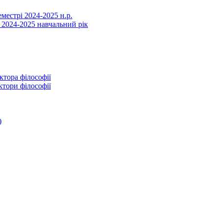
еместрі 2024-2025 н.р.
 2024-2025 навчальний рік
ктора філософії
ктори філософії
)