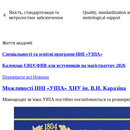
Якість, стандартизація та
Quality, standardization 
4
метрологічне забезпечення
metrological support
Життя академії
Спеціальності та освітні програми ННІ «УІПА»
Календар ЄВІ/ЄФВВ для вступників на магістратуру 2026
Перевірити всі Новини
Можливості ННІ «УІПА» ХНУ ім. В.Н. Каразіна
Міжнародні зв’язки УІПА постійно поглиблюються та розширю