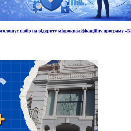
а оголошує набір на відкриту мікрокваліфікаційну програму 