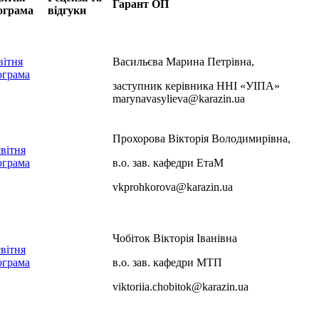
Гарант ОП
ограма
відгуки
вітня
Васильєва Марина Петрівна,
ограма
заступник керівника ННІ «УІПА»
marynavasylieva@karazin.ua
Прохорова Вікторія Володимирівна,
вітня
ограма
в.о. зав. кафедри ЕтаМ
vkprohkorova@karazin.ua
Чобіток Вікторія Іванівна
вітня
ограма
в.о. зав. кафедри МТП
viktoriia.chobitok@karazin.ua