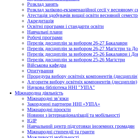
Розклад занять
Розклад заліково-екзаменаційної сесії у весняному с
Атестація здобувачів вищої освіти весняний семестр
Акредитація
Освітні програми і стандарти освіти
Навчальні плани
Робочі програми
Перелік дисциплін за вибором 26-27 Бакалаври
Перелік дисциплін за вибором 26-27 Магістри та До
Перелік дисциплін за вибором 25-26 Бакалаври і До
Перелік дисциплін за вибором 25-26 Магістри
Військова кафедра
Опитування
Процедура вибору освітніх компонентів (дисциплін
Алгоритм вибору освітніх компонентів (дисциплін)
Наукова бібліотека ННІ "УІПА"
Міжнародна діяльність
Міжнародні зв’язки
Закордонні партнери ННІ «УІПА»
Міжнародні проєкти
Новини з інтернаціоналізації та мобільності
IGIP
Навчальний центр підготовки іноземних громадян
Міжнародні стипендії та гранти
Можливості мобільності