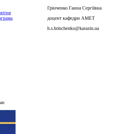
Грінченко Ганна Сергіївна
вітня
ограма
доцент кафедри АМЕТ
h.s.hrinchenko@karazin.ua
ми