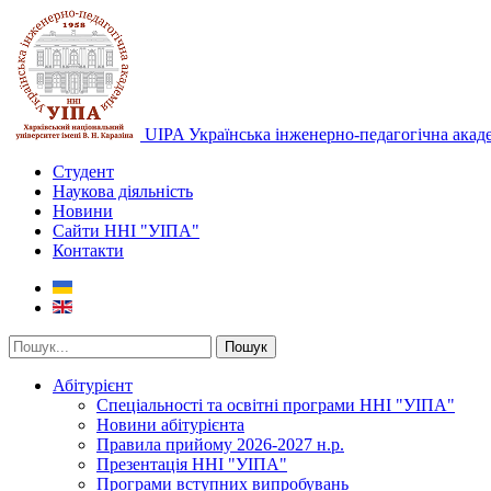
UIPA Українська інженерно-педагогічна акад
Студент
Наукова діяльність
Новини
Сайти ННІ "УІПА"
Контакти
Пошук
Абітурієнт
Спеціальності та освітні програми ННІ "УІПА"
Новини абітурієнта
Правила прийому 2026-2027 н.р.
Презентація ННІ "УІПА"
Програми вступних випробувань