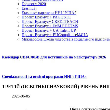
Горизонт 2020
Erasmus+
Erasmus+ партнери ННІ "УІПА"
Проєкт Еразмус + PAGOSTE
Проєкт Еразмус+ CRED4TEACH
Проєкт Еразмус + JMM EDETMS
Проєкт Еразмус + UA-Talent-UP
Проєкт Еразмус + EUComplianceM4UA
Міжнародна школа лідерства з соціального підприєм
Календар ЄВІ/ЄФВВ для вступників на магістратуру 2026
Спеціальності та освітні програми ННІ «УІПА»
ТРЕТІЙ (ОСВІТНЬО-НАУКОВИЙ) РІВЕНЬ ВИЩО
2025-06-05
Назва освітньої прогр