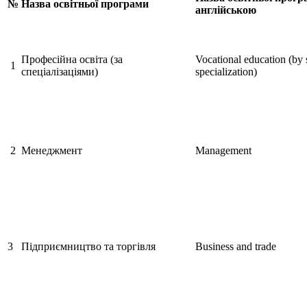
№
Назва освітньої програми
англійською
Професійна освіта (за
Vocational education (by 
1
спеціалізаціями)
specialization)
2
Менеджмент
Management
3
Підприємництво та торгівля
Business and trade