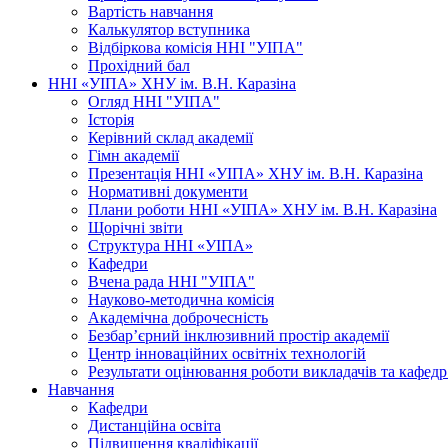
Вартість навчання
Калькулятор вступника
Відбіркова комісія ННІ "УІПА"
Прохідний бал
ННІ «УІПА» ХНУ ім. В.Н. Каразіна
Огляд ННІ "УІПА"
Історія
Керівний склад академії
Гімн академії
Презентація ННІ «УІПА» ХНУ ім. В.Н. Каразіна
Нормативні документи
Плани роботи ННІ «УІПА» ХНУ ім. В.Н. Каразіна
Щорічні звіти
Структура ННІ «УІПА»
Кафедри
Вчена рада ННІ "УІПА"
Науково-методична комісія
Академічна доброчесність
Безбар’єрний інклюзивний простір академії
Центр інноваційних освітніх технологій
Результати оцінювання роботи викладачів та кафедр
Навчання
Кафедри
Дистанційна освіта
Підвищення кваліфікації