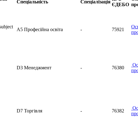
Спеціальність
Спеціалізація
ЄДЕБО
пр
subject
Ос
A5 Професійна освіта
-
75921
пр
Ос
D3 Менеджмент
-
76380
пр
Ос
D7 Торгівля
-
76382
пр