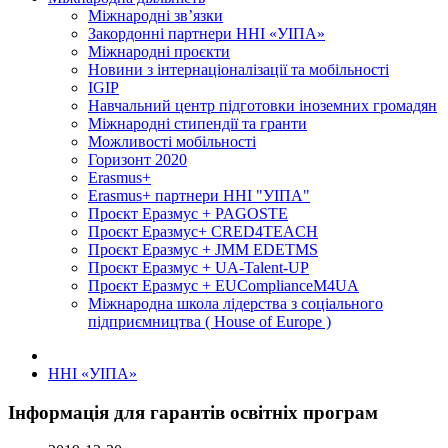
Міжнародні зв’язки
Закордонні партнери ННІ «УІПА»
Міжнародні проєкти
Новини з інтернаціоналізації та мобільності
IGIP
Навчальний центр підготовки іноземних громадян
Міжнародні стипендії та гранти
Можливості мобільності
Горизонт 2020
Erasmus+
Erasmus+ партнери ННІ "УІПА"
Проєкт Еразмус + PAGOSTE
Проєкт Еразмус+ CRED4TEACH
Проєкт Еразмус + JMM EDETMS
Проєкт Еразмус + UA-Talent-UP
Проєкт Еразмус + EUComplianceM4UA
Міжнародна школа лідерства з соціального
підприємництва ( House of Europe )
ННІ «УІПА»
Інформація для гарантів освітніх програм