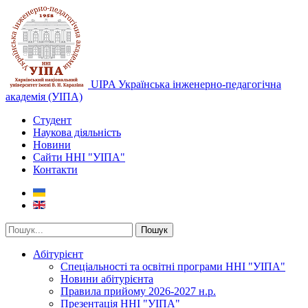
UIPA Українська інженерно-педагогічна
академія (УІПА)
Студент
Наукова діяльність
Новини
Сайти ННІ "УІПА"
Контакти
Пошук
Абітурієнт
Спеціальності та освітні програми ННІ "УІПА"
Новини абітурієнта
Правила прийому 2026-2027 н.р.
Презентація ННІ "УІПА"