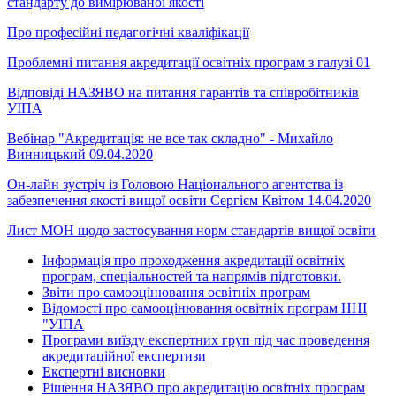
стандарту до вимірюваної якості
Про професійні педагогічні кваліфікації
Проблемні питання акредитації освітніх програм з галузі 01
Відповіді НАЗЯВО на питання гарантів та співробітників
УІПА
Вебінар "Акредитація: не все так складно" - Михайло
Винницький 09.04.2020
Он-лайн зустріч із Головою Національного агентства із
забезпечення якості вищої освіти Сергієм Квітом 14.04.2020
Лист МОН щодо застосування норм стандартів вищої освіти
Інформація про проходження акредитації освітніх
програм, спеціальностей та напрямів підготовки.
Звіти про самооцінювання освітніх програм
Відомості про самооцінювання освітніх програм ННІ
"УІПА
Програми виїзду експертних груп під час проведення
акредитаційної експертизи
Експертні висновки
Рішення НАЗЯВО про акредитацію освітніх програм