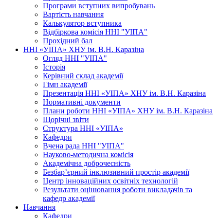
Програми вступних випробувань
Вартість навчання
Калькулятор вступника
Відбіркова комісія ННІ "УІПА"
Прохідний бал
ННІ «УІПА» ХНУ ім. В.Н. Каразіна
Огляд ННІ "УІПА"
Історія
Керівний склад академії
Гімн академії
Презентація ННІ «УІПА» ХНУ ім. В.Н. Каразіна
Нормативні документи
Плани роботи ННІ «УІПА» ХНУ ім. В.Н. Каразіна
Щорічні звіти
Структура ННІ «УІПА»
Кафедри
Вчена рада ННІ "УІПА"
Науково-методична комісія
Академічна доброчесність
Безбар’єрний інклюзивний простір академії
Центр інноваційних освітніх технологій
Результати оцінювання роботи викладачів та
кафедр академії
Навчання
Кафедри