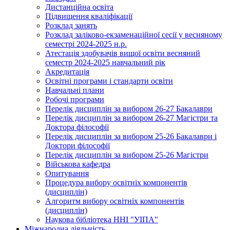
Дистанційна освіта
Підвищення кваліфікації
Розклад занять
Розклад заліково-екзаменаційної сесії у весняному
семестрі 2024-2025 н.р.
Атестація здобувачів вищої освіти весняний
семестр 2024-2025 навчальний рік
Акредитація
Освітні програми і стандарти освіти
Навчальні плани
Робочі програми
Перелік дисциплін за вибором 26-27 Бакалаври
Перелік дисциплін за вибором 26-27 Магістри та
Доктора філософії
Перелік дисциплін за вибором 25-26 Бакалаври і
Доктори філософії
Перелік дисциплін за вибором 25-26 Магістри
Військова кафедра
Опитування
Процедура вибору освітніх компонентів
(дисциплін)
Алгоритм вибору освітніх компонентів
(дисциплін)
Наукова бібліотека ННІ "УІПА"
Міжнародна діяльність