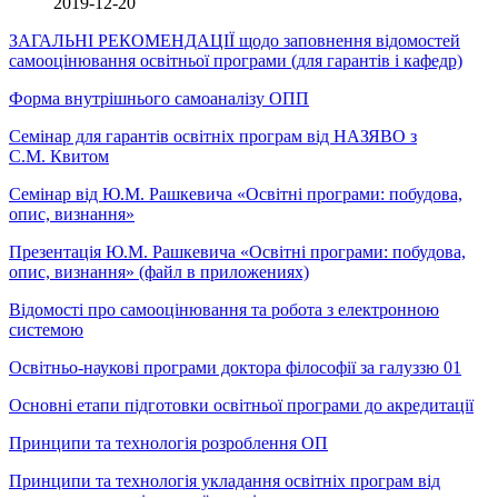
2019-12-20
ЗАГАЛЬНІ РЕКОМЕНДАЦІЇ щодо заповнення відомостей
самооцінювання освітньої програми (для гарантів і кафедр)
Форма внутрішнього самоаналізу ОПП
Семінар для гарант
і
в
освітніх програм від НАЗЯВО
з
С.М.
Квитом
Семінар від Ю.М. Рашкевича «Освітні програми: побудова,
опис, визнання»
Презентація
Ю.М. Рашкевича «Освітні програми: побудова,
опис, визнання»
(файл в приложениях)
Відомості про самооцінювання та робота з електронною
системою
Освітньо-наукові програми доктора філософії за галуззю 01
Основні етапи підготовки освітньої програми до акредитації
Принципи та технологія розроблення ОП
Принципи та технологія укладання освітніх програм від