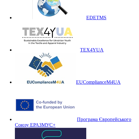
EDETMS
TEX4YUA
EUComplianceM4UA
Програма Європейського
Союзу ЕРАЗМУС+