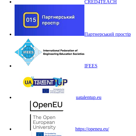
CRED4TEACH
Партнерський простір
IFEES
uatalentup.eu
https://openeu.eu/