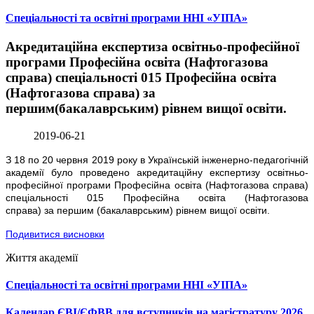
Спеціальності та освітні програми ННІ «УІПА»
Акредитаційна експертиза освітньо-професійної
програми Професійна освіта (Нафтогазова
справа) спеціальності 015 Професійна освіта
(Нафтогазова справа) за
першим(бакалаврським) рівнем вищої освіти.
2019-06-21
З 18 по 20 червня 2019 року в Українській інженерно-педагогічній
академії було проведено акредитаційну експертизу освітньо-
професійної програми Професійна освіта (Нафтогазова справа)
спеціальності 015 Професійна освіта (Нафтогазова
справа) за першим (ба
калаврським) рівнем вищої освіти.
Подивитися висновки
Життя академії
Спеціальності та освітні програми ННІ «УІПА»
Календар ЄВІ/ЄФВВ для вступників на магістратуру 2026