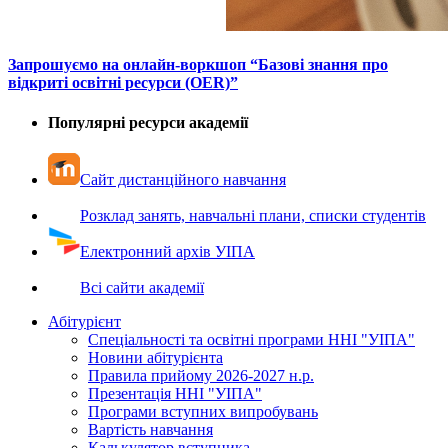
Запрошуємо на онлайн-воркшоп “Базові знання про
відкриті освітні ресурси (OER)”
Популярні ресурси академії
Сайт дистанційного навчання
Розклад занять, навчальні плани, списки студентів
Електронний архів УІПА
Всі сайти академії
Абітурієнт
Спеціальності та освітні програми ННІ "УІПА"
Новини абітурієнта
Правила прийому 2026-2027 н.р.
Презентація ННІ "УІПА"
Програми вступних випробувань
Вартість навчання
Калькулятор вступника