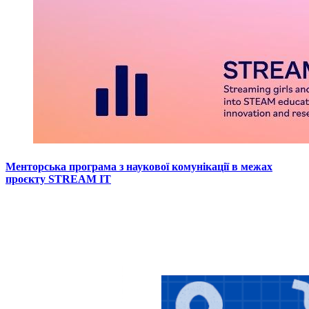
Менторська програма з наукової комунікації в межах
проєкту STREAM IT