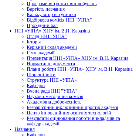
Програми вступних випробувань
Вартість навчання
Калькулятор вступника
Відбіркова комісія ННІ "УІПА"
Прохідний бал
ННІ «УІПА» ХНУ ім. В.Н. Каразіна
Огляд ННІ "УІПА"
Історія
Керівний склад академії
Гімн академії
Презентація ННІ «УІПА» ХНУ ім. В.Н. Каразіна
Нормативні документи
Плани роботи ННІ «УІПА» ХНУ ім. В.Н. Каразіна
Щорічні звіти
Структура ННІ «УІПА»
Кафедри
Вчена рада ННІ "УІПА"
Науково-методична комісія
Академічна доброчесність
Безбар’єрний інклюзивний простір академії
Центр інноваційних освітніх технологій
Результати оцінювання роботи викладачів та
кафедр академії
Навчання
Кафедри