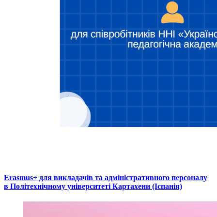
Erasmus+ для викладачів та адміністративного персоналу
в Політехнічному університеті Картахени (Іспанія)