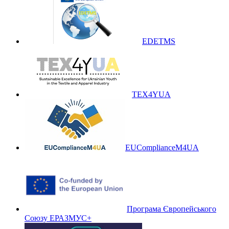
EDETMS
TEX4YUA
EUComplianceM4UA
Програма Європейського
Союзу ЕРАЗМУС+