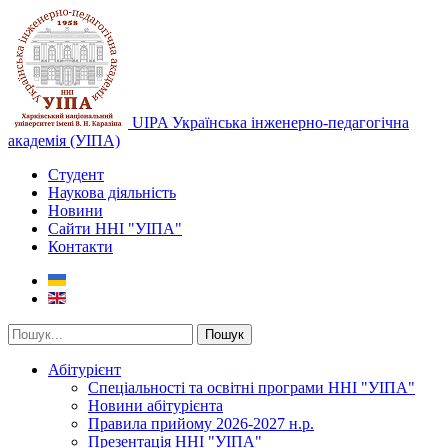
UIPA Українська інженерно-педагогічна
академія (УІПА)
Студент
Наукова діяльність
Новини
Сайти ННІ "УІПА"
Контакти
Пошук
Абітурієнт
Спеціальності та освітні програми ННІ "УІПА"
Новини абітурієнта
Правила прийому 2026-2027 н.р.
Презентація ННІ "УІПА"