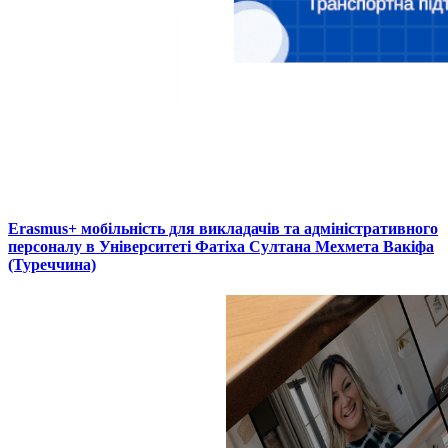
Erasmus+ мобільність для викладачів та адміністративного
персоналу в Університеті Фатіха Султана Мехмета Вакіфа
(Туреччина)