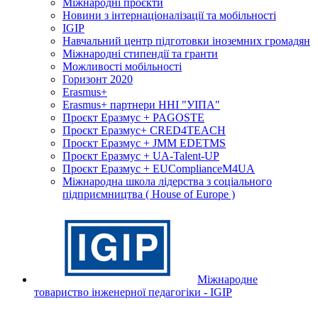
Міжнародні проєкти
Новини з інтернаціоналізації та мобільності
IGIP
Навчальний центр підготовки іноземних громадян
Міжнародні стипендії та гранти
Можливості мобільності
Горизонт 2020
Erasmus+
Erasmus+ партнери ННІ "УІПА"
Проєкт Еразмус + PAGOSTE
Проєкт Еразмус+ CRED4TEACH
Проєкт Еразмус + JMM EDETMS
Проєкт Еразмус + UA-Talent-UP
Проєкт Еразмус + EUComplianceM4UA
Міжнародна школа лідерства з соціального
підприємництва ( House of Europe )
Міжнародне
товариство інженерної педагогіки - IGIP