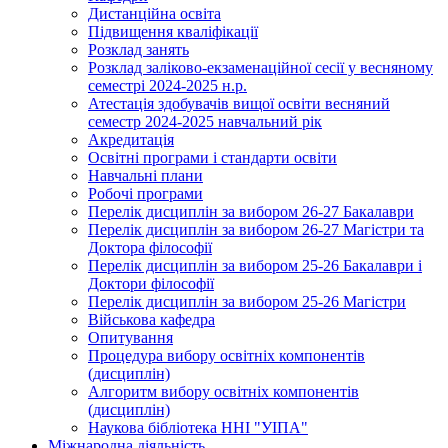
Дистанційна освіта
Підвищення кваліфікації
Розклад занять
Розклад заліково-екзаменаційної сесії у весняному
семестрі 2024-2025 н.р.
Атестація здобувачів вищої освіти весняний
семестр 2024-2025 навчальний рік
Акредитація
Освітні програми і стандарти освіти
Навчальні плани
Робочі програми
Перелік дисциплін за вибором 26-27 Бакалаври
Перелік дисциплін за вибором 26-27 Магістри та
Доктора філософії
Перелік дисциплін за вибором 25-26 Бакалаври і
Доктори філософії
Перелік дисциплін за вибором 25-26 Магістри
Військова кафедра
Опитування
Процедура вибору освітніх компонентів
(дисциплін)
Алгоритм вибору освітніх компонентів
(дисциплін)
Наукова бібліотека ННІ "УІПА"
Міжнародна діяльність