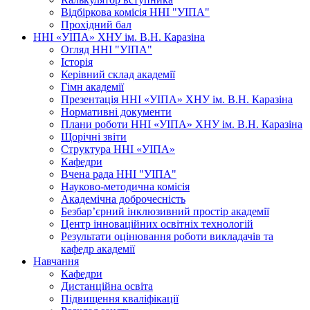
Відбіркова комісія ННІ "УІПА"
Прохідний бал
ННІ «УІПА» ХНУ ім. В.Н. Каразіна
Огляд ННІ "УІПА"
Історія
Керівний склад академії
Гімн академії
Презентація ННІ «УІПА» ХНУ ім. В.Н. Каразіна
Нормативні документи
Плани роботи ННІ «УІПА» ХНУ ім. В.Н. Каразіна
Щорічні звіти
Структура ННІ «УІПА»
Кафедри
Вчена рада ННІ "УІПА"
Науково-методична комісія
Академічна доброчесність
Безбар’єрний інклюзивний простір академії
Центр інноваційних освітніх технологій
Результати оцінювання роботи викладачів та
кафедр академії
Навчання
Кафедри
Дистанційна освіта
Підвищення кваліфікації