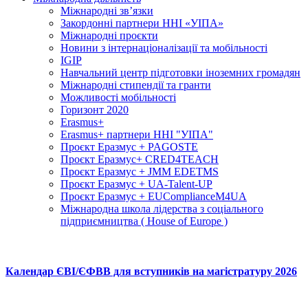
Міжнародні зв’язки
Закордонні партнери ННІ «УІПА»
Міжнародні проєкти
Новини з інтернаціоналізації та мобільності
IGIP
Навчальний центр підготовки іноземних громадян
Міжнародні стипендії та гранти
Можливості мобільності
Горизонт 2020
Erasmus+
Erasmus+ партнери ННІ "УІПА"
Проєкт Еразмус + PAGOSTE
Проєкт Еразмус+ CRED4TEACH
Проєкт Еразмус + JMM EDETMS
Проєкт Еразмус + UA-Talent-UP
Проєкт Еразмус + EUComplianceM4UA
Міжнародна школа лідерства з соціального
підприємництва ( House of Europe )
Календар ЄВІ/ЄФВВ для вступників на магістратуру 2026