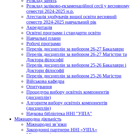
Розклад занять
Розклад заліково-екзаменаційної сесії у весняному
семестрі 2024-2025 н.р.
Атестація здобувачів вищої освіти весняний
семестр 2024-2025 навчальний рік
Акредитація
Освітні програми і стандарти освіти
Навчальні плани
Робочі програми
Перелік дисциплін за вибором 26-27 Бакалаври
Перелік дисциплін за вибором 26-27 Магістри та
Доктора філософії
Перелік дисциплін за вибором 25-26 Бакалаври і
Доктори філософії
Перелік дисциплін за вибором 25-26 Магістри
Військова кафедра
Опитування
Процедура вибору освітніх компонентів
(дисциплін)
Алгоритм вибору освітніх компонентів
(дисциплін)
Наукова бібліотека ННІ "УІПА"
Міжнародна діяльність
Міжнародні зв’язки
Закордонні партнери ННІ «УІПА»