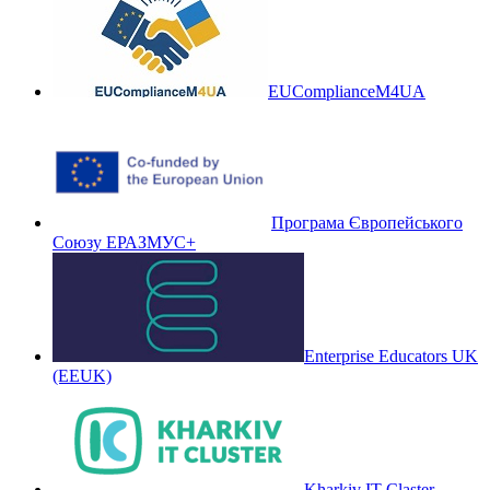
EUComplianceM4UA
Програма Європейського
Союзу ЕРАЗМУС+
Enterprise Educators UK
(EEUK)
Kharkiv IT Claster