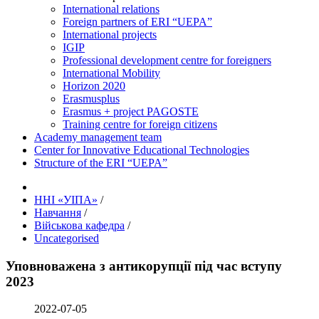
International relations
Foreign partners of ERI “UEPA”
International projects
IGIP
Professional development centre for foreigners
International Mobility
Horizon 2020
Erasmusplus
Erasmus + project PAGOSTE
Training centre for foreign citizens
Academy management team
Center for Innovative Educational Technologies
Structure of the ERI “UEPA”
ННІ «УІПА»
/
Навчання
/
Військова кафедра
/
Uncategorised
Уповноважена з антикорупції під час вступу
2023
2022-07-05