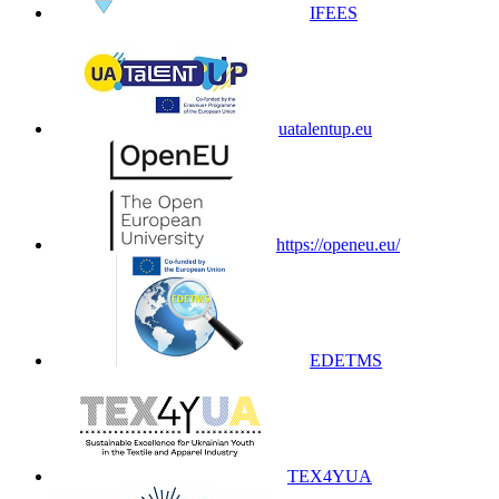
IFEES
uatalentup.eu
https://openeu.eu/
EDETMS
TEX4YUA