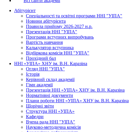
Всі сайти академії
Абітурієнт
Спеціальності та освітні програми ННІ "УІПА"
Новини абітурієнта
Правила прийому 2026-2027 н.р.
Презентація ННІ "УІПА"
Програми вступних випробувань
Вартість навчання
Калькулятор вступника
Відбіркова комісія ННІ "УІПА"
Прохідний бал
ННІ «УІПА» ХНУ ім. В.Н. Каразіна
Огляд ННІ "УІПА"
Історія
Керівний склад академії
Гімн академії
Презентація ННІ «УІПА» ХНУ ім. В.Н. Каразіна
Нормативні документи
Плани роботи ННІ «УІПА» ХНУ ім. В.Н. Каразіна
Щорічні звіти
Структура ННІ «УІПА»
Кафедри
Вчена рада ННІ "УІПА"
Науково-методична комісія