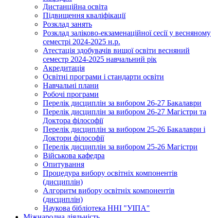
Дистанційна освіта
Підвищення кваліфікації
Розклад занять
Розклад заліково-екзаменаційної сесії у весняному
семестрі 2024-2025 н.р.
Атестація здобувачів вищої освіти весняний
семестр 2024-2025 навчальний рік
Акредитація
Освітні програми і стандарти освіти
Навчальні плани
Робочі програми
Перелік дисциплін за вибором 26-27 Бакалаври
Перелік дисциплін за вибором 26-27 Магістри та
Доктора філософії
Перелік дисциплін за вибором 25-26 Бакалаври і
Доктори філософії
Перелік дисциплін за вибором 25-26 Магістри
Військова кафедра
Опитування
Процедура вибору освітніх компонентів
(дисциплін)
Алгоритм вибору освітніх компонентів
(дисциплін)
Наукова бібліотека ННІ "УІПА"
Міжнародна діяльність