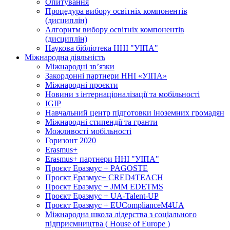
Опитування
Процедура вибору освітніх компонентів
(дисциплін)
Алгоритм вибору освітніх компонентів
(дисциплін)
Наукова бібліотека ННІ "УІПА"
Міжнародна діяльність
Міжнародні зв’язки
Закордонні партнери ННІ «УІПА»
Міжнародні проєкти
Новини з інтернаціоналізації та мобільності
IGIP
Навчальний центр підготовки іноземних громадян
Міжнародні стипендії та гранти
Можливості мобільності
Горизонт 2020
Erasmus+
Erasmus+ партнери ННІ "УІПА"
Проєкт Еразмус + PAGOSTE
Проєкт Еразмус+ CRED4TEACH
Проєкт Еразмус + JMM EDETMS
Проєкт Еразмус + UA-Talent-UP
Проєкт Еразмус + EUComplianceM4UA
Міжнародна школа лідерства з соціального
підприємництва ( House of Europe )