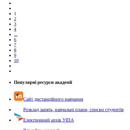
1
2
3
4
...
6
7
8
9
10
Популярні ресурси академії
Сайт дистанційного навчання
Розклад занять, навчальні плани, списки студентів
Електронний архів УІПА