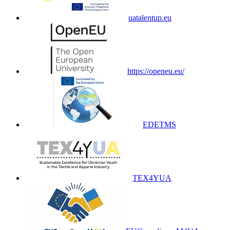
uatalentup.eu
https://openeu.eu/
EDETMS
TEX4YUA