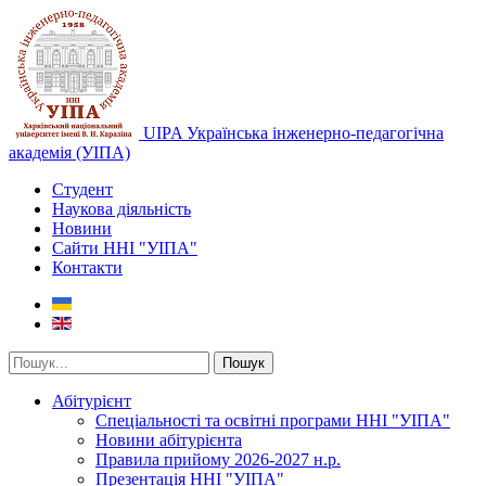
UIPA Українська інженерно-педагогічна
академія (УІПА)
Студент
Наукова діяльність
Новини
Сайти ННІ "УІПА"
Контакти
Пошук
Абітурієнт
Спеціальності та освітні програми ННІ "УІПА"
Новини абітурієнта
Правила прийому 2026-2027 н.р.
Презентація ННІ "УІПА"