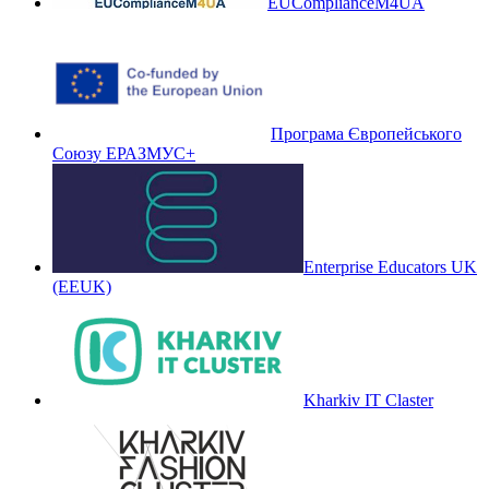
EUComplianceM4UA
Програма Європейського
Союзу ЕРАЗМУС+
Enterprise Educators UK
(EEUK)
Kharkiv IT Claster