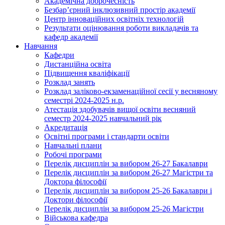
Академічна доброчесність
Безбар’єрний інклюзивний простір академії
Центр інноваційних освітніх технологій
Результати оцінювання роботи викладачів та
кафедр академії
Навчання
Кафедри
Дистанційна освіта
Підвищення кваліфікації
Розклад занять
Розклад заліково-екзаменаційної сесії у весняному
семестрі 2024-2025 н.р.
Атестація здобувачів вищої освіти весняний
семестр 2024-2025 навчальний рік
Акредитація
Освітні програми і стандарти освіти
Навчальні плани
Робочі програми
Перелік дисциплін за вибором 26-27 Бакалаври
Перелік дисциплін за вибором 26-27 Магістри та
Доктора філософії
Перелік дисциплін за вибором 25-26 Бакалаври і
Доктори філософії
Перелік дисциплін за вибором 25-26 Магістри
Військова кафедра