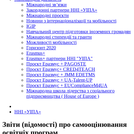
Міжнародні зв’язки
Закордонні партнери ННІ «УІПА»
Міжнародні проєкти
Новини з інтернаціоналізації та мобільності
IGIP
Навчальний центр підготовки іноземних громадян
Міжнародні стипендії та гранти
Можливості мобільності
Горизонт 2020
Erasmus+
Erasmus+ партнери ННІ "УІПА"
Проєкт Еразмус + PAGOSTE
Проєкт Еразмус+ CRED4TEACH
Проєкт Еразмус + JMM EDETMS
Проєкт Еразмус + UA-Talent-UP
Проєкт Еразмус + EUComplianceM4UA
Міжнародна школа лідерства з соціального
підприємництва ( House of Europe )
ННІ «УІПА»
Звіти (відомості) про самооцінювання
освітніх програм