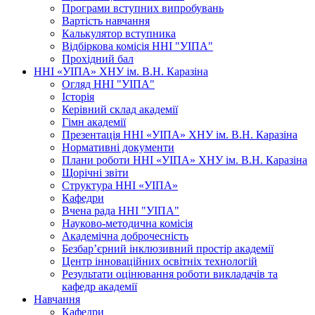
Програми вступних випробувань
Вартість навчання
Калькулятор вступника
Відбіркова комісія ННІ "УІПА"
Прохідний бал
ННІ «УІПА» ХНУ ім. В.Н. Каразіна
Огляд ННІ "УІПА"
Історія
Керівний склад академії
Гімн академії
Презентація ННІ «УІПА» ХНУ ім. В.Н. Каразіна
Нормативні документи
Плани роботи ННІ «УІПА» ХНУ ім. В.Н. Каразіна
Щорічні звіти
Структура ННІ «УІПА»
Кафедри
Вчена рада ННІ "УІПА"
Науково-методична комісія
Академічна доброчесність
Безбар’єрний інклюзивний простір академії
Центр інноваційних освітніх технологій
Результати оцінювання роботи викладачів та
кафедр академії
Навчання
Кафедри