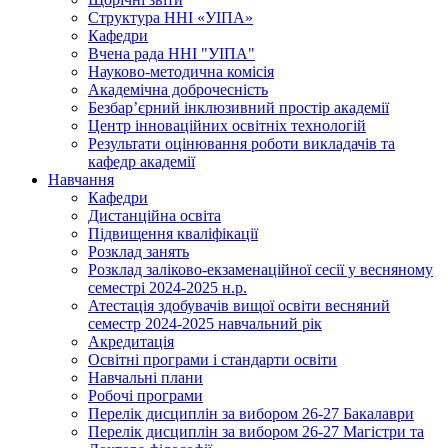
Структура ННІ «УІПА»
Кафедри
Вчена рада ННІ "УІПА"
Науково-методична комісія
Академічна доброчесність
Безбар’єрний інклюзивний простір академії
Центр інноваційних освітніх технологій
Результати оцінювання роботи викладачів та
кафедр академії
Навчання
Кафедри
Дистанційна освіта
Підвищення кваліфікації
Розклад занять
Розклад заліково-екзаменаційної сесії у весняному
семестрі 2024-2025 н.р.
Атестація здобувачів вищої освіти весняний
семестр 2024-2025 навчальний рік
Акредитація
Освітні програми і стандарти освіти
Навчальні плани
Робочі програми
Перелік дисциплін за вибором 26-27 Бакалаври
Перелік дисциплін за вибором 26-27 Магістри та