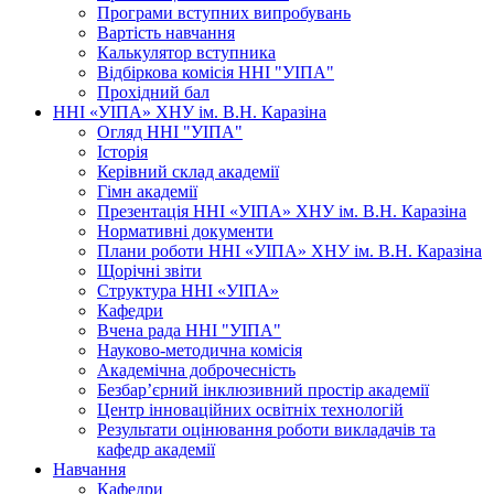
Програми вступних випробувань
Вартість навчання
Калькулятор вступника
Відбіркова комісія ННІ "УІПА"
Прохідний бал
ННІ «УІПА» ХНУ ім. В.Н. Каразіна
Огляд ННІ "УІПА"
Історія
Керівний склад академії
Гімн академії
Презентація ННІ «УІПА» ХНУ ім. В.Н. Каразіна
Нормативні документи
Плани роботи ННІ «УІПА» ХНУ ім. В.Н. Каразіна
Щорічні звіти
Структура ННІ «УІПА»
Кафедри
Вчена рада ННІ "УІПА"
Науково-методична комісія
Академічна доброчесність
Безбар’єрний інклюзивний простір академії
Центр інноваційних освітніх технологій
Результати оцінювання роботи викладачів та
кафедр академії
Навчання
Кафедри