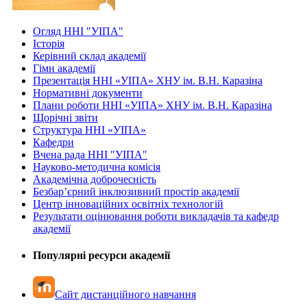
Огляд ННІ "УІПА"
Історія
Керівний склад академії
Гімн академії
Презентація ННІ «УІПА» ХНУ ім. В.Н. Каразіна
Нормативні документи
Плани роботи ННІ «УІПА» ХНУ ім. В.Н. Каразіна
Щорічні звіти
Структура ННІ «УІПА»
Кафедри
Вчена рада ННІ "УІПА"
Науково-методична комісія
Академічна доброчесність
Безбар’єрний інклюзивний простір академії
Центр інноваційних освітніх технологій
Результати оцінювання роботи викладачів та кафедр
академії
Популярні ресурси академії
Сайт дистанційного навчання