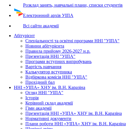
Розклад занять, навчальні плани, списки студентів
Електронний архів УІПА
Всі сайти академії
Абітурієнт
Спеціальності та освітні програми ННІ "УІПА"
Новини абітурієнта
Правила прийому 2026-2027 н.р.
Презентація ННІ "УІПА"
Програми вступних випробувань
Вартість навчання
Калькулятор вступника
Відбіркова комісія ННІ "УІПА"
Прохідний бал
ННІ «УІПА» ХНУ ім. В.Н. Каразіна
Огляд ННІ "УІПА"
Історія
Керівний склад академії
Гімн академії
Презентація ННІ «УІПА» ХНУ ім. В.Н. Каразіна
Нормативні документи
Плани роботи ННІ «УІПА» ХНУ ім. В.Н. Каразіна
Щорічні звіти