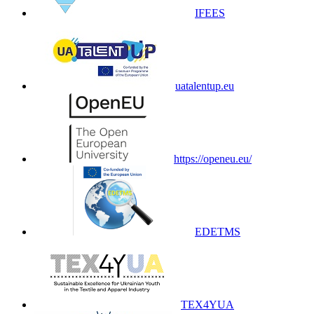
IFEES
uatalentup.eu
https://openeu.eu/
EDETMS
TEX4YUA