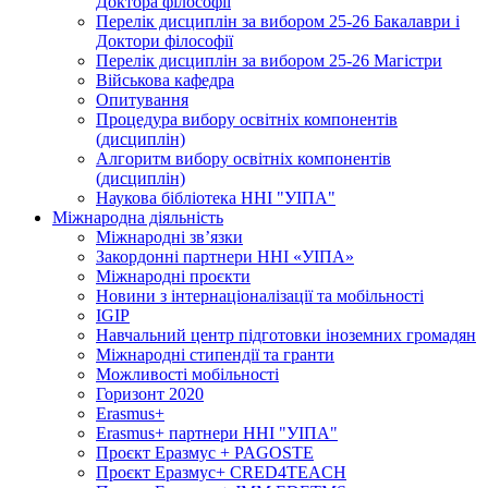
Доктора філософії
Перелік дисциплін за вибором 25-26 Бакалаври і
Доктори філософії
Перелік дисциплін за вибором 25-26 Магістри
Військова кафедра
Опитування
Процедура вибору освітніх компонентів
(дисциплін)
Алгоритм вибору освітніх компонентів
(дисциплін)
Наукова бібліотека ННІ "УІПА"
Міжнародна діяльність
Міжнародні зв’язки
Закордонні партнери ННІ «УІПА»
Міжнародні проєкти
Новини з інтернаціоналізації та мобільності
IGIP
Навчальний центр підготовки іноземних громадян
Міжнародні стипендії та гранти
Можливості мобільності
Горизонт 2020
Erasmus+
Erasmus+ партнери ННІ "УІПА"
Проєкт Еразмус + PAGOSTE
Проєкт Еразмус+ CRED4TEACH