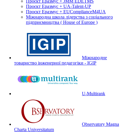
Проєкт Еразмус + JMM EDETMS
Проєкт Еразмус + UA-Talent-UP
Проєкт Еразмус + EUComplianceM4UA
Міжнародна школа лідерства з соціального
підприємництва ( House of Europe )
Міжнародне
товариство інженерної педагогіки - IGIP
U-Multirank
Observatory Magna
Charta Universitatum