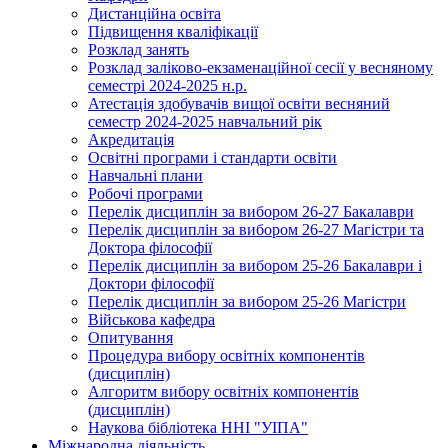
Дистанційна освіта
Підвищення кваліфікації
Розклад занять
Розклад заліково-екзаменаційної сесії у весняному
семестрі 2024-2025 н.р.
Атестація здобувачів вищої освіти весняний
семестр 2024-2025 навчальний рік
Акредитація
Освітні програми і стандарти освіти
Навчальні плани
Робочі програми
Перелік дисциплін за вибором 26-27 Бакалаври
Перелік дисциплін за вибором 26-27 Магістри та
Доктора філософії
Перелік дисциплін за вибором 25-26 Бакалаври і
Доктори філософії
Перелік дисциплін за вибором 25-26 Магістри
Військова кафедра
Опитування
Процедура вибору освітніх компонентів
(дисциплін)
Алгоритм вибору освітніх компонентів
(дисциплін)
Наукова бібліотека ННІ "УІПА"
Міжнародна діяльність