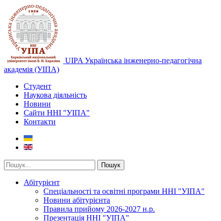
UIPA Українська інженерно-педагогічна
академія (УІПА)
Студент
Наукова діяльність
Новини
Сайти ННІ "УІПА"
Контакти
Пошук
Абітурієнт
Спеціальності та освітні програми ННІ "УІПА"
Новини абітурієнта
Правила прийому 2026-2027 н.р.
Презентація ННІ "УІПА"