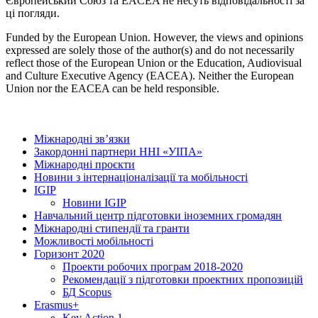
Європейський Союз та EACEA не несуть відповідальності за
ці погляди.
Funded by the European Union. However, the views and opinions
expressed are solely those of the author(s) and do not necessarily
reflect those of the European Union or the Education, Audiovisual
and Culture Executive Agency (EACEA). Neither the European
Union nor the EACEA can be held responsible.
Міжнародні зв’язки
Закордонні партнери ННІ «УІПА»
Міжнародні проєкти
Новини з інтернаціоналізації та мобільності
IGIP
Новини IGIP
Навчальний центр підготовки іноземних громадян
Міжнародні стипендії та гранти
Можливості мобільності
Горизонт 2020
Проекти робочих програм 2018-2020
Рекомендації з підготовки проектних пропозицій
БД Scopus
Erasmus+
Key Action 1