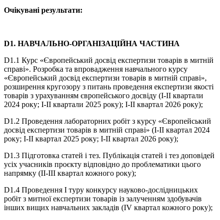
Очікувані результати:
D1. НАВЧАЛЬНО-ОРГАНІЗАЦІЙНА ЧАСТИНА
D1.1 Курс «Європейський досвід експертизи товарів в митній
справі». Розробка та впровадження навчального курсу
«Європейський досвід експертизи товарів в митній справі»,
розширення кругозору з питань проведення експертизи якості
товарів з урахуванням європейського досвіду (І-ІІ квартали
2024 року; І-ІІ квартали 2025 року); І-ІІ квартал 2026 року);
D1.2 Проведення лабораторних робіт з курсу «Європейський
досвід експертизи товарів в митній справі» (І-ІІ квартал 2024
року; І-ІІ квартал 2025 року; І-ІІ квартал 2026 року);
D1.3 Підготовка статей і тез. Публікація статей і тез доповідей
усіх учасників проєкту відповідно до проблематики цього
напрямку (ІІ-ІІІ квартал кожного року);
D1.4 Проведення І туру конкурсу науково-дослідницьких
робіт з митної експертизи товарів із залученням здобувачів
інших вищих навчальних закладів (IV квартал кожного року);