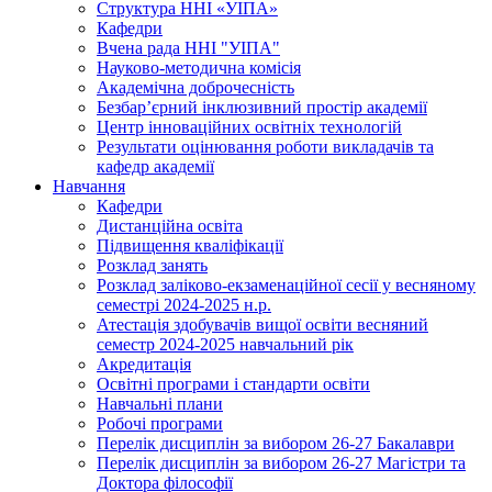
Структура ННІ «УІПА»
Кафедри
Вчена рада ННІ "УІПА"
Науково-методична комісія
Академічна доброчесність
Безбар’єрний інклюзивний простір академії
Центр інноваційних освітніх технологій
Результати оцінювання роботи викладачів та
кафедр академії
Навчання
Кафедри
Дистанційна освіта
Підвищення кваліфікації
Розклад занять
Розклад заліково-екзаменаційної сесії у весняному
семестрі 2024-2025 н.р.
Атестація здобувачів вищої освіти весняний
семестр 2024-2025 навчальний рік
Акредитація
Освітні програми і стандарти освіти
Навчальні плани
Робочі програми
Перелік дисциплін за вибором 26-27 Бакалаври
Перелік дисциплін за вибором 26-27 Магістри та
Доктора філософії