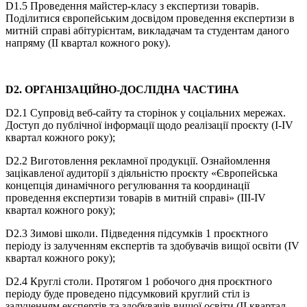
D1.5 Проведення майстер-класу з експертизи товарів.
Поділитися європейським досвідом проведення експертизи в
митній справі абітурієнтам, викладачам та студентам даного
напряму (ІІ квартал кожного року).
D2. ОРГАНІЗАЦІЙНО-ДОСЛІДНА ЧАСТИНА
D2.1 Супровід веб-сайту та сторінок у соціальних мережах.
Доступ до публічної інформації щодо реалізації проєкту (І-ІV
квартал кожного року);
D2.2 Виготовлення рекламної продукції. Ознайомлення
зацікавленої аудиторії з діяльністю проєкту «Європейська
концепція динамічного регулювання та координації
проведення експертизи товарів в митній справі» (ІІІ-ІV
квартал кожного року);
D2.3 Зимові школи. Підведення підсумків 1 проєктного
періоду із залученням експертів та здобувачів вищої освіти (IV
квартал кожного року);
D2.4 Круглі столи. Протягом 1 робочого дня проєктного
періоду буде проведено підсумковий круглий стіл із
залученням експертів та здобувачів вищої освіти (ІІ квартал