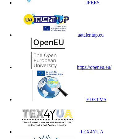
IFEES
uatalentup.eu
https://openeu.eu/
EDETMS
TEX4YUA