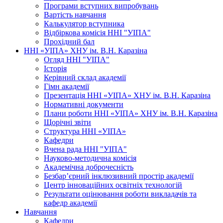
Програми вступних випробувань
Вартість навчання
Калькулятор вступника
Відбіркова комісія ННІ "УІПА"
Прохідний бал
ННІ «УІПА» ХНУ ім. В.Н. Каразіна
Огляд ННІ "УІПА"
Історія
Керівний склад академії
Гімн академії
Презентація ННІ «УІПА» ХНУ ім. В.Н. Каразіна
Нормативні документи
Плани роботи ННІ «УІПА» ХНУ ім. В.Н. Каразіна
Щорічні звіти
Структура ННІ «УІПА»
Кафедри
Вчена рада ННІ "УІПА"
Науково-методична комісія
Академічна доброчесність
Безбар’єрний інклюзивний простір академії
Центр інноваційних освітніх технологій
Результати оцінювання роботи викладачів та
кафедр академії
Навчання
Кафедри