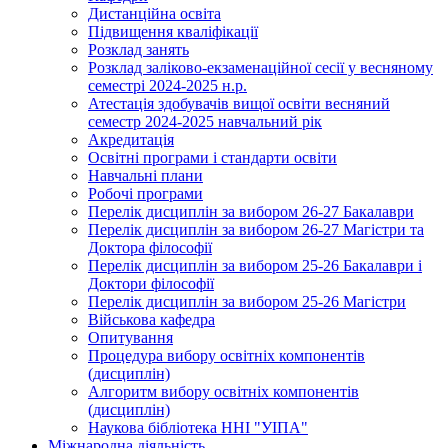
Дистанційна освіта
Підвищення кваліфікації
Розклад занять
Розклад заліково-екзаменаційної сесії у весняному
семестрі 2024-2025 н.р.
Атестація здобувачів вищої освіти весняний
семестр 2024-2025 навчальний рік
Акредитація
Освітні програми і стандарти освіти
Навчальні плани
Робочі програми
Перелік дисциплін за вибором 26-27 Бакалаври
Перелік дисциплін за вибором 26-27 Магістри та
Доктора філософії
Перелік дисциплін за вибором 25-26 Бакалаври і
Доктори філософії
Перелік дисциплін за вибором 25-26 Магістри
Військова кафедра
Опитування
Процедура вибору освітніх компонентів
(дисциплін)
Алгоритм вибору освітніх компонентів
(дисциплін)
Наукова бібліотека ННІ "УІПА"
Міжнародна діяльність