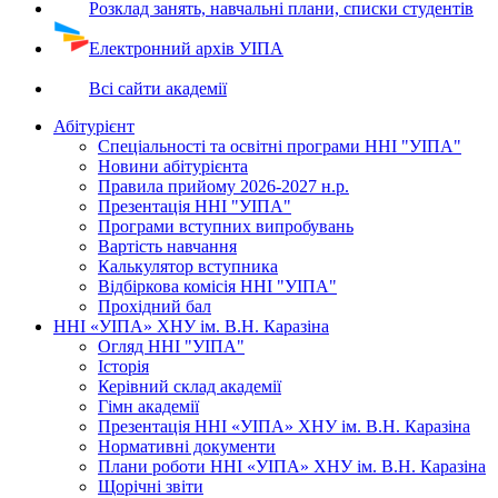
Розклад занять, навчальні плани, списки студентів
Електронний архів УІПА
Всі сайти академії
Абітурієнт
Спеціальності та освітні програми ННІ "УІПА"
Новини абітурієнта
Правила прийому 2026-2027 н.р.
Презентація ННІ "УІПА"
Програми вступних випробувань
Вартість навчання
Калькулятор вступника
Відбіркова комісія ННІ "УІПА"
Прохідний бал
ННІ «УІПА» ХНУ ім. В.Н. Каразіна
Огляд ННІ "УІПА"
Історія
Керівний склад академії
Гімн академії
Презентація ННІ «УІПА» ХНУ ім. В.Н. Каразіна
Нормативні документи
Плани роботи ННІ «УІПА» ХНУ ім. В.Н. Каразіна
Щорічні звіти