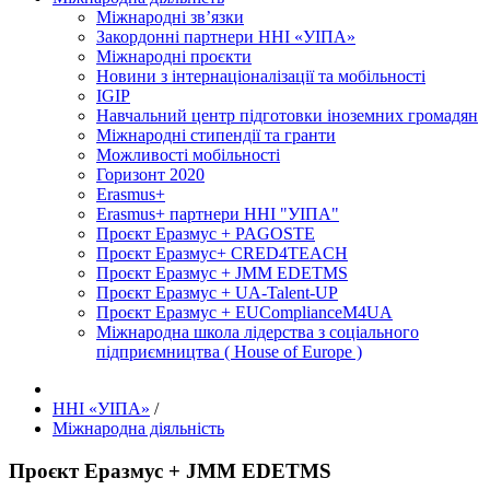
Міжнародні зв’язки
Закордонні партнери ННІ «УІПА»
Міжнародні проєкти
Новини з інтернаціоналізації та мобільності
IGIP
Навчальний центр підготовки іноземних громадян
Міжнародні стипендії та гранти
Можливості мобільності
Горизонт 2020
Erasmus+
Erasmus+ партнери ННІ "УІПА"
Проєкт Еразмус + PAGOSTE
Проєкт Еразмус+ CRED4TEACH
Проєкт Еразмус + JMM EDETMS
Проєкт Еразмус + UA-Talent-UP
Проєкт Еразмус + EUComplianceM4UA
Міжнародна школа лідерства з соціального
підприємництва ( House of Europe )
ННІ «УІПА»
/
Міжнародна діяльність
Проєкт Еразмус + JMM EDETMS