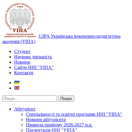
UIPA Українська інженерно-педагогічна
академія (УІПА)
Студент
Наукова діяльність
Новини
Сайти ННІ "УІПА"
Контакти
Пошук
Абітурієнт
Спеціальності та освітні програми ННІ "УІПА"
Новини абітурієнта
Правила прийому 2026-2027 н.р.
Презентація ННІ "УІПА"