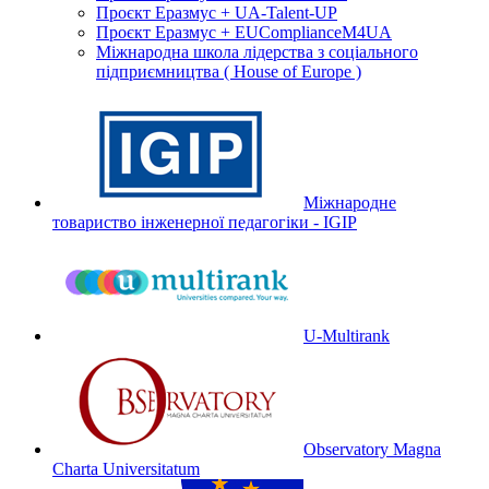
Проєкт Еразмус + UA-Talent-UP
Проєкт Еразмус + EUComplianceM4UA
Міжнародна школа лідерства з соціального
підприємництва ( House of Europe )
Міжнародне
товариство інженерної педагогіки - IGIP
U-Multirank
Observatory Magna
Charta Universitatum