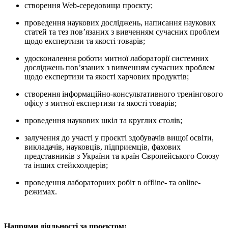
створення Web-середовища проєкту;
проведення наукових досліджень, написання наукових
статей та тез пов’язаних з вивченням сучасних проблем
щодо експертизи та якості товарів;
удосконалення роботи митної лабораторії системних
досліджень пов’язаних з вивченням сучасних проблем
щодо експертизи та якості харчових продуктів;
створення інформаційно-консультативного тренінгового
офісу з митної експертизи та якості товарів;
проведення наукових шкіл та круглих столів;
залучення до участі у проєкті здобувачів вищої освіти,
викладачів, науковців, підприємців, фахових
представників з України та країн Європейського Союзу
та інших стейкхолдерів;
проведення лабораторних робіт в offline- та online-
режимах
.
Напрями діяльності за проєктом: