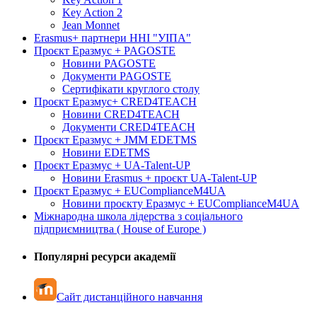
Key Action 2
Jean Monnet
Erasmus+ партнери ННІ "УІПА"
Проєкт Еразмус + PAGOSTE
Новини PAGOSTE
Документи PAGOSTE
Сертифікати круглого столу
Проєкт Еразмус+ CRED4TEACH
Новини CRED4TEACH
Документи CRED4TEACH
Проєкт Еразмус + JMM EDETMS
Новини EDETMS
Проєкт Еразмус + UA-Talent-UP
Новини Erasmus + проєкт UA-Talent-UP
Проєкт Еразмус + EUComplianceM4UA
Новини проєкту Еразмус + EUComplianceM4UA
Міжнародна школа лідерства з соціального
підприємництва ( House of Europe )
Популярні ресурси академії
Сайт дистанційного навчання