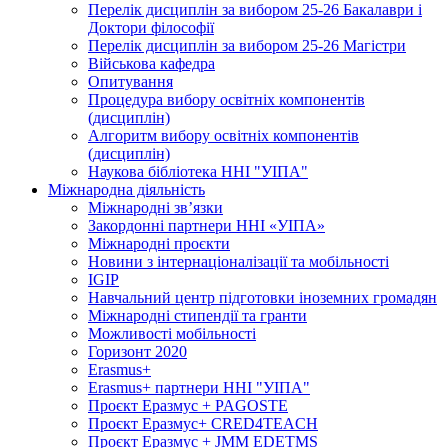
Перелік дисциплін за вибором 25-26 Бакалаври і
Доктори філософії
Перелік дисциплін за вибором 25-26 Магістри
Військова кафедра
Опитування
Процедура вибору освітніх компонентів
(дисциплін)
Алгоритм вибору освітніх компонентів
(дисциплін)
Наукова бібліотека ННІ "УІПА"
Міжнародна діяльність
Міжнародні зв’язки
Закордонні партнери ННІ «УІПА»
Міжнародні проєкти
Новини з інтернаціоналізації та мобільності
IGIP
Навчальний центр підготовки іноземних громадян
Міжнародні стипендії та гранти
Можливості мобільності
Горизонт 2020
Erasmus+
Erasmus+ партнери ННІ "УІПА"
Проєкт Еразмус + PAGOSTE
Проєкт Еразмус+ CRED4TEACH
Проєкт Еразмус + JMM EDETMS