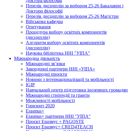
Доктора філософії
Перелік дисциплін за вибором 25-26 Бакалаври і
Доктори філософії
Перелік дисциплін за вибором 25-26 Магістри
Військова кафедра
Опитування
Процедура вибору освітніх компонентів
(дисциплін)
Алгоритм вибору освітніх компонентів
(дисциплін)
Наукова бібліотека ННІ "УІПА"
Міжнародна діяльність
Міжнародні зв’язки
Закордонні партнери ННІ «УІПА»
Міжнародні проєкти
Новини з інтернаціоналізації та мобільності
IGIP
Навчальний центр підготовки іноземних громадян
Міжнародні стипендії та гранти
Можливості мобільності
Горизонт 2020
Erasmus+
Erasmus+ партнери ННІ "УІПА"
Проєкт Еразмус + PAGOSTE
Проєкт Еразмус+ CRED4TEACH