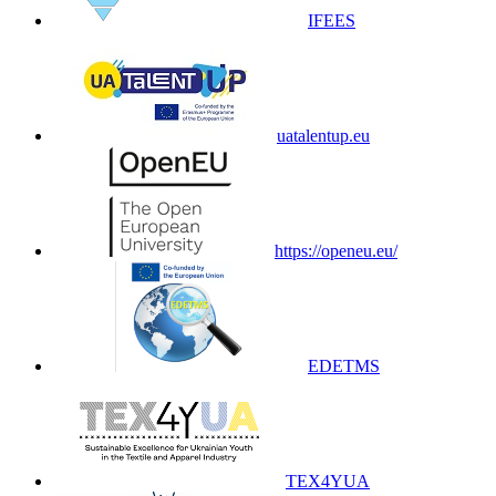
IFEES
uatalentup.eu
https://openeu.eu/
EDETMS
TEX4YUA