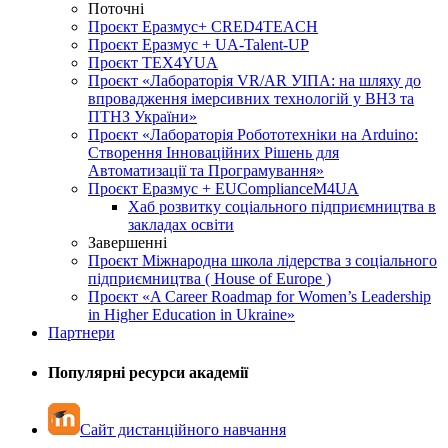
Поточні
Проєкт Еразмус+ CRED4TEACH
Проєкт Еразмус + UA-Talent-UP
Проєкт TEX4YUA
Проєкт «Лабораторія VR/AR УІПА: на шляху до
впровадження імерсивних технологій у ВНЗ та
ПТНЗ України»
Проєкт «Лабораторія Робототехніки на Arduino:
Створення Інноваційних Рішень для
Автоматизації та Програмування»
Проєкт Еразмус + EUComplianceM4UA
Хаб розвитку соціального підприємництва в
закладах освіти
Завершенні
Проєкт Міжнародна школа лідерства з соціального
підприємництва ( House of Europe )
Проєкт «A Career Roadmap for Women’s Leadership
in Higher Education in Ukraine»
Партнери
Популярні ресурси академії
Сайт дистанційного навчання