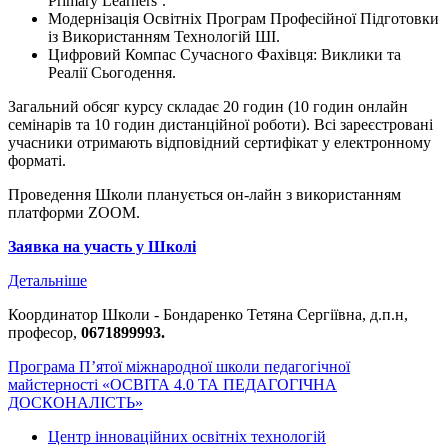
Primary Learners’.
Модернізація Освітніх Програм Професійної Підготовки
із Використанням Технологій ШІ.
Цифровий Компас Сучасного Фахівця: Виклики та
Реалії Сьогодення.
Загальний обсяг курсу складає 20 годин (10 годин онлайн
семінарів та 10 годин дистанційної роботи). Всі зареєстровані
учасники отримають відповідний сертифікат у електронному
форматі.
Проведення Школи планується он-лайн з використанням
платформи ZOOM.
Заявка на участь у Школі
Детальніше
Координатор Школи - Бондаренко Тетяна Сергіївна, д.п.н,
професор,
0671899993.
Програма П’ятої міжнародної школи педагогічної
майстерності «ОСВІТА 4.0 ТА ПЕДАГОГІЧНА
ДОСКОНАЛІСТЬ»
Центр інноваційних освітніх технологій