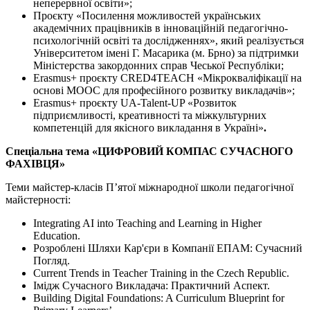
неперервної освіти»;
Проєкту «Посилення можливостей українських
академічних працівників в інноваційній педагогічно-
психологічній освіті та дослідженнях», який реалізується
Університетом імені Г. Масарика (м. Брно) за підтримки
Міністерства закордонних справ Чеської Республіки;
Erasmus+ проєкту CRED4TEACH «Мікрокваліфікації на
основі MООС для професійного розвитку викладачів»;
Erasmus+ проєкту UA-Talent-UP «Розвиток
підприємливості, креативності та міжкультурних
компетенцій для якісного викладання в Україні»
.
Спеціальна тема «ЦИФРОВИЙ КОМПАС СУЧАСНОГО
ФАХІВЦЯ»
Теми майстер-класів П’ятої міжнародної школи педагогічної
майстерності:
Integrating AI into Teaching and Learning in Higher
Education.
Розроблені Шляхи Кар'єри в Компанії ЕПАМ: Сучасний
Погляд.
Current Trends in Teacher Training in the Czech Republic.
Імідж Сучасного Викладача: Практичний Аспект.
Building Digital Foundations: A Curriculum Blueprint for