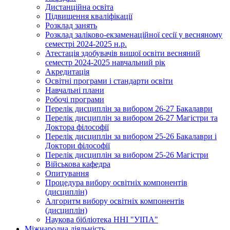
Дистанційна освіта
Підвищення кваліфікації
Розклад занять
Розклад заліково-екзаменаційної сесії у весняному
семестрі 2024-2025 н.р.
Атестація здобувачів вищої освіти весняний
семестр 2024-2025 навчальний рік
Акредитація
Освітні програми і стандарти освіти
Навчальні плани
Робочі програми
Перелік дисциплін за вибором 26-27 Бакалаври
Перелік дисциплін за вибором 26-27 Магістри та
Доктора філософії
Перелік дисциплін за вибором 25-26 Бакалаври і
Доктори філософії
Перелік дисциплін за вибором 25-26 Магістри
Військова кафедра
Опитування
Процедура вибору освітніх компонентів
(дисциплін)
Алгоритм вибору освітніх компонентів
(дисциплін)
Наукова бібліотека ННІ "УІПА"
Міжнародна діяльність