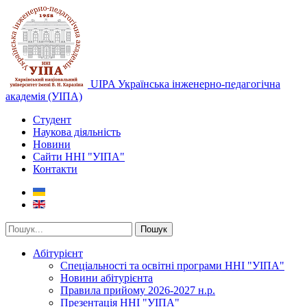
UIPA Українська інженерно-педагогічна
академія (УІПА)
Студент
Наукова діяльність
Новини
Сайти ННІ "УІПА"
Контакти
Пошук
Абітурієнт
Спеціальності та освітні програми ННІ "УІПА"
Новини абітурієнта
Правила прийому 2026-2027 н.р.
Презентація ННІ "УІПА"