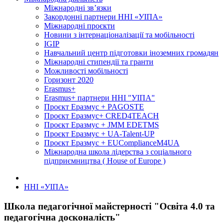
Міжнародні зв’язки
Закордонні партнери ННІ «УІПА»
Міжнародні проєкти
Новини з інтернаціоналізації та мобільності
IGIP
Навчальний центр підготовки іноземних громадян
Міжнародні стипендії та гранти
Можливості мобільності
Горизонт 2020
Erasmus+
Erasmus+ партнери ННІ "УІПА"
Проєкт Еразмус + PAGOSTE
Проєкт Еразмус+ CRED4TEACH
Проєкт Еразмус + JMM EDETMS
Проєкт Еразмус + UA-Talent-UP
Проєкт Еразмус + EUComplianceM4UA
Міжнародна школа лідерства з соціального
підприємництва ( House of Europe )
ННІ «УІПА»
Школа педагогічної майстерності "Освіта 4.0 та
педагогічна досконалість"