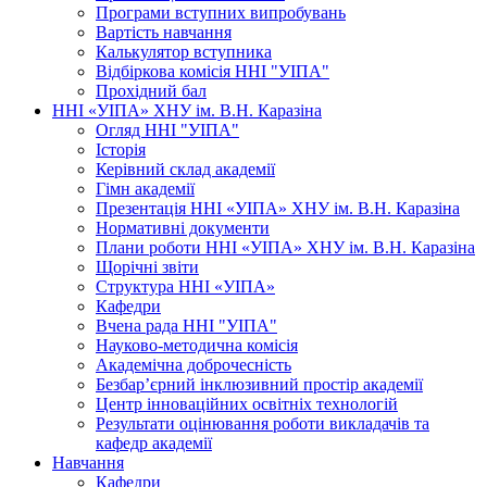
Програми вступних випробувань
Вартість навчання
Калькулятор вступника
Відбіркова комісія ННІ "УІПА"
Прохідний бал
ННІ «УІПА» ХНУ ім. В.Н. Каразіна
Огляд ННІ "УІПА"
Історія
Керівний склад академії
Гімн академії
Презентація ННІ «УІПА» ХНУ ім. В.Н. Каразіна
Нормативні документи
Плани роботи ННІ «УІПА» ХНУ ім. В.Н. Каразіна
Щорічні звіти
Структура ННІ «УІПА»
Кафедри
Вчена рада ННІ "УІПА"
Науково-методична комісія
Академічна доброчесність
Безбар’єрний інклюзивний простір академії
Центр інноваційних освітніх технологій
Результати оцінювання роботи викладачів та
кафедр академії
Навчання
Кафедри