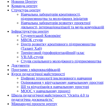
Новини Центру
Команда центру
Структура центру
Навчальна лабораторія креативності,
підприємництва та молодіжних ініціатив
Навчальна лабораторія розвитку проектної
діяльності, інтернаціоналізації та медіа комунікацій
Інфраструктура центру
Студентський Коворкінг
МВОК студія
Центр розвитку креативного підприємництва
(Талант Хаб)
Тренінговий (профорієнтаційний) клас
VR/AR-студія
Студія соціального молодіжного підприємництва
Документи
Програми з мікрокваліфікацій
Курси педагогічної майстерності
Цифрові технології інклюзивного навчання
Оцінювання у віртуальному навчальному просторі
ШІ та візуалізація в навчальному просторі
MOOC у навчальному процесі
Школа педагогічної майстерності "Освіта 4.0 та
педагогічна досконалість"
Міжнародні проєкти центру