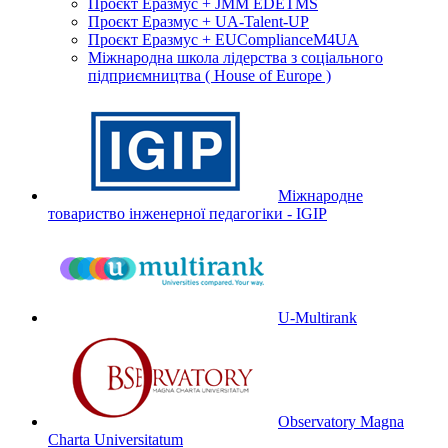
Проєкт Еразмус + JMM EDETMS
Проєкт Еразмус + UA-Talent-UP
Проєкт Еразмус + EUComplianceM4UA
Міжнародна школа лідерства з соціального
підприємництва ( House of Europe )
Міжнародне
товариство інженерної педагогіки - IGIP
U-Multirank
Observatory Magna
Charta Universitatum