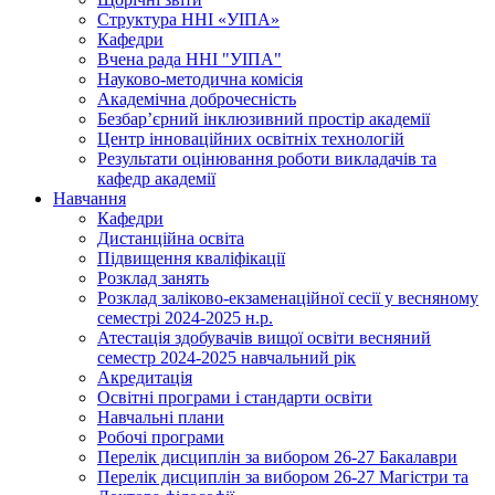
Структура ННІ «УІПА»
Кафедри
Вчена рада ННІ "УІПА"
Науково-методична комісія
Академічна доброчесність
Безбар’єрний інклюзивний простір академії
Центр інноваційних освітніх технологій
Результати оцінювання роботи викладачів та
кафедр академії
Навчання
Кафедри
Дистанційна освіта
Підвищення кваліфікації
Розклад занять
Розклад заліково-екзаменаційної сесії у весняному
семестрі 2024-2025 н.р.
Атестація здобувачів вищої освіти весняний
семестр 2024-2025 навчальний рік
Акредитація
Освітні програми і стандарти освіти
Навчальні плани
Робочі програми
Перелік дисциплін за вибором 26-27 Бакалаври
Перелік дисциплін за вибором 26-27 Магістри та