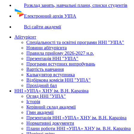
Розклад занять, навчальні плани, списки студентів
Електронний архів УІПА
Всі сайти академії
Абітурієнт
Спеціальності та освітні програми ННІ "УІПА"
Новини абітурієнта
Правила прийому 2026-2027 н.р.
Презентація ННІ "УІПА"
Програми вступних випробувань
Вартість навчання
Калькулятор вступника
Відбіркова комісія ННІ "УІПА"
Прохідний бал
ННІ «УІПА» ХНУ ім. В.Н. Каразіна
Огляд ННІ "УІПА"
Історія
Керівний склад академії
Гімн академії
Презентація ННІ «УІПА» ХНУ ім. В.Н. Каразіна
Нормативні документи
Плани роботи ННІ «УІПА» ХНУ ім. В.Н. Каразіна
Щорічні звіти