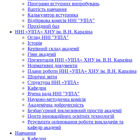
Програми вступних випробувань
Вартість навчання
Калькулятор вступника
Відбіркова комісія ННІ "УІПА"
Прохідний бал
ННІ «УІПА» ХНУ ім. В.Н. Каразіна
Огляд ННІ "УІПА"
Історія
Керівний склад академії
Гімн академії
Презентація ННІ «УІПА» ХНУ ім. В.Н. Каразіна
Нормативні документи
Плани роботи ННІ «УІПА» ХНУ ім. В.Н. Каразіна
Щорічні звіти
Структура ННІ «УІПА»
Кафедри
Вчена рада ННІ "УІПА"
Науково-методична комісія
Академічна доброчесність
Безбар’єрний інклюзивний простір академії
Центр інноваційних освітніх технологій
Результати оцінювання роботи викладачів та
кафедр академії
Навчання
Кафедри