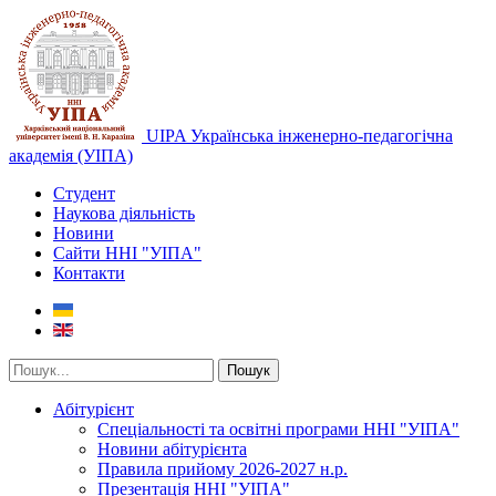
UIPA Українська інженерно-педагогічна
академія (УІПА)
Студент
Наукова діяльність
Новини
Сайти ННІ "УІПА"
Контакти
Пошук
Абітурієнт
Спеціальності та освітні програми ННІ "УІПА"
Новини абітурієнта
Правила прийому 2026-2027 н.р.
Презентація ННІ "УІПА"