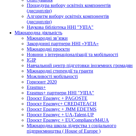
Процедура вибору освітніх компонентів
(дисциплін)
Алгоритм вибору освітніх компонентів
(дисциплін)
Наукова бібліотека ННІ "УІПА"
Міжнародна діяльність
Міжнародні зв’язки
Закордонні партнери ННІ «УІПА»
Міжнародні проєкти
Новини з інтернаціоналізації та мобільності
IGIP
Навчальний центр підготовки іноземних громадян
Міжнародні стипендії та гранти
Можливості мобільності
Горизонт 2020
Erasmus+
Erasmus+ партнери ННІ "УІПА"
Проєкт Еразмус + PAGOSTE
Проєкт Еразмус+ CRED4TEACH
Проєкт Еразмус + JMM EDETMS
Проєкт Еразмус + UA-Talent-UP
Проєкт Еразмус + EUComplianceM4UA
Міжнародна школа лідерства з соціального
підприємництва ( House of Europe )