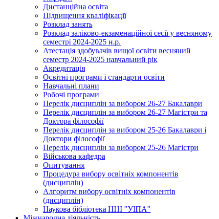
Дистанційна освіта
Підвищення кваліфікації
Розклад занять
Розклад заліково-екзаменаційної сесії у весняному
семестрі 2024-2025 н.р.
Атестація здобувачів вищої освіти весняний
семестр 2024-2025 навчальний рік
Акредитація
Освітні програми і стандарти освіти
Навчальні плани
Робочі програми
Перелік дисциплін за вибором 26-27 Бакалаври
Перелік дисциплін за вибором 26-27 Магістри та
Доктора філософії
Перелік дисциплін за вибором 25-26 Бакалаври і
Доктори філософії
Перелік дисциплін за вибором 25-26 Магістри
Військова кафедра
Опитування
Процедура вибору освітніх компонентів
(дисциплін)
Алгоритм вибору освітніх компонентів
(дисциплін)
Наукова бібліотека ННІ "УІПА"
Міжнародна діяльність