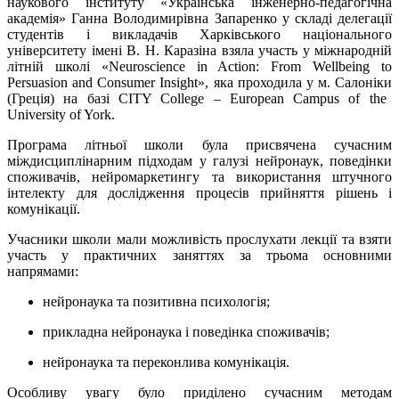
наукового інституту
«
Українська інженерно
-
педагогічна
академія
»
Ганна Володимирівна Запаренко
у складі делегації
студентів і викладачів
Харківського національного
університету імені В
.
Н
.
Каразіна взяла участь у міжнародній
літній школі
«Neuroscience in Action: From Wellbeing to
Persuasion and Consumer Insight»,
яка проходила у м
.
Салоніки
(
Греція
)
на базі
CITY College – European Campus of the
University of York.
Програма літньої школи була присвячена сучасним
міждисциплінарним підходам у галузі нейронаук, поведінки
споживачів, нейромаркетингу та використання штучного
інтелекту для дослідження процесів прийняття рішень і
комунікації.
Учасники школи мали можливість прослухати лекції та взяти
участь у практичних заняттях за трьома основними
напрямами:
нейронаука та позитивна психологія;
прикладна нейронаука і поведінка споживачів;
нейронаука та переконлива комунікація.
Особливу увагу було приділено сучасним методам