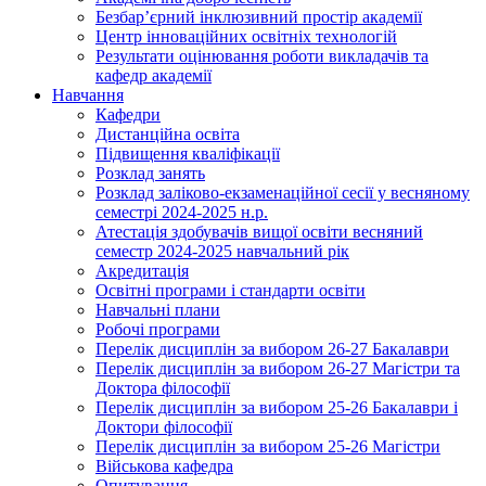
Безбар’єрний інклюзивний простір академії
Центр інноваційних освітніх технологій
Результати оцінювання роботи викладачів та
кафедр академії
Навчання
Кафедри
Дистанційна освіта
Підвищення кваліфікації
Розклад занять
Розклад заліково-екзаменаційної сесії у весняному
семестрі 2024-2025 н.р.
Атестація здобувачів вищої освіти весняний
семестр 2024-2025 навчальний рік
Акредитація
Освітні програми і стандарти освіти
Навчальні плани
Робочі програми
Перелік дисциплін за вибором 26-27 Бакалаври
Перелік дисциплін за вибором 26-27 Магістри та
Доктора філософії
Перелік дисциплін за вибором 25-26 Бакалаври і
Доктори філософії
Перелік дисциплін за вибором 25-26 Магістри
Військова кафедра
Опитування