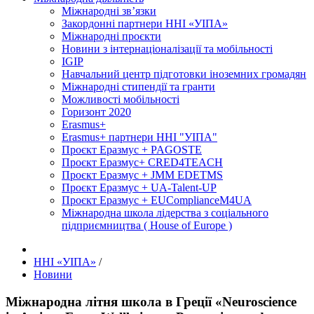
Міжнародні зв’язки
Закордонні партнери ННІ «УІПА»
Міжнародні проєкти
Новини з інтернаціоналізації та мобільності
IGIP
Навчальний центр підготовки іноземних громадян
Міжнародні стипендії та гранти
Можливості мобільності
Горизонт 2020
Erasmus+
Erasmus+ партнери ННІ "УІПА"
Проєкт Еразмус + PAGOSTE
Проєкт Еразмус+ CRED4TEACH
Проєкт Еразмус + JMM EDETMS
Проєкт Еразмус + UA-Talent-UP
Проєкт Еразмус + EUComplianceM4UA
Міжнародна школа лідерства з соціального
підприємництва ( House of Europe )
ННІ «УІПА»
/
Новини
Міжнародна літня школа в Греції «Neuroscience