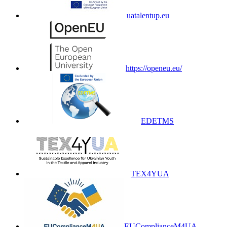
uatalentup.eu
https://openeu.eu/
EDETMS
TEX4YUA
EUComplianceM4UA