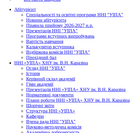
Абітурієнт
Спеціальності та освітні програми ННІ "УІПА"
Новини абітурієнта
Правила прийому 2026-2027 н.р.
Презентація ННІ "УІПА"
Програми вступних випробувань
Вартість навчання
Калькулятор вступника
Відбіркова комісія ННІ "УІПА"
Прохідний бал
ННІ «УІПА» ХНУ ім. В.Н. Каразіна
Огляд ННІ "УІПА"
Історія
Керівний склад академії
Гімн академії
Презентація ННІ «УІПА» ХНУ ім. В.Н. Каразіна
Нормативні документи
Плани роботи ННІ «УІПА» ХНУ ім. В.Н. Каразіна
Щорічні звіти
Структура ННІ «УІПА»
Кафедри
Вчена рада ННІ "УІПА"
Науково-методична комісія
Академічна доброчесність