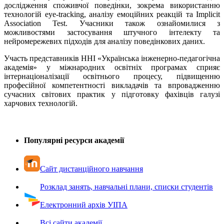
дослідження споживчої поведінки, зокрема використанню
технологій eye-tracking, аналізу емоційних реакцій та Implicit
Association Test. Учасники також ознайомилися з
можливостями застосування штучного інтелекту та
нейромережевих підходів для аналізу поведінкових даних.
Участь представників ННІ «Українська інженерно-педагогічна
академія» у міжнародних освітніх програмах сприяє
інтернаціоналізації освітнього процесу, підвищенню
професійної компетентності викладачів та впровадженню
сучасних світових практик у підготовку фахівців
галузі
харчових технологій.
Популярні ресурси академії
Сайт дистанційного навчання
Розклад занять, навчальні плани, списки студентів
Електронний архів УІПА
Всі сайти академії