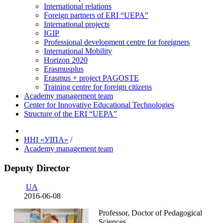
International relations
Foreign partners of ERI “UEPA”
International projects
IGIP
Professional development centre for foreigners
International Mobility
Horizon 2020
Erasmusplus
Erasmus + project PAGOSTE
Training centre for foreign citizens
Academy management team
Center for Innovative Educational Technologies
Structure of the ERI “UEPA”
ННІ «УІПА»
/
Academy management team
Deputy Director
UA
2016-06-08
Professor, Doctor of Pedagogical
Sciences