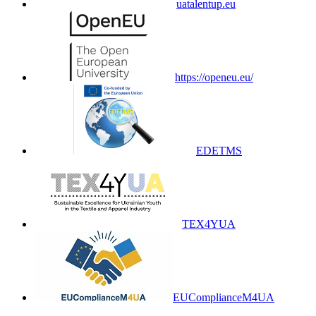
uatalentup.eu
https://openeu.eu/
EDETMS
TEX4YUA
EUComplianceM4UA