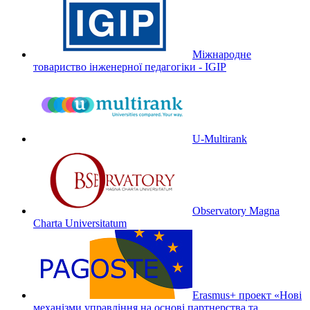
Міжнародне
товариство інженерної педагогіки - IGIP
U-Multirank
Observatory Magna
Charta Universitatum
Erasmus+ проект «Нові
механізми управління на основі партнерства та